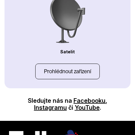
Satelit
Prohlédnout zařízení
Sledujte nás na
Facebooku
,
Instagramu
či
YouTube
.