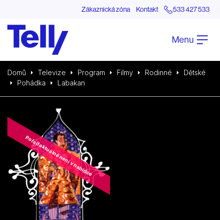
Zákaznická zóna
Kontakt
533 427 533
Menu
Domů
Televize
Program
Filmy
Rodinné
Dětské
Pohádka
Labakan
Pořad aktuálně není v nabídce