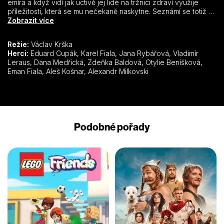
emíra a když vidí jak uctivě jej lidé na tržnici zdraví využije
příležitosti, která se mu nečekaně naskytne. Seznámí se totiž se
sultánovým synem Omarem, který vyrůstal u vznešeného
Zobrazit více
káhisrského paši a nyní se vrací domů. Labakan mu ukradne
poznávací znamení, sultánovu dýku, a vydává se za něj.
Režie:
Václav Krška
Sultánova žena však pozná svého pravého syna a přiměje
Herci:
Eduard Cupák, Karel Fiala, Jana Rybářová, Vladimír
sultána, aby oba muže podrobil zkoušce. Oba mají dokázat
Leraus, Dana Medřická, Zdeňka Baldová, Otylie Beníšková,
svou zručnost ušitím korunovačních šatů, což se samozřejmě
Eman Fiala, Aleš Košnar, Alexandr Milkovski
povede jen skutečnému krejčíkovi Labakanovi a tak ho čeká
kat. Naštěstí to vše byl jen sen a pošetilý mladík se ještě včas
napraví.
Podobné pořady