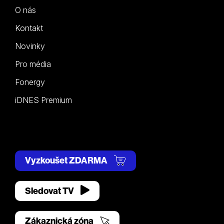
O nás
Kontakt
Novinky
Pro média
Fonergy
iDNES Premium
Vyzkoušet ZDARMA
Sledovat TV
Zákaznická zóna