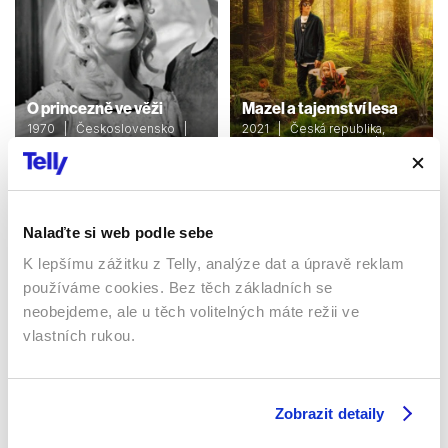
O princezně ve věži
Mazel a tajemství lesa
1970 | Československo |
2021 | Česká republika,
48 min
Německo, Slovensko | 82
min
Filmy / Rodinné / Dětské /
Pohádka
Filmy / Rodinné / Dětské
Nalaďte si web podle sebe
K lepšímu zážitku z Telly, analýze dat a úpravě reklam
Sledujte kdekoliv až na 6 zařízeních
používáme cookies. Bez těch základních se
neobejdeme, ale u těch volitelných máte režii ve
Sledovat internetovou televizi jde odkudkoliv
vlastních rukou.
po celé EU, a to až na 6 zařízeních.
Zobrazit detaily