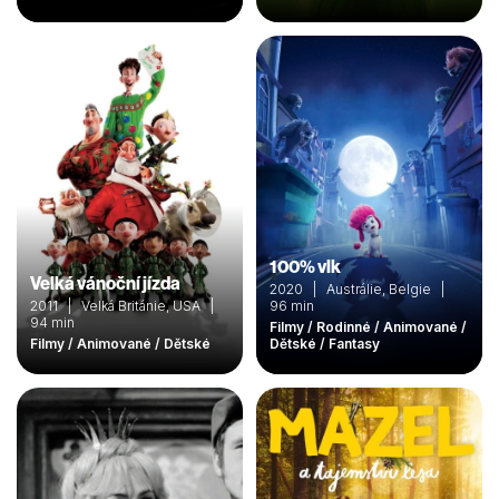
100% vlk
Velká vánoční jízda
2020 | Austrálie, Belgie |
2011 | Velká Británie, USA |
96 min
94 min
Filmy / Rodinné / Animované /
Filmy / Animované / Dětské
Dětské / Fantasy