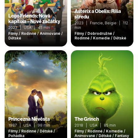
Asterix a Obelix: Ríša
Lego Friends: Nová
stredu
kapitola – Nové začátky
2023 | Francie, Belgie | 112
2023 | USA | 45 min
min
Filmy / Rodinné / Animované /
Filmy / Dobrodružné /
Dětské
Rodinné / Komedie / Dětské
Princezna Nevěsta
The Grinch
1987 | USA | 98 min
2018 | USA | 85 min
Filmy / Rodinné / Dětské /
Filmy / Rodinné / Komedie /
Pohádka
Animované / Dětské / Fantasy