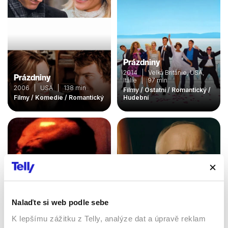
Prázdniny
2014 | Velká Británie, USA,
Prázdniny
Itálie | 97 min
2006 | USA | 138 min
Filmy / Ostatní / Romantický /
Filmy / Komedie / Romantický
Hudební
Nalaďte si web podle sebe
K lepšímu zážitku z Telly, analýze dat a úpravě reklam