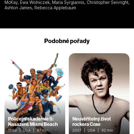
McKay, Ewa Wolniczek, Maria Syrgiannis, Christopher Seivright,
Ashton James, Rebecca Applebaum
Podobné pořady
Policejní akademie 5:
Neuvěřitelný život
Nasazení: Miami Beach
rockera Coxe
1988 | USA | 87 min
2007 | USA | 92 min