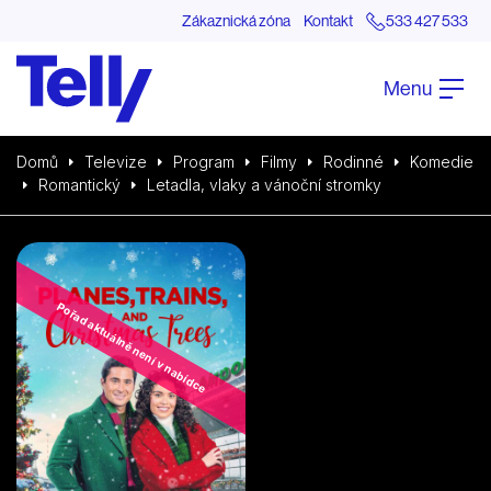
Zákaznická zóna
Kontakt
533 427 533
Menu
Domů
Televize
Program
Filmy
Rodinné
Komedie
Romantický
Letadla, vlaky a vánoční stromky
Pořad aktuálně není v nabídce