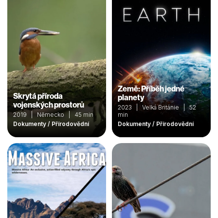
Země: Příběh jedné
Skrytá příroda
planety
vojenských prostorů
2023 | Velká Británie | 52
2019 | Německo | 45 min
min
Dokumenty / Přírodovědní
Dokumenty / Přírodovědní