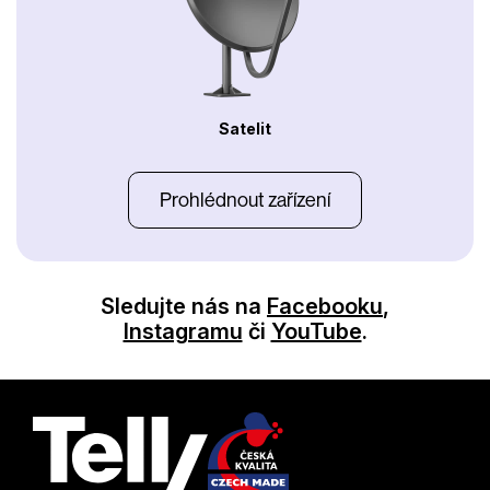
Satelit
Prohlédnout zařízení
Sledujte nás na
Facebooku
,
Instagramu
či
YouTube
.