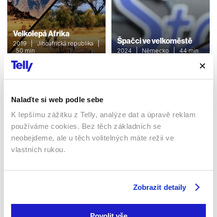
Velkolepá Afrika
Špačci ve velkoměstě
2019 | Jihoafrická republika |
50 min
2024 | Německo | 44 min
Dokumenty / Přírodovědní
Dokumenty / Přírodovědní
Nalaďte si web podle sebe
Sledujte kdekoliv až na 6 zařízeních
K lepšímu zážitku z Telly, analýze dat a úpravě reklam
používáme cookies. Bez těch základních se
Sledovat internetovou televizi jde odkudkoliv
neobejdeme, ale u těch volitelných máte režii ve
po celé EU, a to až na 6 zařízeních.
vlastních rukou.
Zobrazit detaily
Povolit vše