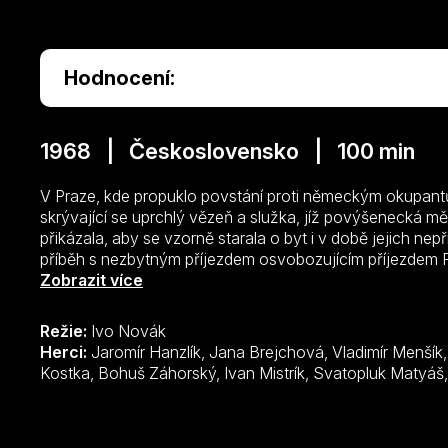
Hodnocení:
1968 | Československo | 100 min
V Praze, kde propuklo povstání proti německým okupantů
skrývající se uprchlý vězeň a služka, jíž povýšenecká mě
přikázala, aby se vzorně starala o byt i v době jejich ne
příběh s nezbytným příjezdem osvobozujícím příjezdem
takže snímek nadlouho skončil v trezoru, ačkoli politicky
Zobrazit více
Režie:
Ivo Novák
Herci:
Jaromír Hanzlík, Jana Brejchová, Vladimír Menšík, Karel Höger, Zdeněk Štěpánek, Petr