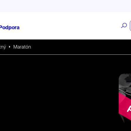
O
Podpora
v
čný
Maratón