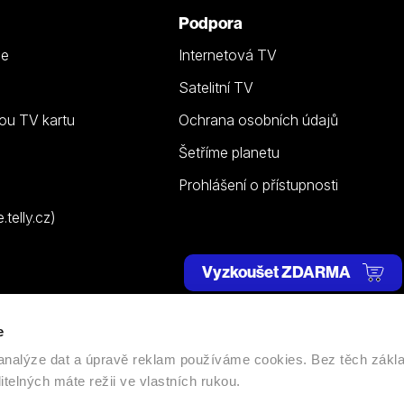
Podpora
ze
Internetová TV
Satelitní TV
ou TV kartu
Ochrana osobních údajů
Šetříme planetu
Prohlášení o přístupnosti
telly.cz)
Vyzkoušet ZDARMA
e
 | Všechna práva vyhrazena. |
Nastavení cookies
, analýze dat a úpravě reklam používáme cookies. Bez těch zákl
itelných máte režii ve vlastních rukou.