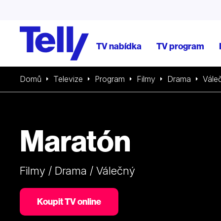
TV nabídka
TV program
Domů
Televize
Program
Filmy
Drama
Vále
Maratón
Filmy / Drama / Válečný
Koupit TV online