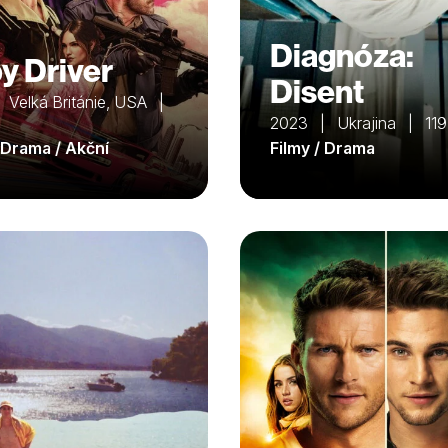
Diagnóza:
y Driver
Disent
 Velká Británie, USA |
2023 | Ukrajina | 119
/ Drama / Akční
Filmy / Drama