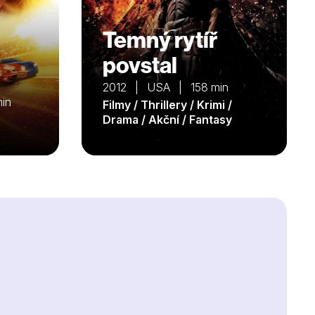
Temný rytíř
povstal
2012 | USA | 158 min
in
Filmy / Thrillery / Krimi /
Drama / Akční / Fantasy