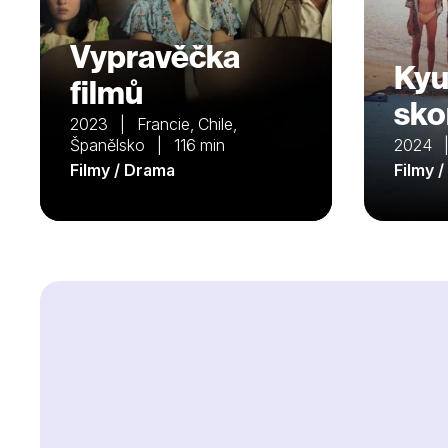
Vypravěčka
Kyu
filmů
sko
2023 | Francie, Chile,
Španělsko | 116 min
2024 |
Filmy / Drama
Filmy 