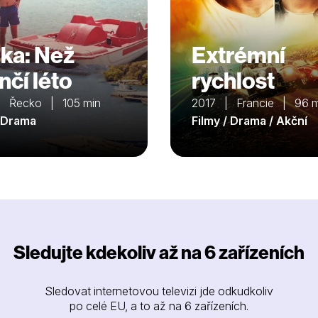
ka: Než
Extrémní
nčí léto
rychlost
 Řecko | 105 min
2017 | Francie | 96 m
/ Drama
Filmy / Drama / Akční
Sledujte kdekoliv až na 6 zařízeních
Sledovat internetovou televizi jde odkudkoliv
po celé EU, a to až na 6 zařízeních.