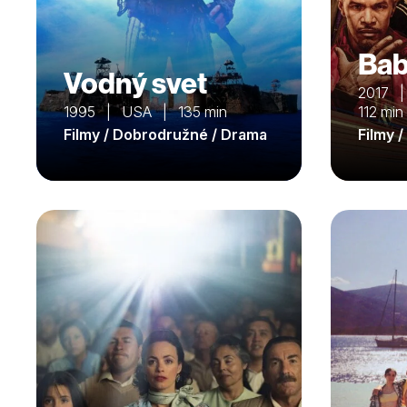
Bab
Vodný svet
2017 |
1995 | USA | 135 min
112 min
Filmy / Dobrodružné / Drama
Filmy 