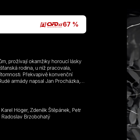
P
67 %
m, prožívají okamžiky horoucí lásky
šťanská rodina, u níž pracovala,
přítomnosti. Překvapivě konvenční
 Rudé armády napsal Jan Procházka,
 zajisté vyhovoval.
Kostka, Bohuš Záhorský, Ivan Mistrík, Svatopluk Matyáš, Radoslav Brzobohatý