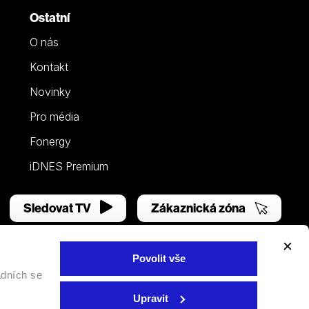
Ostatní
O nás
Kontakt
Novinky
Pro média
Fonergy
iDNES Premium
Sledovat TV
Zákaznická zóna
Povolit vše
adních se
Facebook
YouTube
Instagram
Upravit