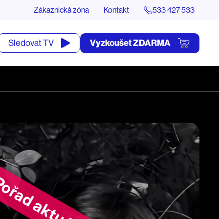
Zákaznická zóna
Kontakt
533 427 533
tevřít
Vyzkoušet ZDARMA
Sledovat TV
yhledávání