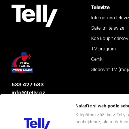
Televize
Internetová televi
Satelitní televize
Kde koupit dárkov
TV program
Ceník
Sledovat TV (moje.
533 427 533
info@telly.cz
Nalaďte si web podle seb
© 2026 |
Telly s.r.o.
, člen skupiny LAMA ENERGY GROUP
K lepšímu zážitku z Telly
neobejdeme, ale u těch vol