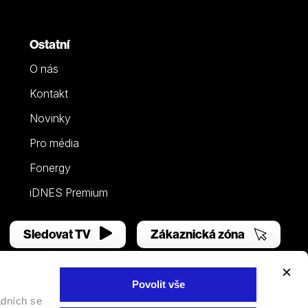
Ostatní
O nás
Kontakt
Novinky
Pro média
Fonergy
iDNES Premium
Sledovat TV
Zákaznická zóna
Povolit vše
adních se