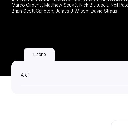
Marco Girgenti, Matthew Sauvé, Nick Biskupek, Neil Paterson, Mark Nocent, Rick Amsbury,
Brian Scott Carleton, James J. Wilson, David Straus
1. série
2. série
4. díl