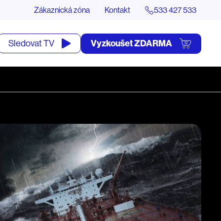
Zákaznická zóna
Kontakt
533 427 533
tevřít
Vyzkoušet ZDARMA
Sledovat TV
yhledávání