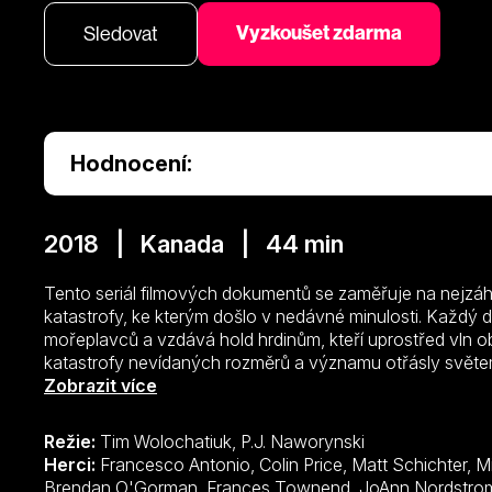
Vyzkoušet zdarma
Sledovat
Hodnocení:
2018 | Kanada | 44 min
Tento seriál filmových dokumentů se zaměřuje na nejzá
katastrofy, ke kterým došlo v nedávné minulosti. Každý 
mořeplavců a vzdává hold hrdinům, kteří uprostřed vln o
katastrofy nevídaných rozměrů a významu otřásly svět
rejdařského průmyslu. Náš pořad obnovuje pátrání ve vě
Zobrazit více
katastrof uplynulých padesáti let.
Režie:
Tim Wolochatiuk, P.J. Naworynski
Herci:
Francesco Antonio, Colin Price, Matt Schichter, Mikelle Virey, Konstantina Mantelos,
Brendan O'Gorman, Frances Townend, JoAnn Nordstrom, Robert Blake, Vincent Salvador,