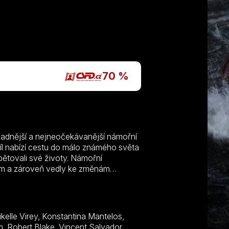
70 %
hadnější a nejneočekávanější námořní
díl nabízí cestu do málo známého světa
bětovali své životy. Námořní
em a zároveň vedly ke změnám
ci nejpamětihodnějších lodních