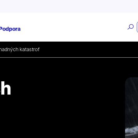
O
Podpora
v
hadných katastrof
ch