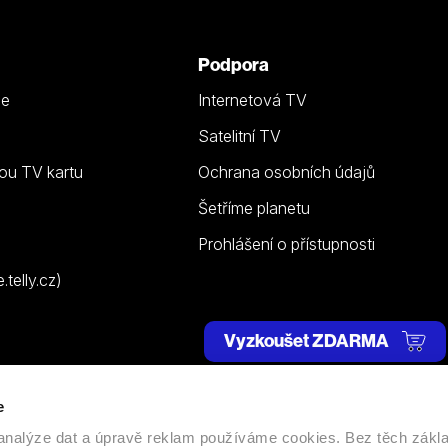
Podpora
ze
Internetová TV
Satelitní TV
ou TV kartu
Ochrana osobních údajů
Šetříme planetu
Prohlášení o přístupnosti
telly.cz)
Vyzkoušet ZDARMA
e
 | Všechna práva vyhrazena. |
Nastavení cookies
, analýze dat a úpravě reklam používáme cookies. Bez těch zákl