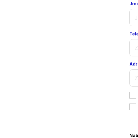
Jmé
Tel
Adr
*
Nab