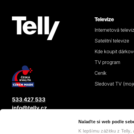
Televize
Internetová televi
Satelitní televize
Kde koupit dárkov
TV program
Ceník
Sledovat TV (moje.
533 427 533
info@telly.cz
Nalaďte si web podle seb
© 2026 |
Telly s.r.o.
, člen skupiny LAMA ENERGY GROUP
K lepšímu zážitku z Telly