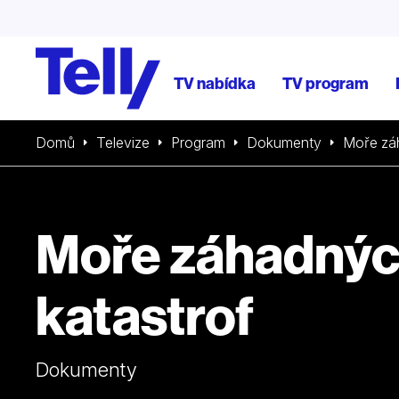
TV nabídka
TV program
Domů
Televize
Program
Dokumenty
Moře zá
Moře záhadný
katastrof
Dokumenty