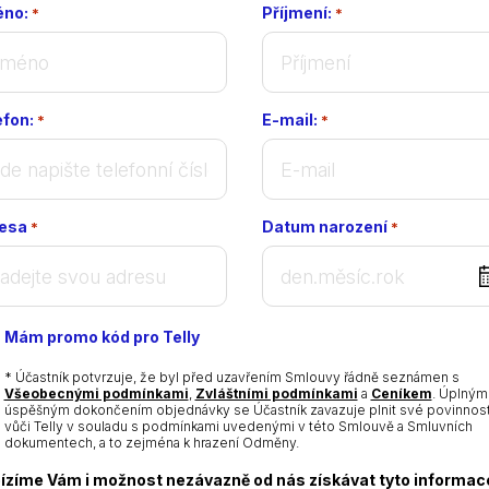
no:
Příjmení:
*
*
efon:
E-mail:
*
*
esa
Datum narození
*
*
DD
dot
MM
Mám promo kód pro Telly
dot
YYYY
* Účastník potvrzuje, že byl před uzavřením Smlouvy řádně seznámen s
Všeobecnými podmínkami
,
Zvláštními podmínkami
a
Ceníkem
. Úplným
úspěšným dokončením objednávky se Účastník zavazuje plnit své povinnost
vůči Telly v souladu s podmínkami uvedenými v této Smlouvě a Smluvních
dokumentech, a to zejména k hrazení Odměny.
ízíme Vám i možnost nezávazně od nás získávat tyto informac