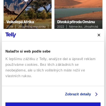
Velkolepá Afrika
Divoká příroda Ománu
2019 | Jihoafrická republika |
2022 | Německo, Jihoafrická
50 min
republika | 43 min
Dokumenty / Přírodovědní
Dokumenty / Přírodovědní
Nalaďte si web podle sebe
Sledujte kdekoliv až na 6 zařízeních
K lepšímu zážitku z Telly, analýze dat a úpravě reklam
používáme cookies. Bez těch základních se
Sledovat internetovou televizi jde odkudkoliv
neobejdeme, ale u těch volitelných máte režii ve
po celé EU, a to až na 6 zařízeních.
vlastních rukou.
Zobrazit detaily