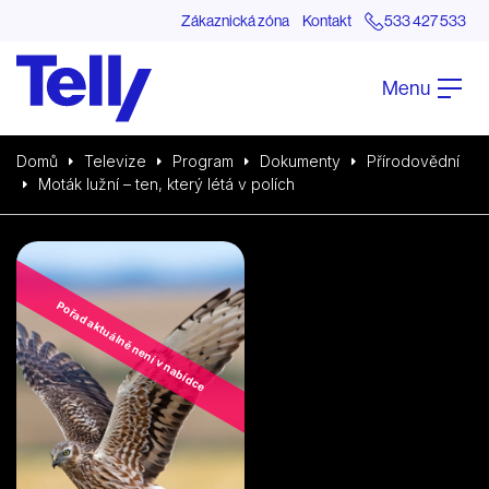
Zákaznická zóna
Kontakt
533 427 533
Menu
Domů
Televize
Program
Dokumenty
Přírodovědní
Moták lužní – ten, který létá v polích
Pořad aktuálně není v nabídce