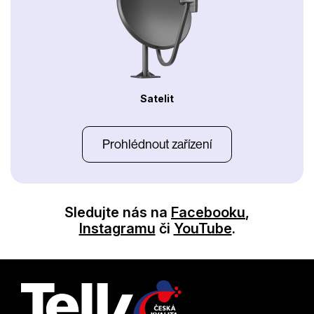
Satelit
Prohlédnout zařízení
Sledujte nás na
Facebooku
,
Instagramu
či
YouTube
.