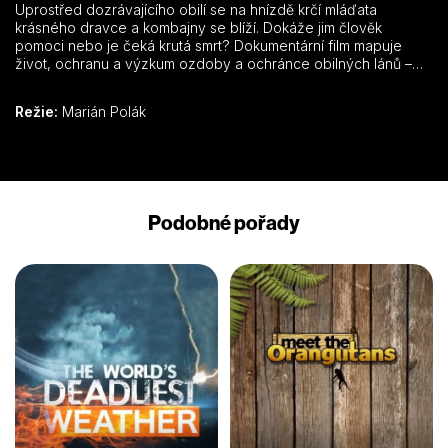
Uprostřed dozrávajícího obilí se na hnízdě krčí mláďata
krásného dravce a kombajny se blíží. Dokáže jim člověk
pomoci nebo je čeká krutá smrt? Dokumentární film mapuje
život, ochranu a výzkum ozdoby a ochránce obilných lánů –
motáka lužního.
Režie:
Marián Polák
Podobné pořady