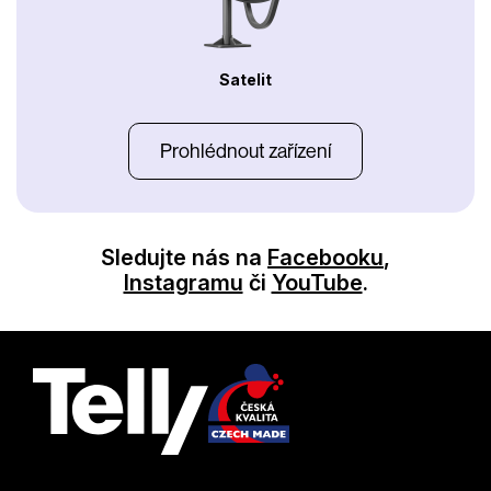
Satelit
Prohlédnout zařízení
Sledujte nás na
Facebooku
,
Instagramu
či
YouTube
.