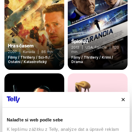
Špionáž
Hra s časem
2013 | USA, Francie | 120
2007 | Kanada | 86 min
min
Filmy / Thrillery / Sci-fi /
Filmy / Thrillery / Krimi /
Ostatní / Katastrofický
Drama
Nalaďte si web podle sebe
K lepšímu zážitku z Telly, analýze dat a úpravě reklam