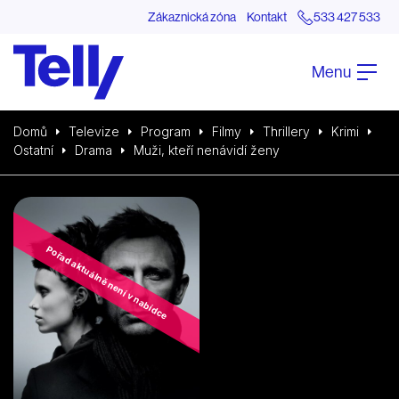
Zákaznická zóna
Kontakt
533 427 533
Menu
Domů
Televize
Program
Filmy
Thrillery
Krimi
Ostatní
Drama
Muži, kteří nenávidí ženy
Pořad aktuálně není v nabídce