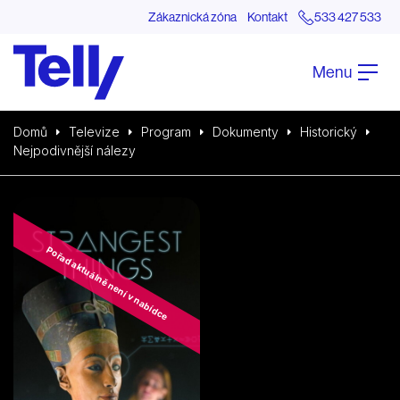
Zákaznická zóna
Kontakt
533 427 533
Menu
Domů
Televize
Program
Dokumenty
Historický
Nejpodivnější nálezy
Pořad aktuálně není v nabídce