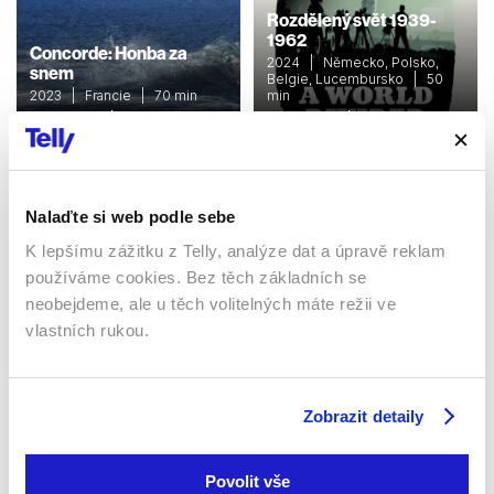
Rozdělený svět 1939-
1962
Concorde: Honba za
2024 | Německo, Polsko,
snem
Belgie, Lucembursko | 50
2023 | Francie | 70 min
min
Dokumenty / Historický
Dokumenty / Historický
Nalaďte si web podle sebe
Sledujte kdekoliv až na 6 zařízeních
K lepšímu zážitku z Telly, analýze dat a úpravě reklam
používáme cookies. Bez těch základních se
Sledovat internetovou televizi jde odkudkoliv
po celé EU, a to až na 6 zařízeních.
neobejdeme, ale u těch volitelných máte režii ve
vlastních rukou.
Zobrazit detaily
Povolit vše