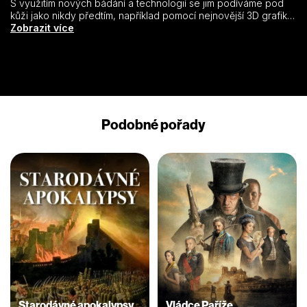
S využitím nových bádání a technologií se jim podíváme pod
kůži jako nikdy předtím, například pomocí nejnovější 3D grafiky,
díky níž rozložíme objekty na kousky, zaměříme se i na
Zobrazit více
nejmenší detaily a sestavíme znovu ztracené nebo poškozené
artefakty, aby odhalily svá tajemství. Tato série odhalí
neuvěřitelné, starodávné a skutečně bizarní věci…
Podobné pořady
Starodávné apokalypsy
Vládce Paříže