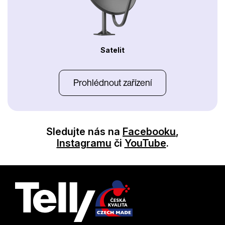
Satelit
Prohlédnout zařízení
Sledujte nás na
Facebooku
,
Instagramu
či
YouTube
.