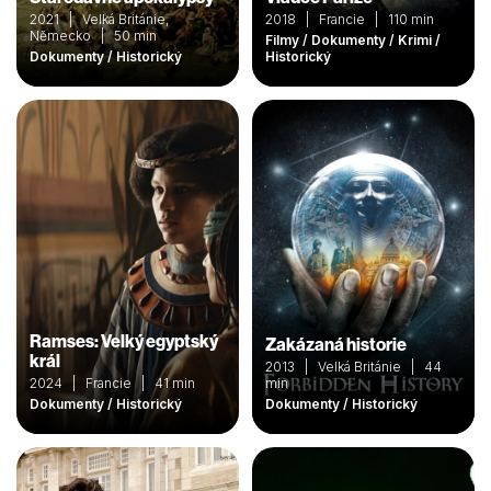
2021 | Velká Británie,
2018 | Francie | 110 min
Německo | 50 min
Filmy / Dokumenty / Krimi /
Dokumenty / Historický
Historický
Ramses: Velký egyptský
Zakázaná historie
král
2013 | Velká Británie | 44
2024 | Francie | 41 min
min
Dokumenty / Historický
Dokumenty / Historický