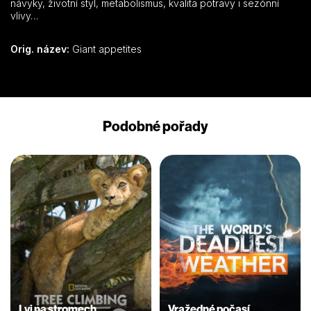
návyky, životní styl, metabolismus, kvalita potravy i sezónní
vlivy…
Orig. název:
Giant appetites
Podobné pořady
Lvi na stromech
Vražedné počasí