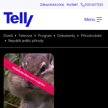
Zákaznická zóna
Kontakt
533 427 533
Menu
Domů
Televize
Program
Dokumenty
Přírodovědní
Největší jedlíci přírody
Pořad aktuálně není v nabídce