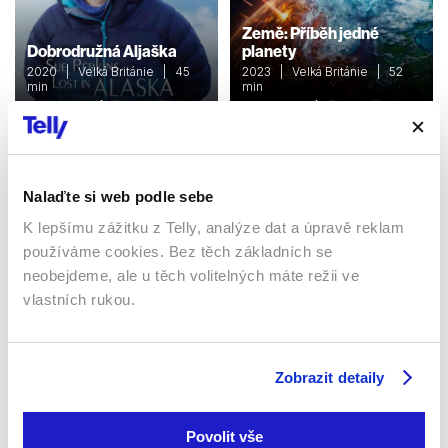
Země: Příběh jedné
Dobrodružná Aljaška
planety
2020 | Velká Británie | 45
2023 | Velká Británie | 52
min
min
Dokumenty / Přírodovědní
Dokumenty / Přírodovědní
Nalaďte si web podle sebe
Sledujte kdekoliv až na 6 zařízeních
K lepšímu zážitku z Telly, analýze dat a úpravě reklam
používáme cookies. Bez těch základních se
Sledovat internetovou televizi jde odkudkoliv
po celé EU, a to až na 6 zařízeních.
neobejdeme, ale u těch volitelných máte režii ve
vlastních rukou.
Zobrazit detaily
Povolit vše