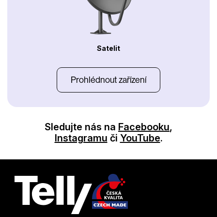
Satelit
Prohlédnout zařízení
Sledujte nás na
Facebooku
,
Instagramu
či
YouTube
.