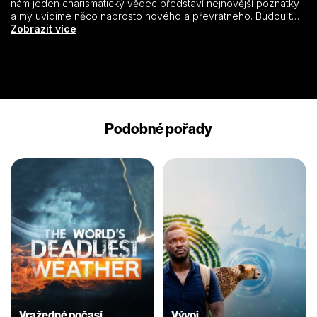
nám jeden charismatický vědec představí nejnovější poznatky
a my uvidíme něco naprosto nového a převratného. Budou to
neodolatelné, zcela nové záběry opírající se o čerstvé
Zobrazit více
vědecké poznatky.
Podobné pořady
Vražedné počasí
Vývoj