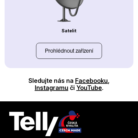
Satelit
Prohlédnout zařízení
Sledujte nás na
Facebooku
,
Instagramu
či
YouTube
.