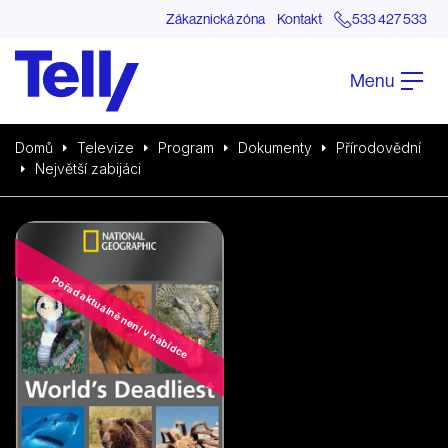
Zákaznická zóna
Kontakt
533 427 533
Menu
Domů
Televize
Program
Dokumenty
Přírodovědní
Největší zabijáci
Pořad aktuálně není v nabídce