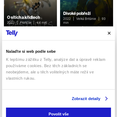
Divoké pobřeží
O sítích a křídlech
2022 | Velká Británie | 93
2023 | Francie | 44 min
min
Dokumenty / Přírodovědní
Dokumenty / Přírodovědní
Nalaďte si web podle sebe
Sledujte kdekoliv až na 6 zařízeních
K lepšímu zážitku z Telly, analýze dat a úpravě reklam
používáme cookies. Bez těch základních se
Sledovat internetovou televizi jde odkudkoliv
po celé EU, a to až na 6 zařízeních.
neobejdeme, ale u těch volitelných máte režii ve
vlastních rukou.
Zobrazit detaily
Povolit vše