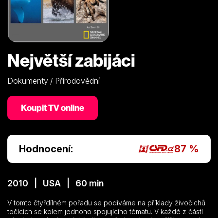
Největší zabijáci
Dokumenty / Přírodovědní
Koupit TV online
Hodnocení:
87 %
2010 | USA | 60 min
V tomto čtyřdílném pořadu se podíváme na příklady živočichů
točících se kolem jednoho spojujícího tématu. V každé z částí