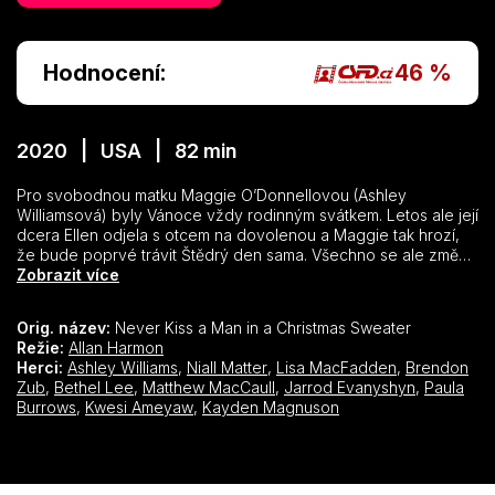
Hodnocení:
46 %
2020 | USA | 82 min
Pro svobodnou matku Maggie O’Donnellovou (Ashley
Williamsová) byly Vánoce vždy rodinným svátkem. Letos ale její
dcera Ellen odjela s otcem na dovolenou a Maggie tak hrozí,
že bude poprvé trávit Štědrý den sama. Všechno se ale změní,
když při nákupech doslova narazí na Lucase Cavelliho (Niall
Zobrazit více
Matter) a zraní ho svým vánočním stromkem, což ho donutí
zrušit lyžařský výlet do zimního střediska Aspen a zůstat na
Orig. název:
Never Kiss a Man in a Christmas Sweater
svátky ve městě. Maggie ho ubytuje ve svém domku pro hosty,
Režie:
Allan Harmon
aby se zotavil a zregeneroval. Oba nacházejí útěchu v novém
Herci:
Ashley Williams
,
Niall Matter
,
Lisa MacFadden
,
Brendon
přátelství, které brzy přeroste v lásku…
Zub
,
Bethel Lee
,
Matthew MacCaull
,
Jarrod Evanyshyn
,
Paula
Burrows
,
Kwesi Ameyaw
,
Kayden Magnuson