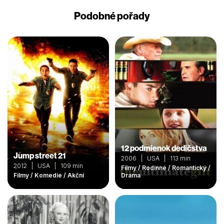
Podobné pořady
12 podmienok dedičstva
Jump street 21
2006 | USA | 113 min
2012 | USA | 109 min
Filmy / Rodinné / Romantický /
Filmy / Komedie / Akční
Drama