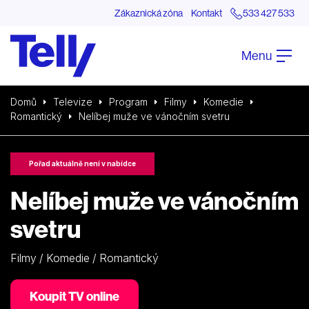
Zákaznická zóna
Kontakt
533 427 533
Menu
Domů
Televize
Program
Filmy
Komedie
Romantický
Nelíbej muže ve vánočním svetru
Pořad aktuálně není v nabídce
Nelíbej muže ve vánočním
svetru
Filmy / Komedie / Romantický
Koupit TV online