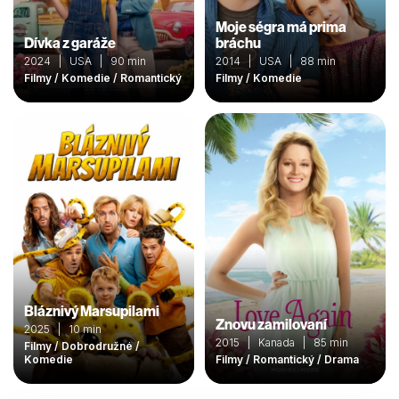
Moje ségra má prima
Dívka z garáže
bráchu
2024 | USA | 90 min
2014 | USA | 88 min
Filmy / Komedie / Romantický
Filmy / Komedie
Bláznivý Marsupilami
Znovu zamilovaní
2025 | 10 min
2015 | Kanada | 85 min
Filmy / Dobrodružné /
Komedie
Filmy / Romantický / Drama