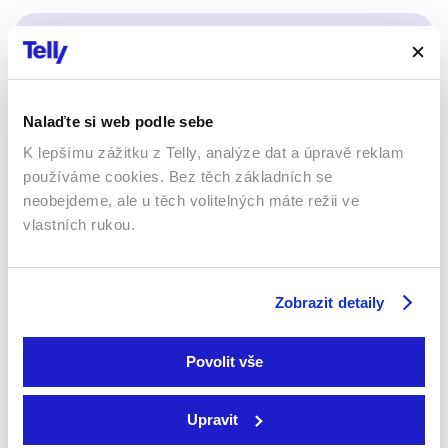
Sledujte kdekoliv až na 6 zařízeních
Sledovat internetovou televizi jde odkudkoliv
Nalaďte si web podle sebe
po celé EU, a to až na 6 zařízeních.
K lepšímu zážitku z Telly, analýze dat a úpravě reklam
používáme cookies. Bez těch základních se
neobejdeme, ale u těch volitelných máte režii ve
vlastních rukou.
Zobrazit detaily
Povolit vše
Smart TV - Android, Google, Samsung, LG, VIDAA
Upravit