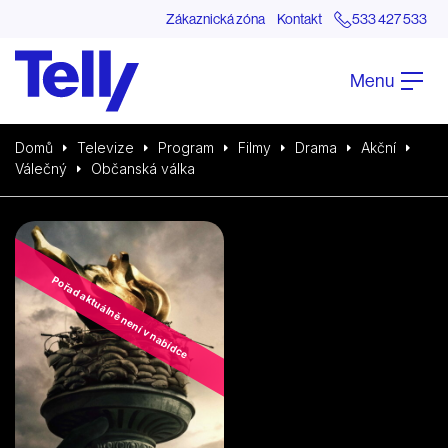
Zákaznická zóna
Kontakt
533 427 533
Menu
Domů
Televize
Program
Filmy
Drama
Akční
Válečný
Občanská válka
Pořad aktuálně není v nabídce