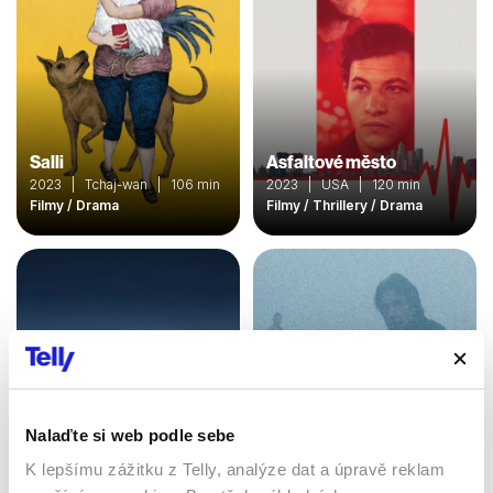
Salli
Asfaltové město
2023 | Tchaj-wan | 106 min
2023 | USA | 120 min
Filmy / Drama
Filmy / Thrillery / Drama
Nalaďte si web podle sebe
K lepšímu zážitku z Telly, analýze dat a úpravě reklam
Automata