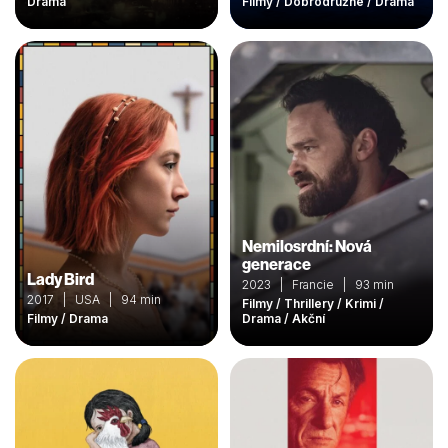
Drama
Filmy / Dobrodružné / Drama
Nemilosrdní: Nová
generace
Lady Bird
2023 | Francie | 93 min
2017 | USA | 94 min
Filmy / Thrillery / Krimi /
Filmy / Drama
Drama / Akční