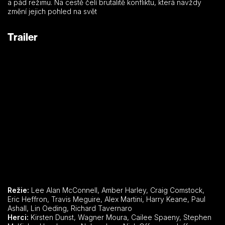
a pád režimu. Na cestě čelí brutalitě konfliktu, která navždy
změní jejich pohled na svět
Trailer
Režie:
Lee Alan McConnell, Amber Harley, Craig Comstock,
Eric Heffron, Travis Meguire, Alex Martini, Harry Keane, Paul
Ashall, Lin Oeding, Richard Tavernaro
Herci:
Kirsten Dunst, Wagner Moura, Cailee Spaeny, Stephen