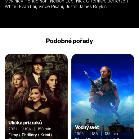
McKinley Henderson, Nelson Lee, Nick Offerman, Jefferson
White, Evan Lai, Vince Pisani, Justin James Boykin
Podobné pořady
Ulička přízraků
Vodný svet
2021 | USA | 150 min
1995 | USA | 135 min
Filmy / Thrillery / Krimi /