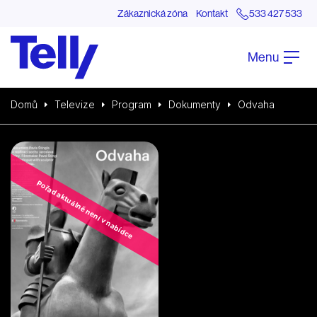
Zákaznická zóna
Kontakt
533 427 533
Menu
Domů
Televize
Program
Dokumenty
Odvaha
Pořad aktuálně není v nabídce