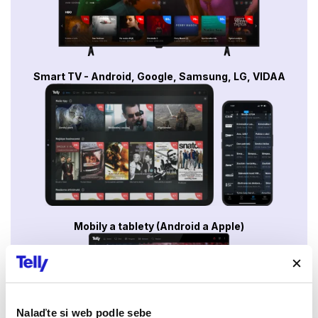
samým. V průběhu měsíců modelace jezdeckého pomníku se
dialogy mezi dokumentaristou a výtvarníkem rozšířily na vztah
sochaře k městskému prostoru v proměnách politických
režimů… vztah mezi uměním tradičním a konceptuálním… na
spolupráci sochařů a architektů v různých dobách, či na
odvahu současného autora proniknout do veřejného prostoru,
Smart TV - Android, Google, Samsung, LG, VIDAA
demokratizovaného veřejnou diskusí hyperkritického
ladění.Snímek „Odvaha“ není obhajobou stejnojmenné sochy.
Je přirozenou a povinnou reakcí dokumentaristů být při vzniku
něčeho zcela mimořádného a zaznamenat, co se v současném
umění odehrává.
Mobily a tablety (Android a Apple)
Nalaďte si web podle sebe