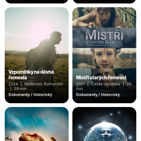
Vzpomínky na dávná
řemesla
Mistři starých řemesel
2024 | Maďarsko, Rumunsko
2021 | Česká republika | 26
| 59 min
min
Dokumenty / Historický
Dokumenty / Historický