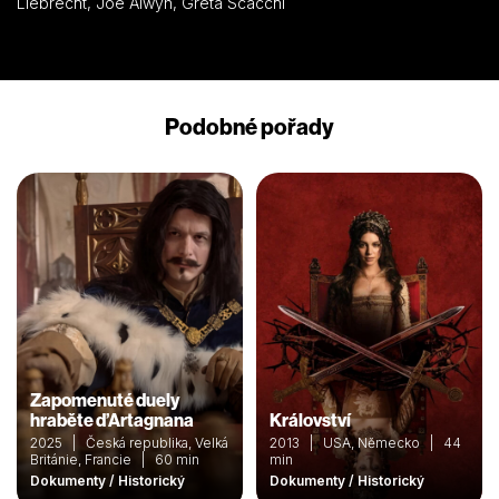
Liebrecht, Joe Alwyn, Greta Scacchi
Díky Peterovi však nakonec letadlo odletí a Eichmann je před
tribunálem v Izraeli odsouzen k trestu smrti.
Podobné pořady
Zapomenuté duely
hraběte d’Artagnana
Království
2025 | Česká republika, Velká
2013 | USA, Německo | 44
Británie, Francie | 60 min
min
Dokumenty / Historický
Dokumenty / Historický