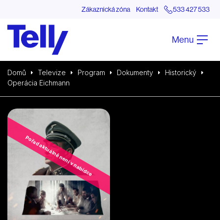
Zákaznická zóna
Kontakt
533 427 533
Menu
Domů
Televize
Program
Dokumenty
Historický
Operácia Eichmann
Pořad aktuálně není v nabídce