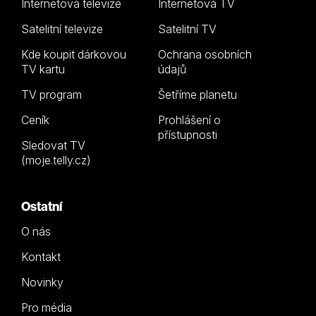
Internetová televize
Internetová TV
Satelitní televize
Satelitní TV
Kde koupit dárkovou
Ochrana osobních
TV kartu
údajů
TV program
Šetříme planetu
Ceník
Prohlášení o
přístupnosti
Sledovat TV
(moje.telly.cz)
Ostatní
O nás
Kontakt
Novinky
Pro média