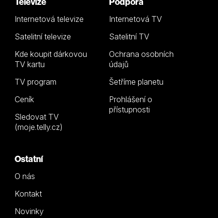
Televize
Podpora
Internetová televize
Internetová TV
Satelitní televize
Satelitní TV
Kde koupit dárkovou
Ochrana osobních
TV kartu
údajů
TV program
Šetříme planetu
Ceník
Prohlášení o
přístupnosti
Sledovat TV
(moje.telly.cz)
Ostatní
O nás
Kontakt
Novinky