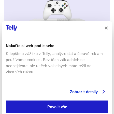
Xbox app
Nalaďte si web podle sebe
K lepšímu zážitku z Telly, analýze dat a úpravě reklam
používáme cookies. Bez těch základních se
neobejdeme, ale u těch volitelných máte režii ve
vlastních rukou.
Apple TV aplikace
Set-top boxy Arris
Zobrazit detaily
Povolit vše