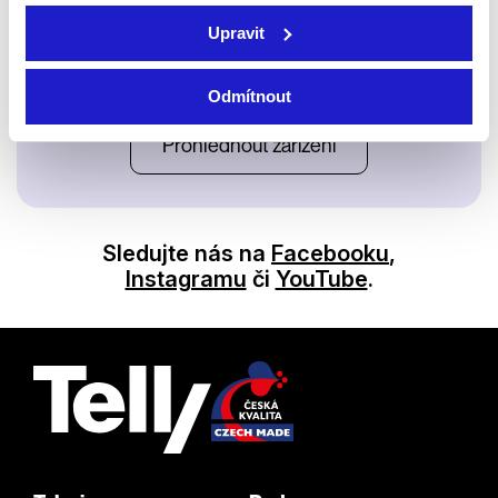
Upravit
Satelit
Odmítnout
Prohlédnout zařízení
Sledujte nás na
Facebooku
,
Instagramu
či
YouTube
.