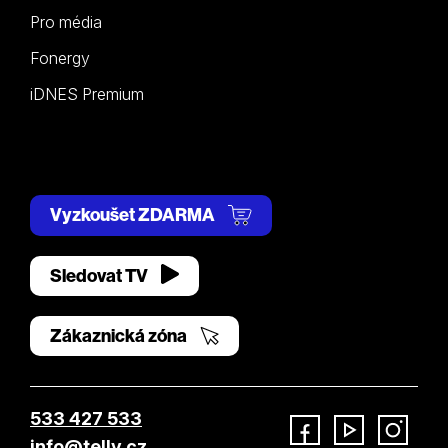
Pro média
Fonergy
iDNES Premium
Vyzkoušet ZDARMA
Sledovat TV
Zákaznická zóna
533 427 533
info@telly.cz