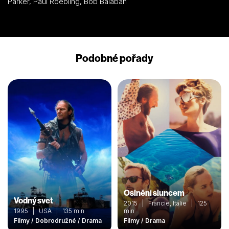
Parker, Paul Roebling, Bob Balaban
Podobné pořady
Oslněni sluncem
Vodný svet
2015 | Francie, Itálie | 125
1995 | USA | 135 min
min
Filmy / Dobrodružné / Drama
Filmy / Drama