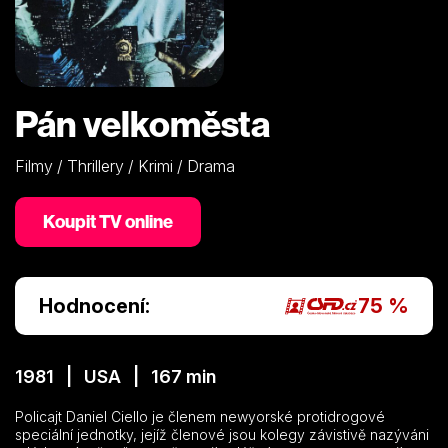
Pán velkoměsta
Filmy / Thrillery / Krimi / Drama
Koupit TV online
Hodnocení:
75 %
1981 | USA | 167 min
Policajt Daniel Ciello je členem newyorské protidrogové
speciální jednotky, jejíž členové jsou kolegy závistivě nazýváni