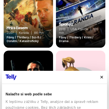
Špionáž
Hra s časem
2013 | USA, Francie | 120
2007 | Kanada | 86 min
min
Filmy / Thrillery / Sci-fi /
Filmy / Thrillery / Krimi /
Ostatní / Katastrofický
Drama
Nalaďte si web podle sebe
K lepšímu zážitku z Telly, analýze dat a úpravě reklam
Žena z bazénu
používáme cookies. Bez těch základních se
Špinavá dohoda