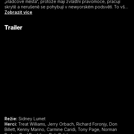
„vládcové města“, protože mají zvláštní pravomoce, pracují
skrytě a nerušeně se pohybují v newyorském podsvětí. To vše
vede k tomu, že se časem jejich metody prakticky neliší od
Zobrazit více
metod používaných kriminálníky: korupce a vydírání je v této
jednotce na denním pořádku. Ciello, kterému se tyto metody
Trailer
příčí, stojí před velkým dilematem: buď bude s kolegy držet
basu nebo se rozhodne pro spolupráci se zvláštní soudní
komisí, která má za úkol potírat kriminalitu uvnitř policie.
Režie:
Sidney Lumet
Herci:
Treat Williams, Jerry Orbach, Richard Foronjy, Don
Billett, Kenny Marino, Carmine Caridi, Tony Page, Norman