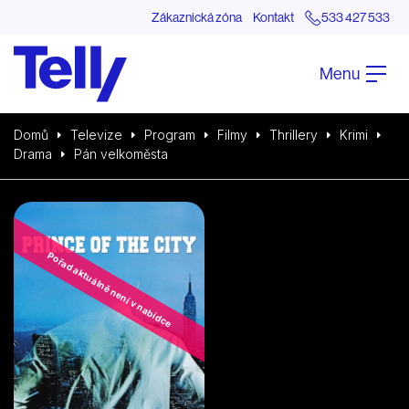
Zákaznická zóna
Kontakt
533 427 533
Menu
Domů
Televize
Program
Filmy
Thrillery
Krimi
Drama
Pán velkoměsta
Pořad aktuálně není v nabídce