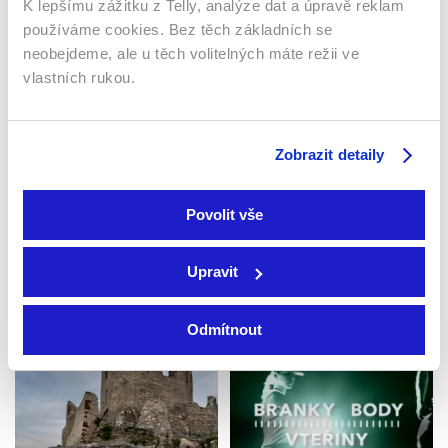
K lepšímu zážitku z Telly, analýze dat a úpravě reklam
používáme cookies. Bez těch základních se
neobejdeme, ale u těch volitelných máte režii ve
vlastních rukou.
Zobrazit detaily
Nová putování s
K poctě zbraň!
dinosaury
2024 | Česká republika | 27
2025 | Velká Británie | 48
Povolit vše
min
min
Dokumenty / Historický
Dokumenty / Historický
Upravit
Odmítnout