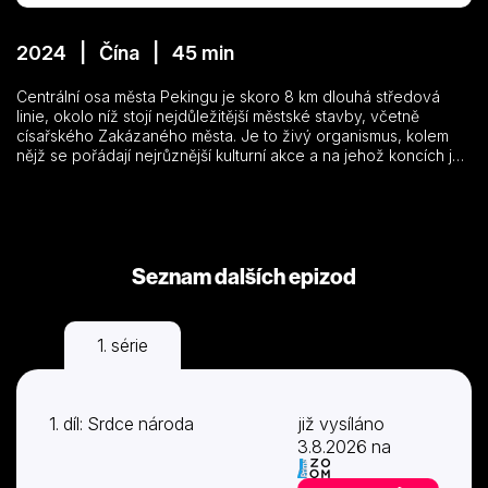
2024 | Čína | 45 min
Centrální osa města Pekingu je skoro 8 km dlouhá středová
linie, okolo níž stojí nejdůležitější městské stavby, včetně
císařského Zakázaného města. Je to živý organismus, kolem
nějž se pořádají nejrůznější kulturní akce a na jehož koncích je
zelená oáza obyvatel města…
Seznam dalších epizod
1. série
1. díl: Srdce národa
již vysíláno
3.8.2026 na