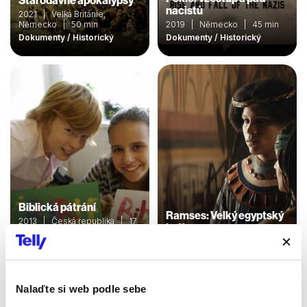
Starodávné apokalypsy
nacistů
2021 | Velká Británie,
Německo | 50 min
2019 | Německo | 45 min
Dokumenty / Historický
Dokumenty / Historický
Biblická pátrání
Ramses: Velký egyptský
2013 | Česká republika | 17
král
min
2024 | Francie | 41 min
Dokumenty / Historický /
Pořady / Show
Dokumenty / Historický
Nalaďte si web podle sebe