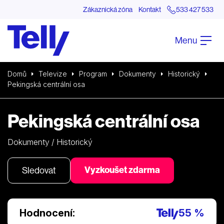
Zákaznická zóna
Kontakt
533 427 533
Menu
Domů
Televize
Program
Dokumenty
Historický
Pekingská centrální osa
Pekingská centrální osa
Dokumenty / Historický
Vyzkoušet zdarma
Sledovat
Hodnocení:
55 %