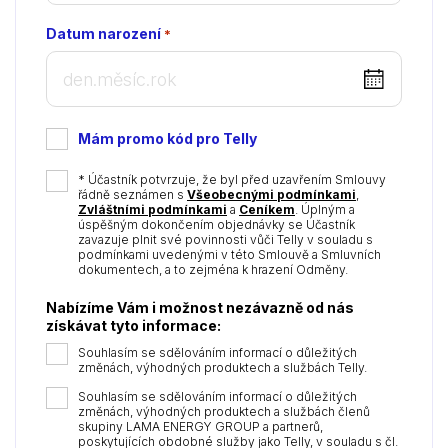
Datum narození
*
DD
dot
MM
Mám promo kód pro Telly
dot
YYYY
*
* Účastník potvrzuje, že byl před uzavřením Smlouvy
řádně seznámen s
Všeobecnými podmínkami
,
Zvláštními podmínkami
a
Ceníkem
. Úplným a
úspěšným dokončením objednávky se Účastník
zavazuje plnit své povinnosti vůči Telly v souladu s
podmínkami uvedenými v této Smlouvě a Smluvních
dokumentech, a to zejména k hrazení Odměny.
Nabízíme Vám i možnost nezávazně od nás
získávat tyto informace:
Souhlasím se sdělováním informací o důležitých
změnách, výhodných produktech a službách Telly.
Souhlasím se sdělováním informací o důležitých
změnách, výhodných produktech a službách členů
skupiny LAMA ENERGY GROUP a partnerů,
poskytujících obdobné služby jako Telly, v souladu s čl.