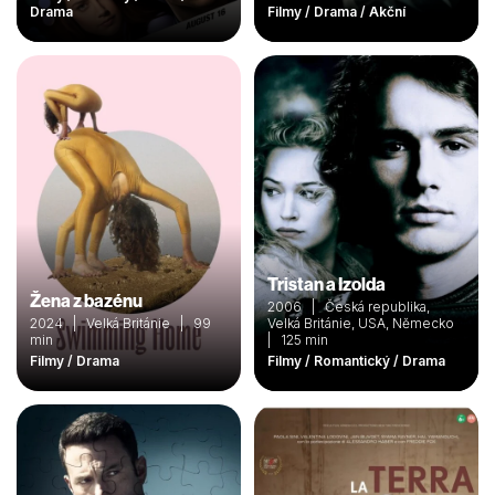
Drama
Filmy / Drama / Akční
Tristan a Izolda
Žena z bazénu
2006 | Česká republika,
2024 | Velká Británie | 99
Velká Británie, USA, Německo
min
| 125 min
Filmy / Drama
Filmy / Romantický / Drama