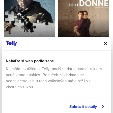
Zúčtování
Země žen
2016 | USA | 128 min
2023 | Itálie | 104 min
Filmy / Drama / Akční
Filmy / Drama
Nalaďte si web podle sebe
K lepšímu zážitku z Telly, analýze dat a úpravě reklam
Sledujte kdekoliv až na 6 zařízeních
používáme cookies. Bez těch základních se
neobejdeme, ale u těch volitelných máte režii ve
Sledovat internetovou televizi jde odkudkoliv
vlastních rukou.
po celé EU, a to až na 6 zařízeních.
Zobrazit detaily