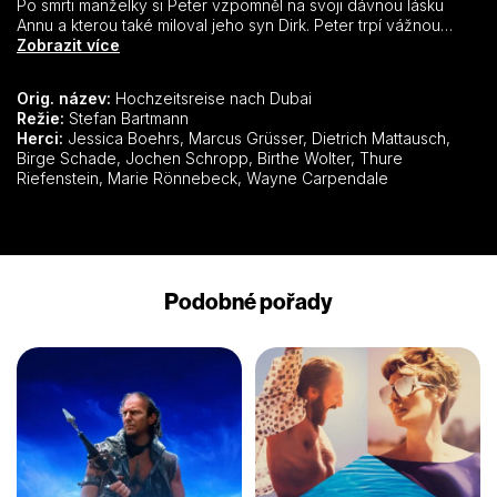
Po smrti manželky si Peter vzpomněl na svoji dávnou lásku
Annu a kterou také miloval jeho syn Dirk. Peter trpí vážnou
nemocí a proto chtěl absolvovat tuto cestu – ví, že bude jeho
Zobrazit více
poslední…Larissa a Michael Brennecke jsou mladý zamilovaný
pár, který se zná jen tři měsíce. Jsou to oba absolutní
Orig. název:
Hochzeitsreise nach Dubai
workoholici, pracují jako architekti pro stejnou kancelář. Larissa
Režie:
Stefan Bartmann
se udeří do hlavy tak nešťastně, že trpí dočasnou amnézií…
Herci:
Jessica Boehrs, Marcus Grüsser, Dietrich Mattausch,
Birge Schade, Jochen Schropp, Birthe Wolter, Thure
Riefenstein, Marie Rönnebeck, Wayne Carpendale
Podobné pořady