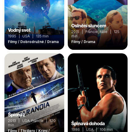
Oslněni sluncem
Vodný svet
2015 | Francie, Itálie | 125
1995 | USA | 135 min
min
Filmy / Dobrodružné / Drama
Filmy / Drama
Špionáž
2013 | USA, Francie | 120
Špinavá dohoda
min
1986 | USA | 106 min
Filmy / Thrillery / Krimi /