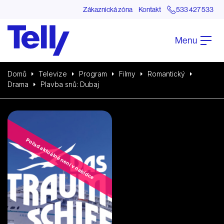
Zákaznická zóna
Kontakt
533 427 533
Menu
Domů
Televize
Program
Filmy
Romantický
Drama
Plavba snů: Dubaj
Pořad aktuálně není v nabídce