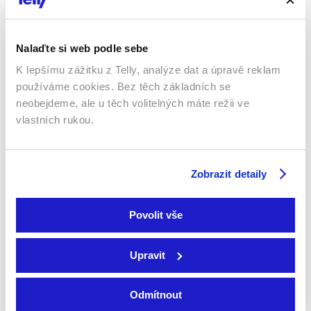
Nalaďte si web podle sebe
K lepšímu zážitku z Telly, analýze dat a úpravě reklam
používáme cookies. Bez těch základních se
neobejdeme, ale u těch volitelných máte režii ve
vlastních rukou.
V sevření lží
Hrana zlomu
Zobrazit detaily
2023 | Irsko | 86 min
2021 | Česká republika | 86
min
Filmy / Ostatní / Drama /
Mysteriózní
Filmy / Thrillery / Drama
Povolit vše
Upravit
Sledujte kdekoliv až na 6 zařízeních
Odmítnout
Sledovat internetovou televizi jde odkudkoliv