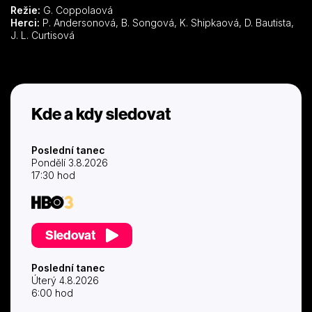
Režie:
G. Coppolaová
Herci:
P. Andersonová, B. Songová, K. Shipkaová, D. Bautista,
J. L. Curtisová
Kde a kdy sledovat
Poslední tanec
Pondělí 3.8.2026
17:30 hod
Sledovat
Poslední tanec
Úterý 4.8.2026
6:00 hod