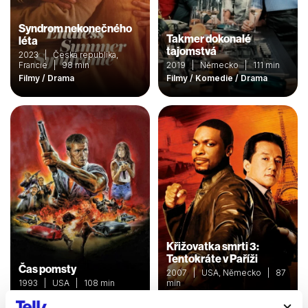
Syndrom nekonečného
Takmer dokonalé
léta
tajomstvá
2023 | Česká republika,
Francie | 98 min
2019 | Německo | 111 min
Filmy / Drama
Filmy / Komedie / Drama
Křižovatka smrti 3:
Tentokráte v Paříži
Čas pomsty
2007 | USA, Německo | 87
1993 | USA | 108 min
min
Filmy / Drama / Akční
Filmy / Drama / Akční