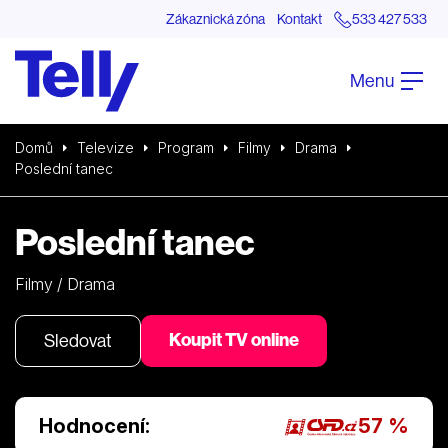
Zákaznická zóna
Kontakt
533 427 533
Menu
Domů
Televize
Program
Filmy
Drama
Poslední tanec
Poslední tanec
Filmy / Drama
Koupit TV online
Sledovat
Hodnocení:
57 %