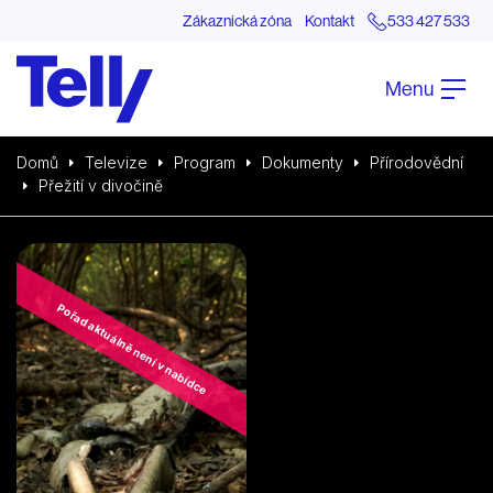
Zákaznická zóna
Kontakt
533 427 533
Menu
Domů
Televize
Program
Dokumenty
Přírodovědní
Přežití v divočině
Pořad aktuálně není v nabídce