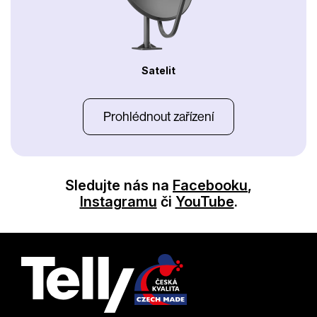
Satelit
Prohlédnout zařízení
Sledujte nás na
Facebooku
,
Instagramu
či
YouTube
.