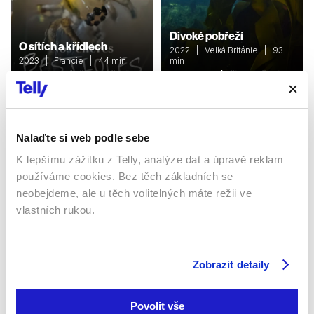
Divoké pobřeží
O sítích a křídlech
2022 | Velká Británie | 93
2023 | Francie | 44 min
min
Dokumenty / Přírodovědní
Dokumenty / Přírodovědní
Nalaďte si web podle sebe
Sledujte kdekoliv až na 6 zařízeních
K lepšímu zážitku z Telly, analýze dat a úpravě reklam
používáme cookies. Bez těch základních se
Sledovat internetovou televizi jde odkudkoliv
po celé EU, a to až na 6 zařízeních.
neobejdeme, ale u těch volitelných máte režii ve
vlastních rukou.
Zobrazit detaily
Povolit vše