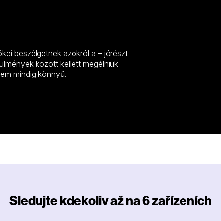
P
kei beszélgetnek azokról a – jórészt
örülmények között kellett megélniük
sem mindig könnyű.
Sledujte kdekoliv až na 6 zařízeních