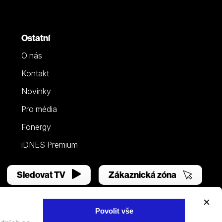
Ostatní
O nás
Kontakt
Novinky
Pro média
Fonergy
iDNES Premium
Sledovat TV
Zákaznická zóna
Povolit vše