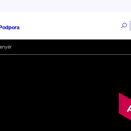
O
Podpora
v
enyér