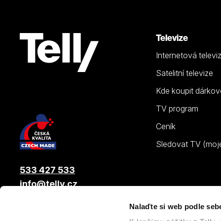
Televize
Internetová televi
Satelitní televize
Kde koupit dárkov
TV program
Ceník
Sledovat TV (moje.
533 427 533
info@telly.cz
Nalaďte si web podle seb
© 2026 |
Telly s.r.o.
, člen skupiny LAMA ENERGY GROUP