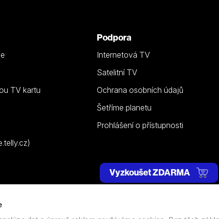
Podpora
ze
Internetová TV
Satelitní TV
ou TV kartu
Ochrana osobních údajů
Šetříme planetu
Prohlášení o přístupnosti
telly.cz)
Vyzkoušet ZDARMA
e
 | Všechna práva vyhrazena. |
Nastavení cookies