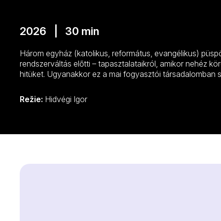
2026 | 30 min
Három egyház (katolikus, református, evangélikus) püspö
rendszerváltás előtti – tapasztalataikról, amikor nehéz k
hitüket. Ugyanakkor ez a mai fogyasztói társadalomban 
Režie:
Hidvégi Igor