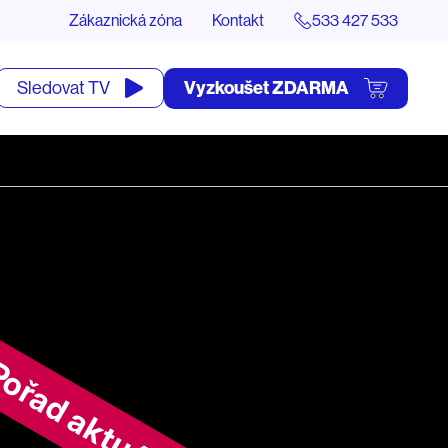
Zákaznická zóna
Kontakt
533 427 533
tevřít
Vyzkoušet ZDARMA
Sledovat TV
yhledávání