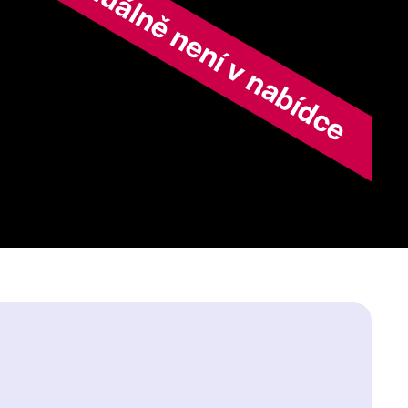
ořad aktuálně není v nabídce