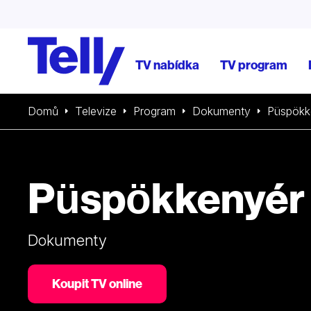
TV nabídka
TV program
Domů
Televize
Program
Dokumenty
Püspökk
Püspökkenyér
Dokumenty
Koupit TV online