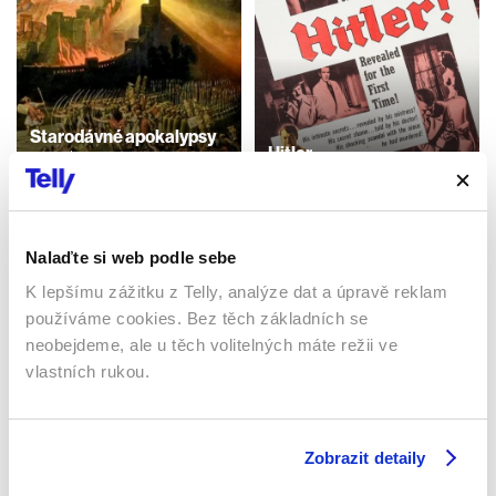
Starodávné apokalypsy
Hitler
2021 | Velká Británie,
Německo | 50 min
1962 | USA | 107 min
Dokumenty / Historický
Dokumenty / Historický
Nalaďte si web podle sebe
K lepšímu zážitku z Telly, analýze dat a úpravě reklam
Sledujte kdekoliv až na 6 zařízeních
používáme cookies. Bez těch základních se
neobejdeme, ale u těch volitelných máte režii ve
Sledovat internetovou televizi jde odkudkoliv
vlastních rukou.
po celé EU, a to až na 6 zařízeních.
Zobrazit detaily