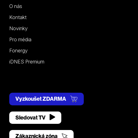
O nás
Kontakt
Novinky
Pro média
Fonergy
iDNES Premium
Vyzkoušet ZDARMA
Sledovat TV
Zákaznická zóna