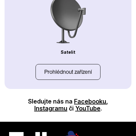
Satelit
Prohlédnout zařízení
Sledujte nás na
Facebooku
,
Instagramu
či
YouTube
.