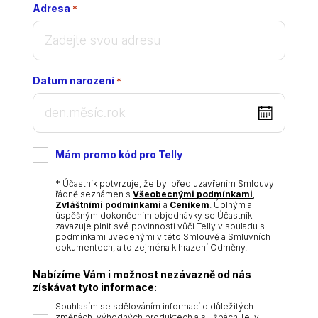
Adresa
*
Datum narození
*
DD
dot
MM
Mám promo kód pro Telly
dot
YYYY
*
* Účastník potvrzuje, že byl před uzavřením Smlouvy
řádně seznámen s
Všeobecnými podmínkami
,
Zvláštními podmínkami
a
Ceníkem
. Úplným a
úspěšným dokončením objednávky se Účastník
zavazuje plnit své povinnosti vůči Telly v souladu s
podmínkami uvedenými v této Smlouvě a Smluvních
dokumentech, a to zejména k hrazení Odměny.
Nabízíme Vám i možnost nezávazně od nás
získávat tyto informace:
Souhlasím se sdělováním informací o důležitých
změnách, výhodných produktech a službách Telly.