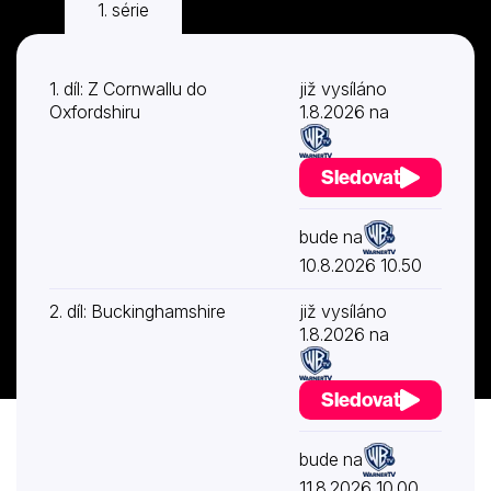
1. série
2. série
4. série
7. sé
Další
1. díl: Z Cornwallu do
již vysíláno
Oxfordshiru
1.8.2026 na
Sledovat
bude na
10.8.2026 10.50
2. díl: Buckinghamshire
již vysíláno
1.8.2026 na
Sledovat
bude na
11.8.2026 10.00