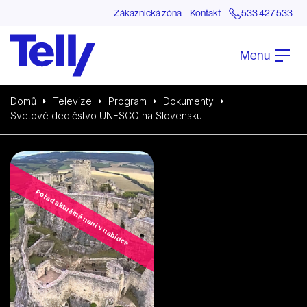
Zákaznická zóna
Kontakt
533 427 533
Menu
Domů
Televize
Program
Dokumenty
Svetové dedičstvo UNESCO na Slovensku
Pořad aktuálně není v nabídce