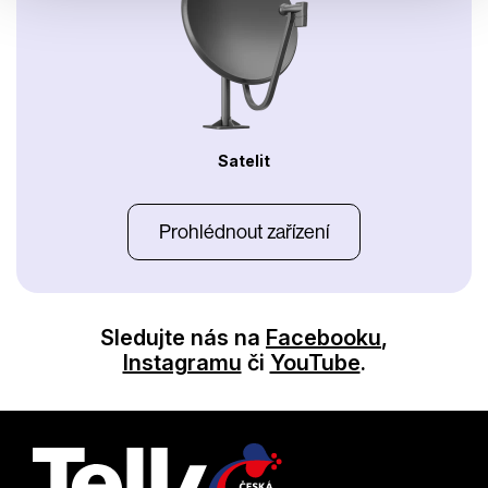
Satelit
Prohlédnout zařízení
Sledujte nás na
Facebooku
,
Instagramu
či
YouTube
.