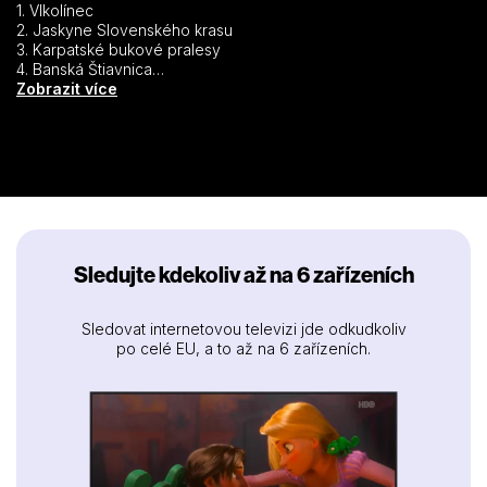
1. Vlkolínec
2. Jaskyne Slovenského krasu
3. Karpatské bukové pralesy
4. Banská Štiavnica
5. Drevené kostoly Karpatského oblúka
Zobrazit více
6. Levoča
7. Spišský hrad
8. Bardejov
Sledujte kdekoliv až na 6 zařízeních
Sledovat internetovou televizi jde odkudkoliv
po celé EU, a to až na 6 zařízeních.