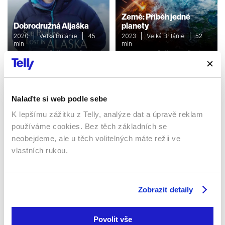
Země: Příběh jedné
Dobrodružná Aljaška
planety
2020 | Velká Británie | 45
2023 | Velká Británie | 52
min
min
Dokumenty / Přírodovědní
Dokumenty / Přírodovědní
Nalaďte si web podle sebe
Sledujte kdekoliv až na 6 zařízeních
K lepšímu zážitku z Telly, analýze dat a úpravě reklam
používáme cookies. Bez těch základních se
Sledovat internetovou televizi jde odkudkoliv
po celé EU, a to až na 6 zařízeních.
neobejdeme, ale u těch volitelných máte režii ve
vlastních rukou.
Zobrazit detaily
Povolit vše