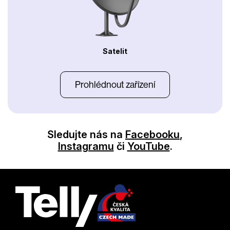
Satelit
Prohlédnout zařízení
Sledujte nás na
Facebooku
,
Instagramu
či
YouTube
.