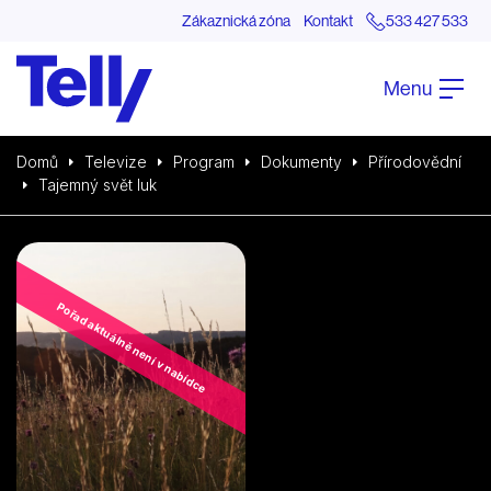
Zákaznická zóna
Kontakt
533 427 533
Menu
Domů
Televize
Program
Dokumenty
Přírodovědní
Tajemný svět luk
Pořad aktuálně není v nabídce