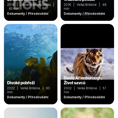
Celkem se tu daří 30 000 kusům orchidejí 16 druhů.
2018 | Jihoafrická republika |
2016 | Velká Británie | 48
45 min
min
Dokumenty / Přírodovědní
Dokumenty / Přírodovědní
David Attenborough:
Divoké pobřeží
Život savců
2022 | Velká Británie | 93
2002 | Velká Británie | 51
min
min
Dokumenty / Přírodovědní
Dokumenty / Přírodovědní