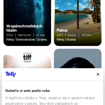
Ve spárech mořských
hlubin
Palma
2023 | Německo | 91 min
2021 | Rusko | 110 min
Filmy / Dobrodružné / Drama
Filmy / Drama
Nalaďte si web podle sebe
K lepšímu zážitku z Telly, analýze dat a úpravě reklam
Hajjan
Tři dny ke svobodě
používáme cookies. Bez těch základních se