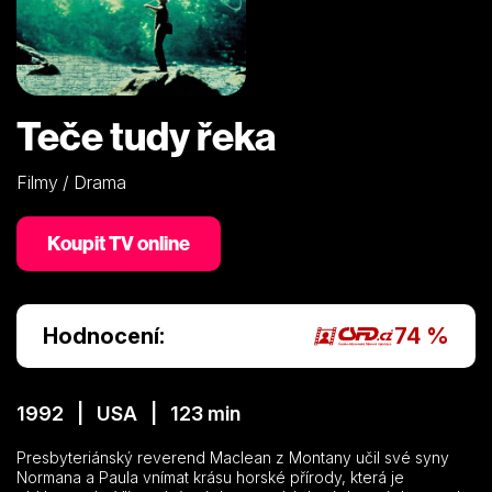
Teče tudy řeka
Filmy / Drama
Koupit TV online
Hodnocení:
74 %
1992 | USA | 123 min
Presbyteriánský reverend Maclean z Montany učil své syny
Normana a Paula vnímat krásu horské přírody, která je