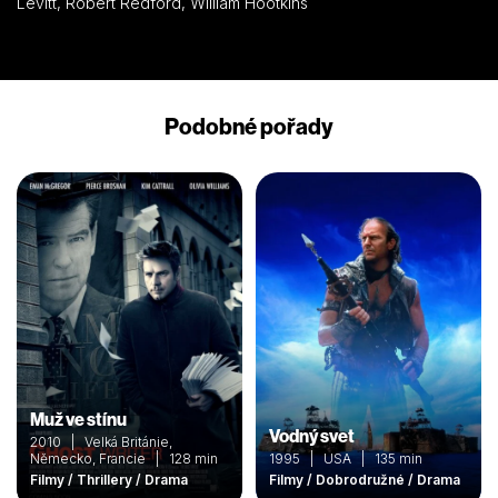
Levitt, Robert Redford, William Hootkins
Podobné pořady
Muž ve stínu
Vodný svet
2010 | Velká Británie,
Německo, Francie | 128 min
1995 | USA | 135 min
Filmy / Thrillery / Drama
Filmy / Dobrodružné / Drama