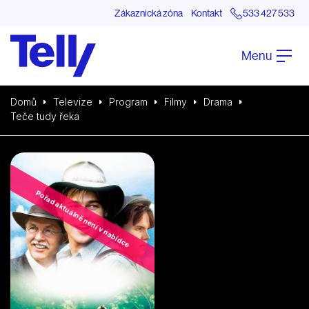
Zákaznická zóna
Kontakt
533 427 533
Menu
Domů
Televize
Program
Filmy
Drama
Teče tudy řeka
Pořad aktuálně není v nabídce