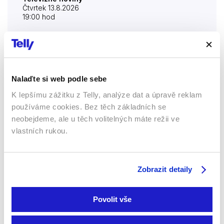
Čtvrtek 13.8.2026
19:00 hod
Televízne noviny
Pátek 14.8.2026
Nalaďte si web podle sebe
5:00 hod
K lepšímu zážitku z Telly, analýze dat a úpravě reklam
používáme cookies. Bez těch základních se
neobejdeme, ale u těch volitelných máte režii ve
vlastních rukou.
Televízne noviny
Pátek 14.8.2026
19:00 hod
Zobrazit detaily
Povolit vše
Televízne noviny
Sobota 15.8.2026
6:00 hod