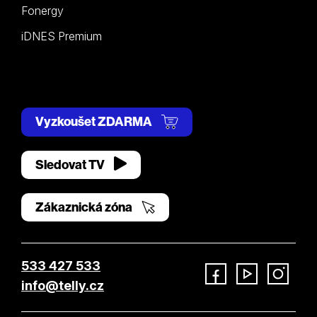
Fonergy
iDNES Premium
Vyzkoušet ZDARMA
Sledovat TV
Zákaznická zóna
533 427 533
info@telly.cz
Facebook
YouTube
Instagram