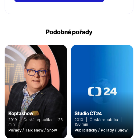
Podobné pořady
Koptashow
Studio ČT24
2019 | Česká republika | 26
2010 | Česká republika |
min
150 min
Pořady / Talk show / Show
Publicistický / Pořady / Show