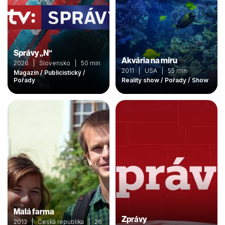
Správy „N“
Akvária na míru
2026 | Slovensko | 50 min
2011 | USA | 55 min
Magazín / Publicistický /
Pořady
Reality show / Pořady / Show
Malá farma
Zprávy
2013 | Česká republika | 26