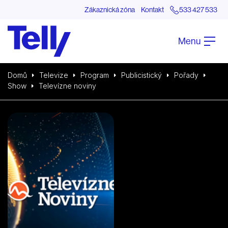
Zákaznická zóna
Kontakt
533 427 533
Menu
Domů
Televize
Program
Publicistický
Pořady
Show
Televízne noviny