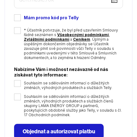
DD
dot
MM
Mám promo kód pro Telly
dot
YYYY
*
* Účastník potvrzuje, že byl před uzavřením Smlouvy
řádně seznámen s
Všeobecnými podmínkami
,
Zvláštními podmínkami
a
Ceníkem
. Úplným a
úspěšným dokončením objednávky se Účastník
zavazuje plnit své povinnosti vůči Telly v souladu s
podmínkami uvedenými v této Smlouvě a Smluvních
dokumentech, a to zejména k hrazení Odměny.
Nabízíme Vám i možnost nezávazně od nás
získávat tyto informace:
Souhlasím se sdělováním informací o důležitých
změnách, výhodných produktech a službách Telly.
Souhlasím se sdělováním informací o důležitých
změnách, výhodných produktech a službách členů
skupiny LAMA ENERGY GROUP a partnerů,
poskytujících obdobné služby jako Telly, v souladu s čl.
17 Obchodních podmínek.
Objednat a autorizovat platbu