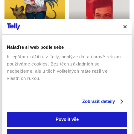
Salli
Asfaltové město
2023 | Tchaj-wan | 106 min
2023 | USA | 120 min
Nalaďte si web podle sebe
Filmy / Drama
Filmy / Thrillery / Drama
K lepšímu zážitku z Telly, analýze dat a úpravě reklam
používáme cookies. Bez těch základních se
neobejdeme, ale u těch volitelných máte režii ve
vlastních rukou.
Zobrazit detaily
Povolit vše
Automata
Insomnie
2014 | USA, Bulharsko,
Kanada | 109 min
2002 | USA | 114 min