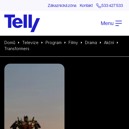
Zákaznická zóna
Kontakt
533 427 533
Menu
Domů
Televize
Program
Filmy
Drama
Akční
Transformers