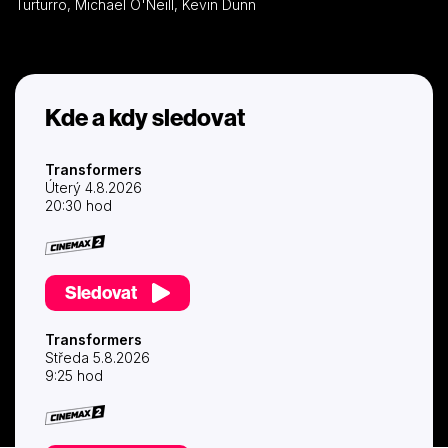
Turturro, Michael O'Neill, Kevin Dunn
figuruje zbytek naší civilizace… Spojením Stevena Spielberga s
Michaelem Bayem vznikl z dětské hračky silný epický příběh,
který úspěšně kombinuje dramatičnost Války světů s diváckou
vstřícností Dne nezávislosti. Přestože příběhu dominují
velkolepé akční sekvence, o které se starali mistři oboru,
specialisté z trikového studia George Lucase Industrial Light
Kde a kdy sledovat
and Magic, je v něm dostatek prostoru i pro humor a pro
originální zápletku. „Nejdůležitější bude přesvědčit lidi o tom,
že film, který se inspiroval dětskou hračkou, může být pro
Transformers
dospělé. Stačí ale pár vteřin libovolné akční sekvence a vaše
Úterý 4.8.2026
předsudky budou ty tam,“ tvrdí producent filmu Lorenzo di
20:30 hod
Bonaventura.
Sledovat
Transformers
Středa 5.8.2026
9:25 hod