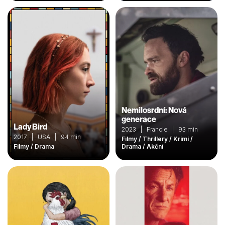
Nemilosrdní: Nová
generace
Lady Bird
2023 | Francie | 93 min
2017 | USA | 94 min
Filmy / Thrillery / Krimi /
Filmy / Drama
Drama / Akční