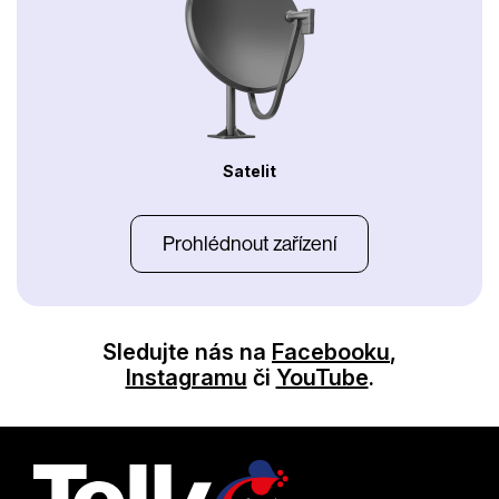
Satelit
Prohlédnout zařízení
Sledujte nás na
Facebooku
,
Instagramu
či
YouTube
.