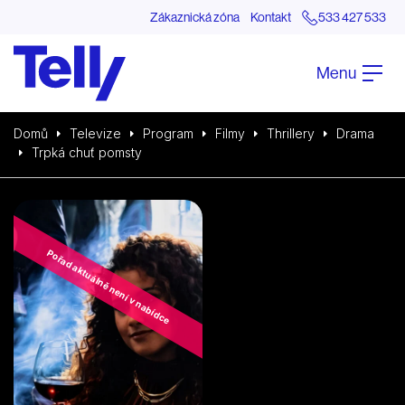
Zákaznická zóna
Kontakt
533 427 533
Menu
Domů
Televize
Program
Filmy
Thrillery
Drama
Trpká chuť pomsty
Pořad aktuálně není v nabídce