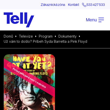
Zákaznická zóna
Kontakt
533 427 533
Menu
Domů
Televize
Program
Dokumenty
Už vám to došlo? Príbeh Syda Barretta a Pink Floyd
Pořad aktuálně není v nabídce