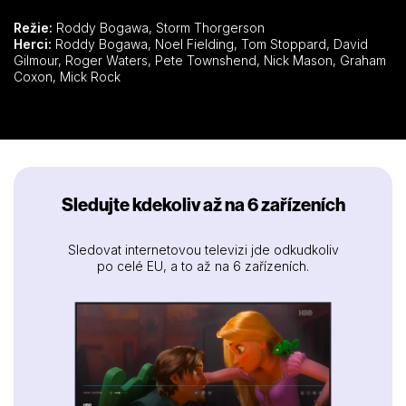
Režie:
Roddy Bogawa, Storm Thorgerson
Herci:
Roddy Bogawa, Noel Fielding, Tom Stoppard, David
Gilmour, Roger Waters, Pete Townshend, Nick Mason, Graham
Coxon, Mick Rock
Sledujte kdekoliv až na 6 zařízeních
Sledovat internetovou televizi jde odkudkoliv
po celé EU, a to až na 6 zařízeních.