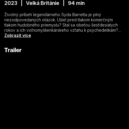
2023 | Velká Británie | 94 min
Životný príbeh legendárneho Syda Barretta je plný
nezodpovedaných otázok. Ušiel pred tlakom komerčným
tlakom hudobného priemyslu? Stal sa obeťou šesťdesiatych
rokov a ich voľnomyšlienkárskeho vzťahu k psychedelikám?
Alebo sa zhoršilo jeho dovtedy nediagnostikované duševné
Zobrazit více
ochorenie? Spolupracovník Pink Floyd a autor legendárnych
obalov ich platní Storm Thorgerson a oceňovaný režisér
Trailer
Roddy Bogawa hľadajú odpoveď na tieto otázky
prostredníctvom rozhovorov s bývalými členmi skupiny Pink
Floyd a ich priateľmi a spolupracovníkmi, a množstva vzácnych
archívnych materiálov.