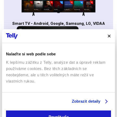
Smart TV - Android, Google, Samsung, LG, VIDAA
Nalaďte si web podle sebe
K lepšímu zážitku z Telly, analýze dat a úpravě reklam
používáme cookies. Bez těch základních se
neobejdeme, ale u těch volitelných máte režii ve
Mobily a tablety (Android a Apple)
vlastních rukou.
Zobrazit detaily
Povolit vše