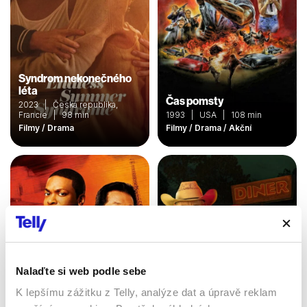
Syndrom nekonečného
léta
Čas pomsty
2023 | Česká republika,
Francie | 98 min
1993 | USA | 108 min
Filmy / Drama
Filmy / Drama / Akční
Nalaďte si web podle sebe
K lepšímu zážitku z Telly, analýze dat a úpravě reklam
Křižovatka smrti 3: