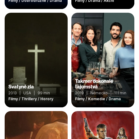
Filmy / Dobrodružné / Drama
Filmy / Drama / Akční
Takmer dokonalé
Svatyně zla
tajomstvá
2013 | USA | 99 min
2019 | Německo | 111 min
Filmy / Thrillery / Horory
Filmy / Komedie / Drama