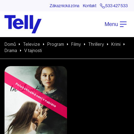
Zákaznická zóna
Kontakt
533 427 533
Menu
Domů
Televize
Program
Filmy
Thrillery
Krimi
Drama
V tajnosti
Pořad aktuálně není v nabídce