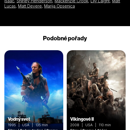
Isaac
,
Shirley Henderson
,
Mackenzie Crook
,
Lily Laight
,
Matt
Lucas
,
Matt Devere
,
Marija Opsenica
Podobné pořady
Vodný svet
Vikingové II
1995 | USA | 135 min
2008 | USA | 110 min