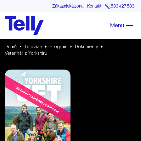
Zákaznická zóna
Kontakt
533 427 533
Menu
Domů
Televize
Program
Dokumenty
Veterinář z Yorkshiru
Pořad aktuálně není v nabídce