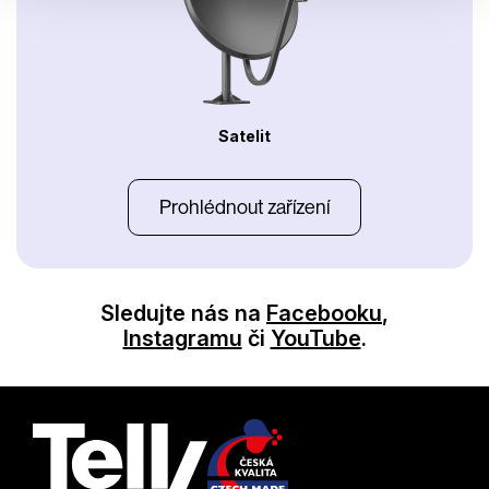
Satelit
Prohlédnout zařízení
Sledujte nás na
Facebooku
,
Instagramu
či
YouTube
.