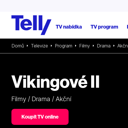
TV nabídka
TV program
Domů
Televize
Program
Filmy
Drama
Akčn
Vikingové II
Filmy / Drama / Akční
Koupit TV online