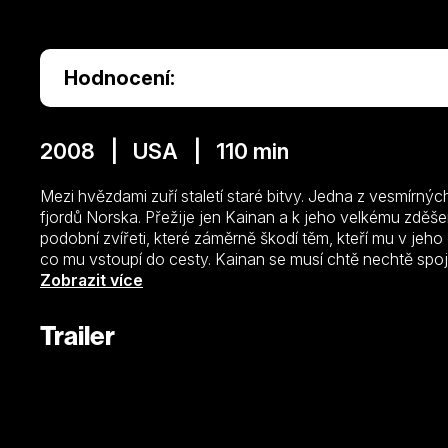
Hodnocení:
2008 | USA | 110 min
Mezi hvězdami zuří staletí staré bitvy. Jedna z vesmírných
fjordů Norska. Přežije jen Kainan a k jeho velkému zděš
podobní zvířeti, které záměrně škodí těm, kteří mu v jeho 
co mu vstoupí do cesty. Kainan se musí chtě nechtě spojit 
dříve, než ona zničí je.
Zobrazit více
Trailer