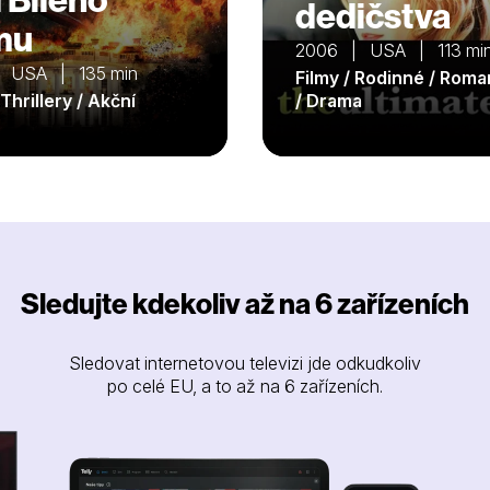
dedičstva
mu
2006 | USA | 113 mi
 USA | 135 min
Filmy / Rodinné / Roma
 Thrillery / Akční
/ Drama
Sledujte kdekoliv až na 6 zařízeních
Sledovat internetovou televizi jde odkudkoliv
po celé EU, a to až na 6 zařízeních.