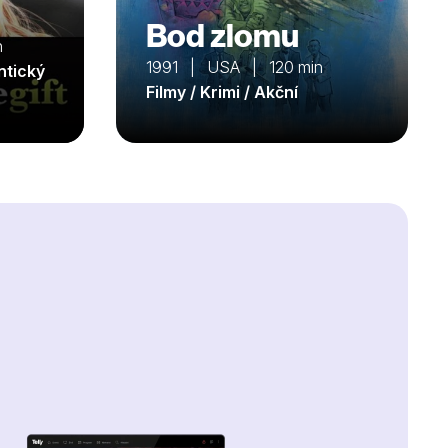
Bod zlomu
n
1991 | USA | 120 min
ntický
Filmy / Krimi / Akční