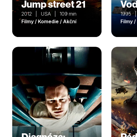
Jump street 21
Vod
2012 | USA | 109 min
1995 |
Filmy / Komedie / Akční
Filmy 
Diagnóza:
Pád