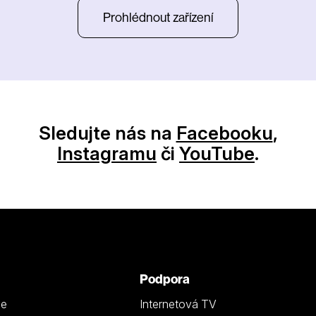
Prohlédnout zařízení
Sledujte nás na
Facebooku
,
Instagramu
či
YouTube
.
Podpora
ze
Internetová TV