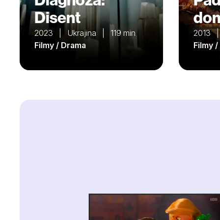
Disent
do
2023 | Ukrajina | 119 min
2013 |
Filmy / Drama
Filmy /