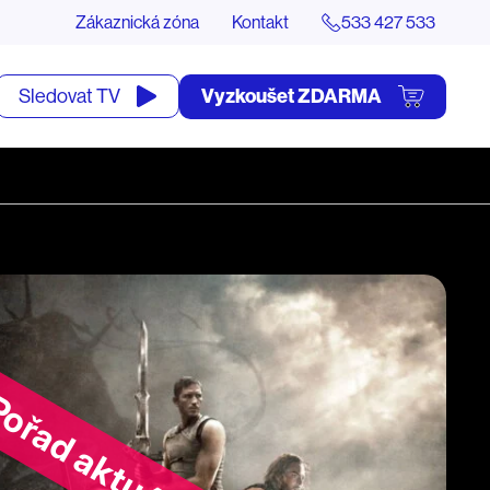
Zákaznická zóna
Kontakt
533 427 533
tevřít
Vyzkoušet ZDARMA
Sledovat TV
yhledávání