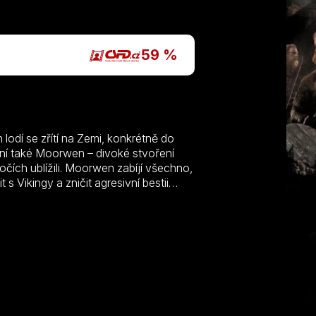
P
59 %
 lodí se zřítí na Zemi, konkrétně do
ení také Moorwen – divoké stvoření
očích ublížili. Moorwen zabíjí všechno,
s Vikingy a zničit agresivní bestii