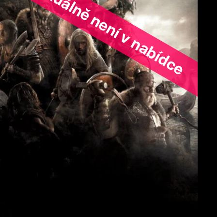
ořad aktuálně není v nabídce