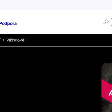
O
Podpora
v
í
Vikingové II