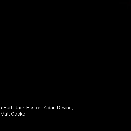
Amy Kerr, James Binkley, Ted Ludzik, Patrick Stevenson, Matt Cooke