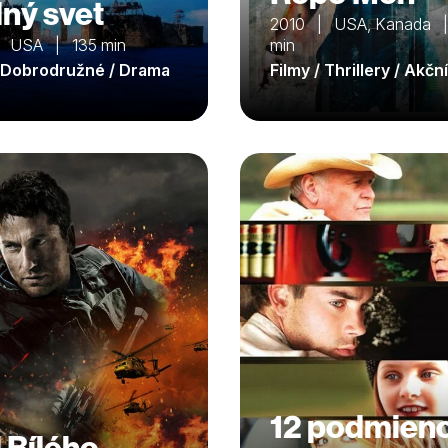
ný svet
2010 | USA, Kanada 
 USA | 135 min
min
/ Dobrodružné / Drama
Filmy / Thrillery / Akční
12 podmien
 Bílého