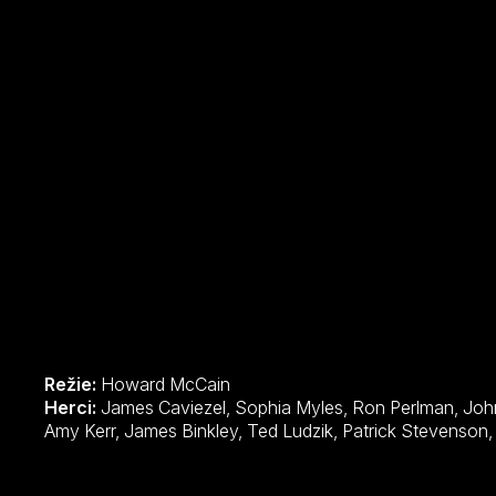
Režie:
Howard McCain
Herci:
James Caviezel, Sophia Myles, Ron Perlman, John Hurt, Jack Huston, Aidan Devine,