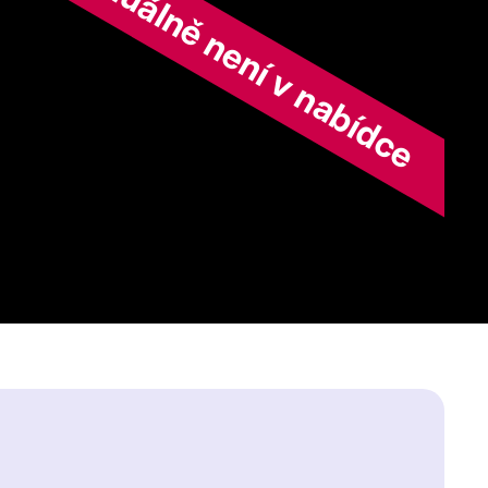
ořad aktuálně není v nabídce