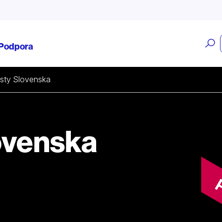
O
Podpora
v
sty Slovenska
ovenska