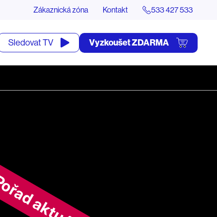
Zákaznická zóna
Kontakt
533 427 533
tevřít
Vyzkoušet ZDARMA
Sledovat TV
yhledávání