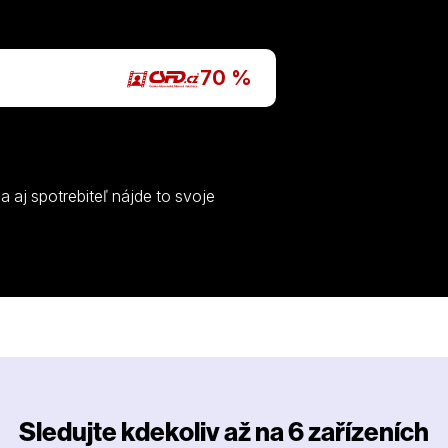
P
70 %
ína aj spotrebiteľ nájde to svoje
Sledujte kdekoliv až na 6 zařízeních