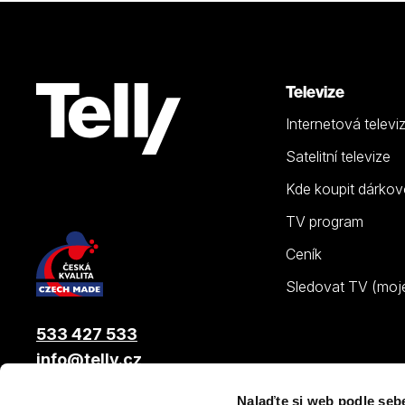
Televize
Internetová televi
Satelitní televize
Kde koupit dárkov
TV program
Ceník
Sledovat TV (moje.
533 427 533
info@telly.cz
Nalaďte si web podle seb