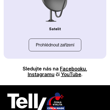
Satelit
Prohlédnout zařízení
Sledujte nás na
Facebooku
,
Instagramu
či
YouTube
.