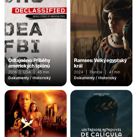
Odtajněno: Příběhy
Ramses: Velký egyptský
amerických špiónů
král
2016 | USA | 45 min
2024 | Francie | 41 min
Dokumenty / Historický
Dokumenty / Historický