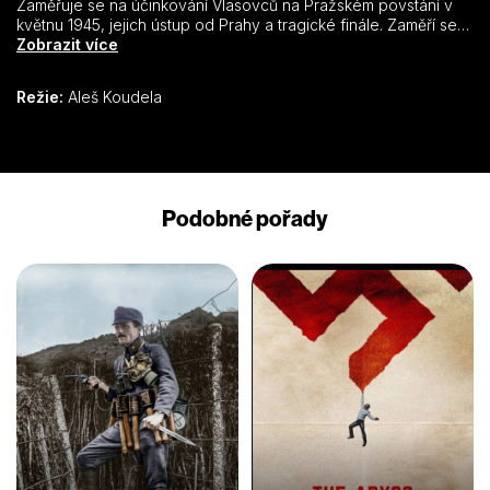
Zaměřuje se na účinkování Vlasovců na Pražském povstání v
květnu 1945, jejich ústup od Prahy a tragické finále. Zaměří se
také na hořký osud samotného generála Vlasova – jeho
Zobrazit více
dramatické zajetí, inscenovaný soud a popravu.
Film hodlá konfrontovat tvrzení, která byla v minulosti
Režie:
Aleš Koudela
předkládána oficiální ideologií, se skutečností a se zjištěnými
fakty. Rozbíjí obvyklá černobílá klišé o druhé světové válce a
snaží se o objektivní zhodnocení podílu Vlasovců na válečném
dění i na záchraně Prahy za květnového povstání.
Podobné pořady