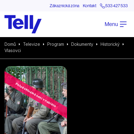
Zákaznická zóna
Kontakt
533 427 533
Menu
Domů
Televize
Program
Dokumenty
Historický
Vlasovci
Pořad aktuálně není v nabídce