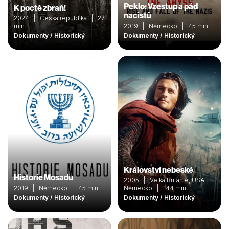
Peklo: Vzestup a pád
K poctě zbraň!
nacistů
2024 | Česká republika | 27
min
2019 | Německo | 45 min
Dokumenty / Historický
Dokumenty / Historický
Království nebeské
Historie Mosadu
2005 | Velká Británie, USA,
2019 | Německo | 45 min
Německo | 144 min
Dokumenty / Historický
Dokumenty / Historický