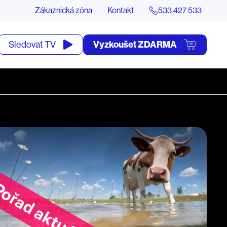
Zákaznická zóna
Kontakt
533 427 533
tevřít
Vyzkoušet ZDARMA
Sledovat TV
yhledávání