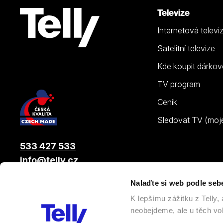
Televize
Internetová televi
Satelitní televize
Kde koupit dárkov
TV program
Ceník
Sledovat TV (moje.
533 427 533
info@telly.cz
Nalaďte si web podle seb
© 2026 |
Telly s.r.o.
, člen skupiny LAMA ENERGY GROUP
K lepšímu zážitku z Telly
neobejdeme, ale u těch vol