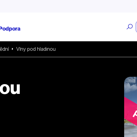
O
Podpora
v
ědní
Vlny pod hladinou
nou