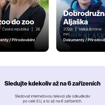
Dobrodružn
zoo do zoo
Aljaška
 Česká republika | 26
2020 | Velká Británie
min
nty / Přírodovědní
Dokumenty / Přírodově
Sledujte kdekoliv až na 6 zařízeních
Sledovat internetovou televizi jde odkudkoliv
po celé EU, a to až na 6 zařízeních.