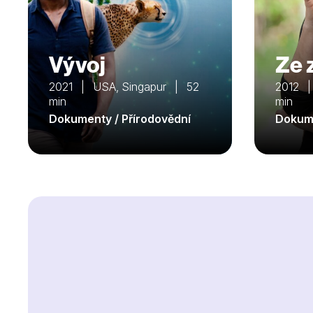
Vývoj
Ze 
2021 | USA, Singapur | 52
2012 |
min
min
Dokumenty / Přírodovědní
Dokume