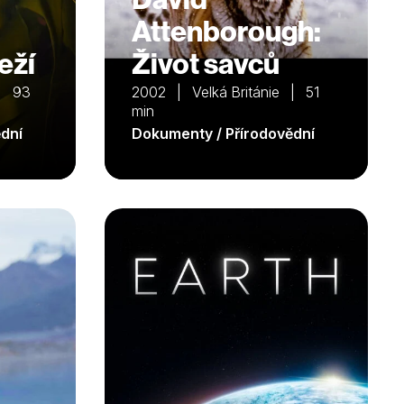
Attenborough:
eží
Život savců
 | 93
2002 | Velká Británie | 51
min
dní
Dokumenty / Přírodovědní