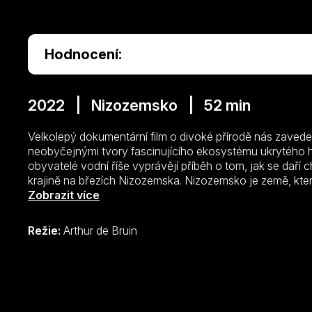
Hodnocení:
2022 | Nizozemsko | 52 min
Velkolepý dokumentární film o divoké přírodě nás zaved
neobyčejnými tvory fascinujícího ekosystému ukrytého h
obyvatelé vodní říše vyprávějí příběh o tom, jak se daří 
krajině na březích Nizozemska. Nizozemsko je země, kter
Ale natočit tam přírodovědný dokument o prostředí ukryté
Zobrazit více
lety bylo nejen nepředstavitelné, ale hlavně zhola nemož
znečištěné a úplně bez života. Nyní se po obrovském ús
Režie:
Arthur de Bruin
konečně vracejí nejrůznější vodní živočichové v hojném