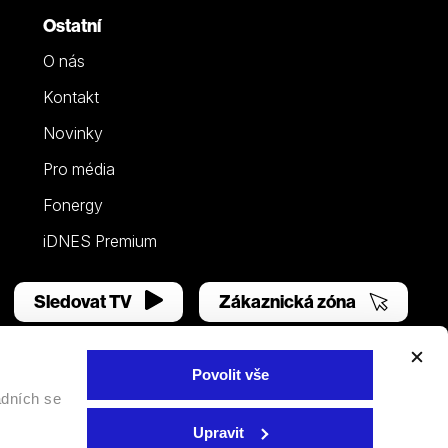
Ostatní
O nás
Kontakt
Novinky
Pro média
Fonergy
iDNES Premium
Sledovat TV
Zákaznická zóna
Povolit vše
adních se
Facebook
YouTube
Instagram
Upravit