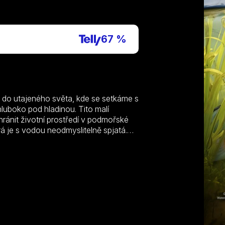
P
67 %
e do utajeného světa, kde se setkáme s
luboko pod hladinou. Tito malí
chránit životní prostředí v podmořské
á je s vodou neodmyslitelně spjatá.
m pod hladinou by ještě před třiceti
né. Zdejší kalné vody byly zoufale
ilí vynaloženém na ochranu přírody
 počtu.