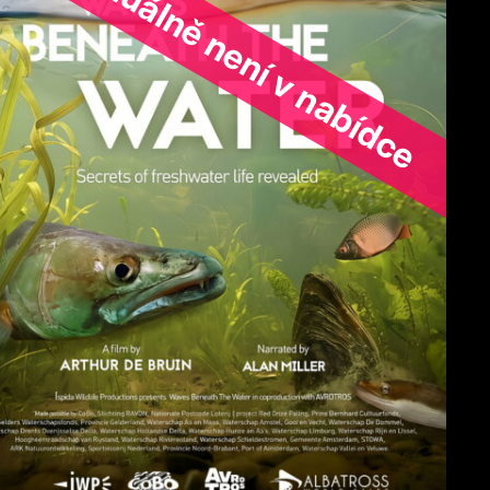
ořad aktuálně není v nabídce