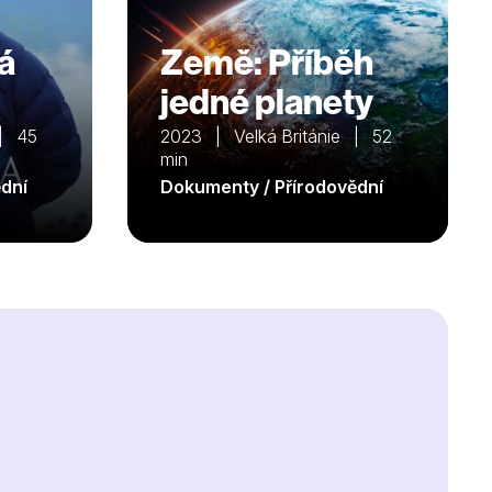
á
Země: Příběh
jedné planety
 | 45
2023 | Velká Británie | 52
min
dní
Dokumenty / Přírodovědní