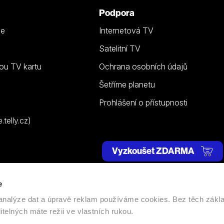
Podpora
ze
Internetová TV
Satelitní TV
ou TV kartu
Ochrana osobních údajů
Šetříme planetu
Prohlášení o přístupnosti
telly.cz)
Vyzkoušet ZDARMA
e
 | Všechna práva vyhrazena. |
Nastavení cookies
, analýze dat a úpravě reklam používáme cookies. Bez těch zákl
itelných máte režii ve vlastních rukou.