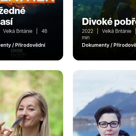
žedné
así
Divoké pobř
 Velká Británie | 48
2022 | Velká Británie
min
nty / Přírodovědní
Dokumenty / Přírodově