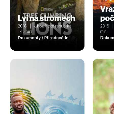
Vra
Lvi na stromech
poč
2018 | Jihoafrická republika |
2016 |
45 min
min
Dokumenty / Přírodovědní
Dokume