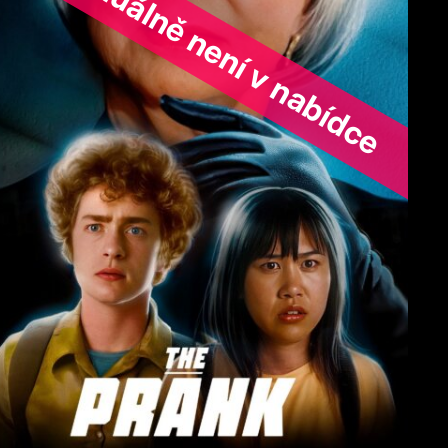
ořad aktuálně není v nabídce