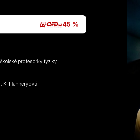
P
45 %
školské profesorky fyziky.
R. Morenoová, C. Kalopsis, R. Youngová, K. David, K. Flanneryová