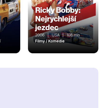
Ricky Bobby:
Nejrychlejší
jezdec
2006 | USA | 108 min
í
Filmy / Komedie