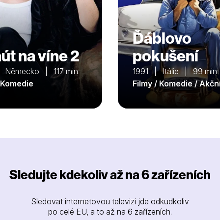
Ďáblovo
út na víne 2
pokušení
 Německo | 117 min
1991 | Itálie | 99 min
/ Komedie
Filmy / Komedie / Akčn
Sledujte kdekoliv až na 6 zařízeních
Sledovat internetovou televizi jde odkudkoliv
po celé EU, a to až na 6 zařízeních.