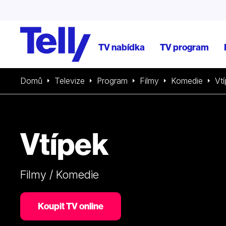
TV nabídka
TV program
Domů
Televize
Program
Filmy
Komedie
Vt
Vtípek
Filmy / Komedie
Koupit TV online