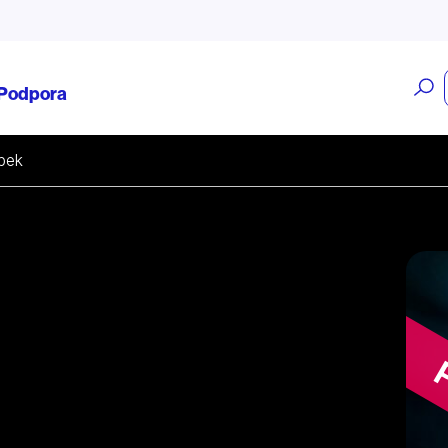
O
Podpora
v
ípek