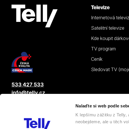
Televize
Internetová televi
Satelitní televize
Kde koupit dárkov
TV program
Ceník
Sledovat TV (moje.
533 427 533
info@telly.cz
Nalaďte si web podle seb
© 2026 |
Telly s.r.o.
, člen skupiny LAMA ENERGY GROUP
K lepšímu zážitku z Telly
neobejdeme, ale u těch vol