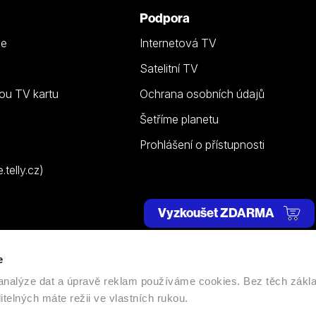
Podpora
ze
Internetová TV
Satelitní TV
ou TV kartu
Ochrana osobních údajů
Šetříme planetu
Prohlášení o přístupnosti
telly.cz)
Vyzkoušet ZDARMA
e
 | Všechna práva vyhrazena. |
Nastavení cookies
, analýze dat a úpravě reklam používáme cookies. Bez těch zákl
itelných máte režii ve vlastních rukou.