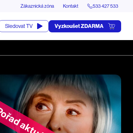
Zákaznická zóna
Kontakt
533 427 533
tevřít
Vyzkoušet ZDARMA
Sledovat TV
yhledávání