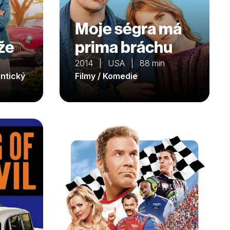
Moje ségra má
že
prima bráchu
2014 | USA | 88 min
antický
Filmy / Komedie