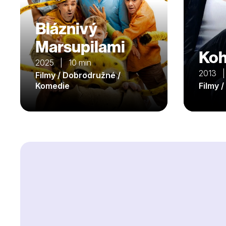
Bláznivý
Marsupilami
Koh
2025 | 10 min
2013 |
Filmy / Dobrodružné /
Komedie
Filmy 