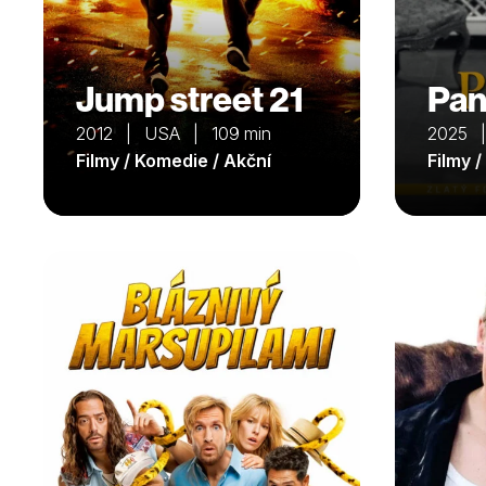
Jump street 21
Pan
2012 | USA | 109 min
2025 |
Filmy / Komedie / Akční
Filmy 