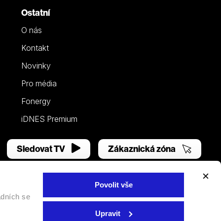
Ostatní
O nás
Kontakt
Novinky
Pro média
Fonergy
iDNES Premium
Sledovat TV
Zákaznická zóna
Povolit vše
adních se
Facebook
YouTube
Instagram
Upravit