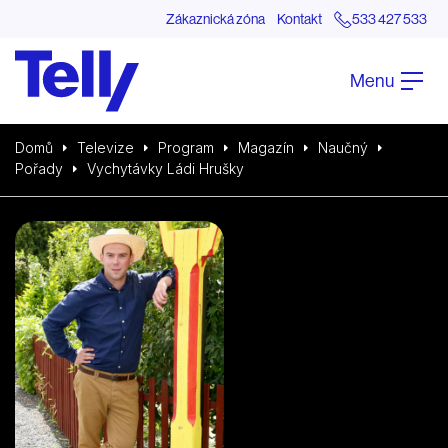
Zákaznická zóna
Kontakt
533 427 533
Menu
Domů
Televize
Program
Magazín
Naučný
Pořady
Vychytávky Ládi Hrušky