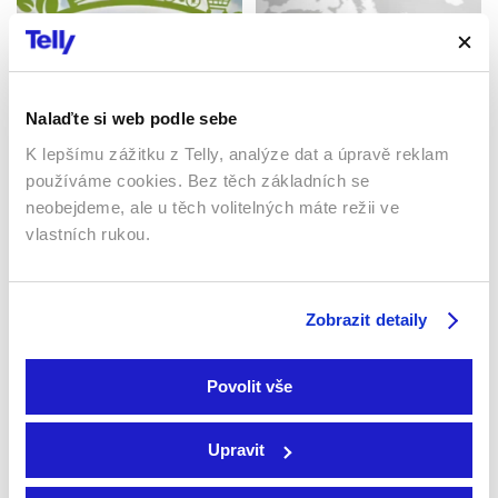
Nalaďte si web podle sebe
Náš venkov
K lepšímu zážitku z Telly, analýze dat a úpravě reklam
Góly – body – sekundy
2019 | Česká republika | 17
používáme cookies. Bez těch základních se
min
2026 | Slovensko | 10 min
neobejdeme, ale u těch volitelných máte režii ve
Magazín / Naučný / Pořady
Magazín / Pořady
vlastních rukou.
Zobrazit detaily
Povolit vše
Upravit