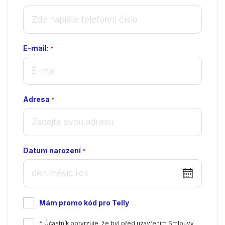
E-mail:
*
Adresa
*
Datum narození
*
DD
dot
MM
Mám promo kód pro Telly
dot
YYYY
*
* Účastník potvrzuje, že byl před uzavřením Smlouvy