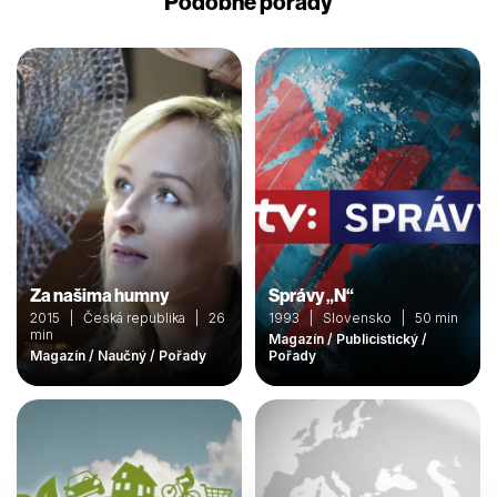
Podobné pořady
Za našima humny
Správy „N“
2015 | Česká republika | 26
1993 | Slovensko | 50 min
min
Magazín / Publicistický /
Magazín / Naučný / Pořady
Pořady