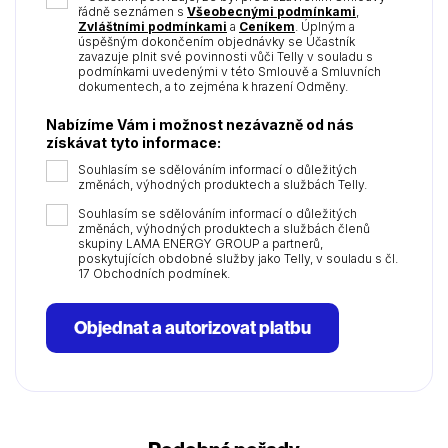
řádně seznámen s
Všeobecnými podmínkami
,
Zvláštními podmínkami
a
Ceníkem
. Úplným a
úspěšným dokončením objednávky se Účastník
zavazuje plnit své povinnosti vůči Telly v souladu s
podmínkami uvedenými v této Smlouvě a Smluvních
dokumentech, a to zejména k hrazení Odměny.
Nabízíme Vám i možnost nezávazně od nás
získávat tyto informace:
Souhlasím se sdělováním informací o důležitých
změnách, výhodných produktech a službách Telly.
Souhlasím se sdělováním informací o důležitých
změnách, výhodných produktech a službách členů
skupiny LAMA ENERGY GROUP a partnerů,
poskytujících obdobné služby jako Telly, v souladu s čl.
17 Obchodních podmínek.
Objednat a autorizovat platbu