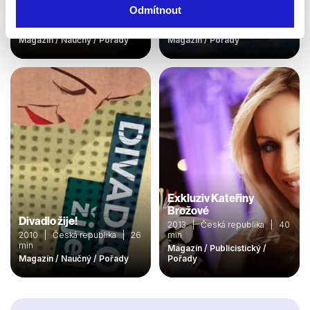
Žijeme s vírou
Odmítnout
2011 | Česká republika | 60
Extrémní sporty
min
Magazín / Naučný / Pořady
Magazín / Pořady
Exkluziv Kateřiny
Brožové
Divadlo žije!
2013 | Česká republika | 40
2010 | Česká republika | 26
min
min
Magazín / Publicistický /
Magazín / Naučný / Pořady
Pořady