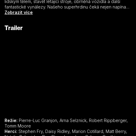
lidským tělem, stavět létající stroje, obrněná vozidla a další
fantastické vynálezy. Našeho superhrdinu čeká nejen napínavé
dobrodružství, ale také osudové setkání s odvážnou
Zobrazit více
princeznou Margaritou, se kterou hledá odpověď na tu
nejdůležitější otázku. „Jaký je smysl života?“
Trailer
Režie:
Pierre-Luc Granjon, Arna Selznick, Robert Rippberger,
Tomm Moore
Herci:
Stephen Fry, Daisy Ridley, Marion Cotillard, Matt Berry,