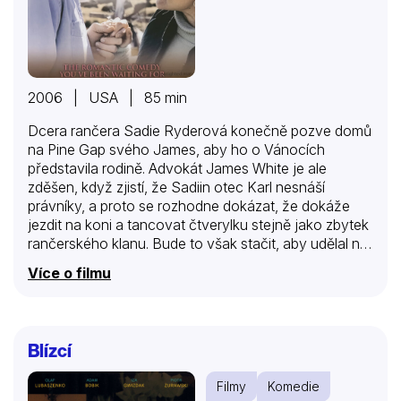
2006 | USA | 85 min
Dcera rančera Sadie Ryderová konečně pozve domů
na Pine Gap svého James, aby ho o Vánocích
představila rodině. Advokát James White je ale
zděšen, když zjistí, že Sadiin otec Karl nesnáší
právníky, a proto se rozhodne dokázat, že dokáže
jezdit na koni a tancovat čtverylku stejně jako zbytek
rančerského klanu. Bude to však stačit, aby udělal na
zemitou rodinu dojem?
Více o filmu
Blízcí
Filmy
Komedie