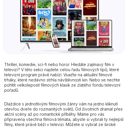
Thriller, komedie, sci-fi nebo horor. Hledáte zajímavý film v
televizi? V této sekci najdete celou řadu filmových tipů, které
televizní program právě nabízí. Vsaďte na aktuální filmové
trháky, které nedávno strhla návštěvnosti kin. Nebo se nechte
pohltit velkolepostí filmových klasik ze zlatého fondu televizní
pořadů.
Dlaždice s jednotlivými filmovými žánry vám na jedno kliknutí
otevřou dveře do rozmanitých světů. Od životních dramat přes
akční scény až po romantické příběhy. Máme pro vás
připravena všechna filmová témata, abyste si vybrali ty nejlepší
filmy, které právě běží v televizi. Můžete si vybrat ze široké