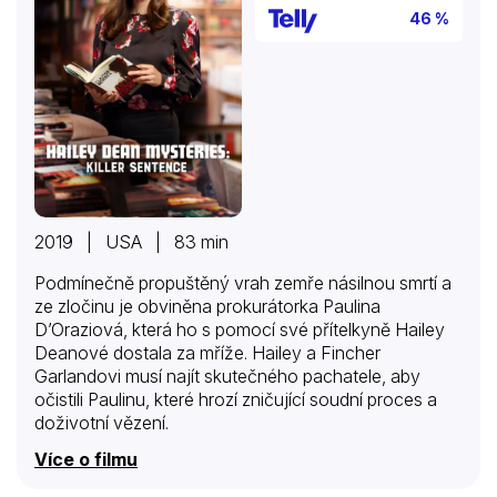
46 %
2019 | USA | 83 min
Podmínečně propuštěný vrah zemře násilnou smrtí a
ze zločinu je obviněna prokurátorka Paulina
D’Oraziová, která ho s pomocí své přítelkyně Hailey
Deanové dostala za mříže. Hailey a Fincher
Garlandovi musí najít skutečného pachatele, aby
očistili Paulinu, které hrozí zničující soudní proces a
doživotní vězení.
Více o filmu