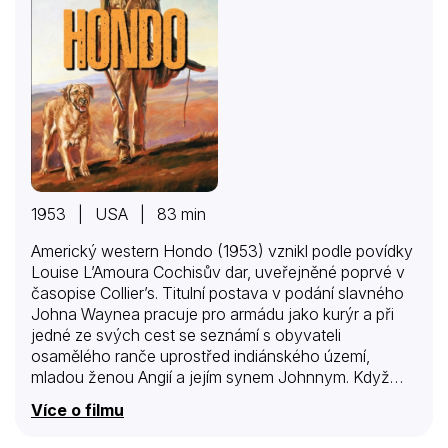
1953 | USA | 83 min
Americký western Hondo (1953) vznikl podle povídky
Louise L’Amoura Cochisův dar, uveřejněné poprvé v
časopise Collier’s. Titulní postava v podání slavného
Johna Waynea pracuje pro armádu jako kurýr a při
jedné ze svých cest se seznámí s obyvateli
osamělého ranče uprostřed indiánského území,
mladou ženou Angií a jejím synem Johnnym. Když
Apačové povstanou, Angie ho vydává za svého
Více o filmu
manžela, takže se na něho vztahuje ochranná ruka
apačského náčelníka Vittoria, který z malého