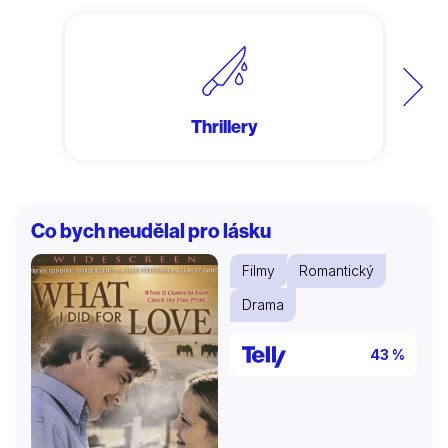
Další
Thrillery
Co bych neudělal pro lásku
Filmy
Romantický
Drama
43 %