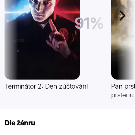
91%
Další
Terminátor 2: Den zúčtování
Pán prs
prstenu
Dle žánru