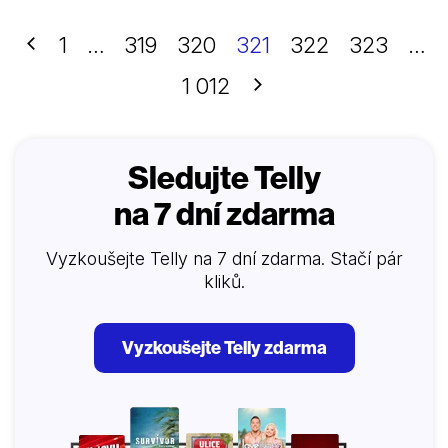
Předchozí
1
…
319
320
321
322
323
…
Další
1 012
Sledujte Telly
na 7 dní zdarma
Vyzkoušejte Telly na 7 dní zdarma. Stačí pár
kliků.
Vyzkoušejte Telly zdarma