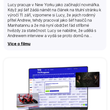
Lucy pracuje v New Yorku jako začínající novinářka.
Když její šéf žádá námět na článek na titulní stránku k
výročí 11. září, vzpomene si Lucy, že jejich rodinný
přítel Andrew, tehdy pracoval jako šéf hasičů na
Manhatannu a že má nyní obdržet řád stříbrné
hvězdy za statečnost. Lucy se nabídne, že udělá s
Andrewem interview a vydá se proto domů na
venkov. Potkává tu sympatického Nicolase,
Více o filmu
Andrewowa syna, do kterého se zamiluje.