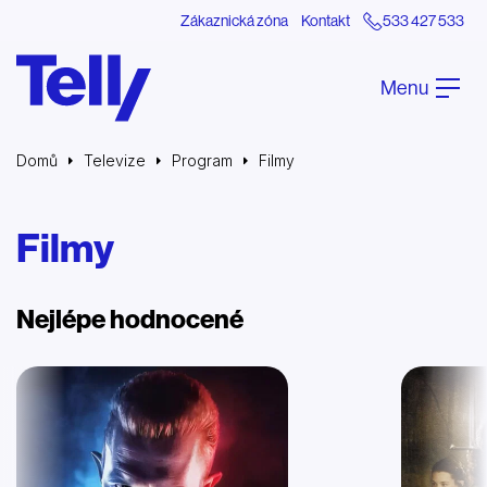
Zákaznická zóna
Kontakt
533 427 533
Menu
Domů
Televize
Program
Filmy
Filmy
Nejlépe hodnocené