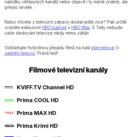
nabídky věhlasných kanálů nebo objevit i ty méně známé, ale
přesto skvělé.
Nebo chcete z televizní zábavy dostat ještě více? Pak určitě
oceníte exkluzivní
HBO balíček
s
HBO Max
. S Telly nebude
vaše sledování televize nikdy mimo záběr.
Odstartujte hvězdnou plejádu filmů na naší
internetové
či
satelitní televizi
. Právě teď!
Filmové televizní kanály
KVIFF.TV Channel HD
Prima COOL HD
Prima MAX HD
Prima Krimi HD