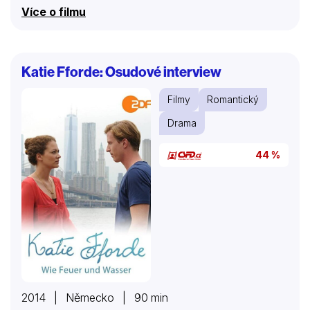
pamatuje a nepoznává. Otec zavolal Piotra a Martu,
Více o filmu
protože jejich matka zmizela. Členové rodiny, kteří se
poprvé po mnoha letech setkají, začnou společně
hledat. Fakta, která zjistí o své matce, je nutí znovu
definovat, jakou rodinou jsou.
Katie Fforde: Osudové interview
Filmy
Romantický
Drama
44 %
2014 | Německo | 90 min