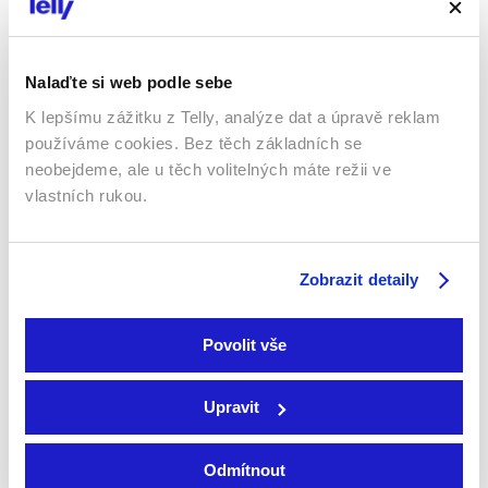
neúspěšném pokusu naučit zženštilého Alberta…
26 %
Nalaďte si web podle sebe
K lepšímu zážitku z Telly, analýze dat a úpravě reklam
používáme cookies. Bez těch základních se
neobejdeme, ale u těch volitelných máte režii ve
vlastních rukou.
2020 | USA | 89 min
Zobrazit detaily
Ruská princezna unikne časovým portálem před
nebezpečím a s pomocí nové kamarádky se z
Povolit vše
Ameriky osmdesátých let snaží zachránit svoji rodinu,
která zůstala v minulosti.
Upravit
Více o filmu
Odmítnout