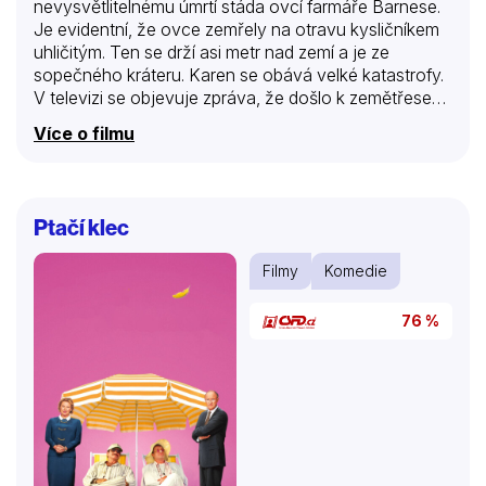
nevysvětlitelnému úmrtí stáda ovcí farmáře Barnese.
Je evidentní, že ovce zemřely na otravu kysličníkem
uhličitým. Ten se drží asi metr nad zemí a je ze
sopečného kráteru. Karen se obává velké katastrofy.
V televizi se objevuje zpráva, že došlo k zemětřesení
ve středním Pacifiku, podvodní exploze způsobila
Více o filmu
tsunami a na území celého státu nic nefunguje. Ačkoli
by se mohlo zdát, že Pleasant Creek je mimo
nebezpečí, není tomu tak. Asi 150 km odsud je
Yellowstone, kde se nachází obrovský vulkán. Pokud
Ptačí klec
vybuchne, jejich údolí ohrozí plynové kapsy, otřesy
půdy a hydrotermální exploze. Když vítr povane
Filmy
Komedie
směrem k nim, oblak popela otráví ovzduší i přehradu.
Nejlepší by bylo,…
76 %