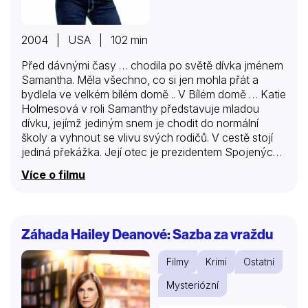
2004 | USA | 102 min
Před dávnými časy … chodila po světě dívka jménem
Samantha. Měla všechno, co si jen mohla přát a
bydlela ve velkém bílém domě .. V Bílém domě … Katie
Holmesová v roli Samanthy představuje mladou
dívku, jejímž jediným snem je chodit do normální
školy a vyhnout se vlivu svých rodičů. V cestě stojí
jediná překážka. Její otec je prezidentem Spojených
států amerických! Samanthu ale nemůže nic zastavit.
Více o filmu
Sledována tajnými službami a pod neustálým
dohledem médií potkává – a šíleně se zamilovává –
do sympatického vysokoškolského studenta …, který
ale žije dvojím životem.
Záhada Hailey Deanové: Sazba za vraždu
Filmy
Krimi
Ostatní
Mysteriózní