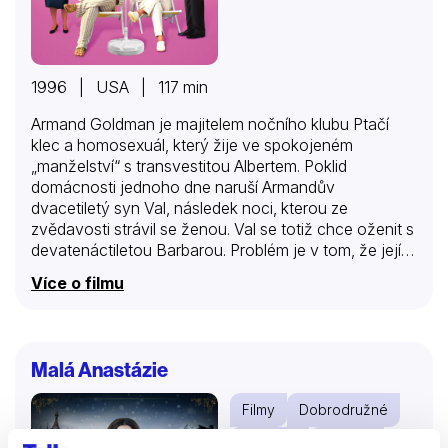
1996 | USA | 117 min
Armand Goldman je majitelem nočního klubu Ptačí
klec a homosexuál, který žije ve spokojeném
„manželství“ s transvestitou Albertem. Poklid
domácnosti jednoho dne naruší Armandův
dvacetiletý syn Val, následek noci, kterou ze
zvědavosti strávil se ženou. Val se totiž chce oženit s
devatenáctiletou Barbarou. Problém je v tom, že její
rodiče, zejména pak otec, republikánský senátor
Více o filmu
Keeley, je konzervativní puritán a navíc
spoluzakladatel a viceprezident výboru pro
dodržování morálky. A Barbara jim namluvila, že Valův
otec je řecký kulturní atašé. Val přemluví otce, aby při
Malá Anastázie
návštěvě Keeleyových vystupoval jako „normální“
muž. Armandovi, který Vala vychoval společně s
Filmy
Dobrodružné
Albertem, se to sice příliš nelíbí, co by však pro syna
neudělal. Upraví byt vyzdobený mužskými akty, a po
Rodinné
Fantasy