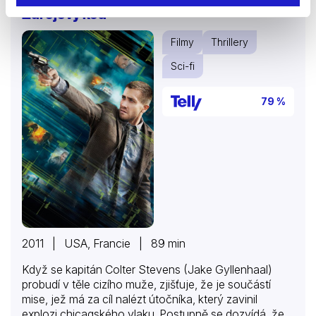
Zdrojový kód
Filmy
Thrillery
Sci-fi
79 %
2011 | USA, Francie | 89 min
Když se kapitán Colter Stevens (Jake Gyllenhaal)
probudí v těle cizího muže, zjišťuje, že je součástí
mise, jež má za cíl nalézt útočníka, který zavinil
explozi chicagského vlaku. Postupně se dozvídá, že