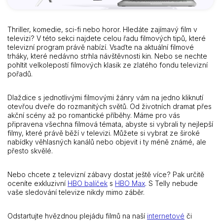
Thriller, komedie, sci-fi nebo horor. Hledáte zajímavý film v
televizi? V této sekci najdete celou řadu filmových tipů, které
televizní program právě nabízí. Vsaďte na aktuální filmové
trháky, které nedávno strhla návštěvnosti kin. Nebo se nechte
pohltit velkolepostí filmových klasik ze zlatého fondu televizní
pořadů.
Dlaždice s jednotlivými filmovými žánry vám na jedno kliknutí
otevřou dveře do rozmanitých světů. Od životních dramat přes
akční scény až po romantické příběhy. Máme pro vás
připravena všechna filmová témata, abyste si vybrali ty nejlepší
filmy, které právě běží v televizi. Můžete si vybrat ze široké
nabídky věhlasných kanálů nebo objevit i ty méně známé, ale
přesto skvělé.
Nebo chcete z televizní zábavy dostat ještě více? Pak určitě
oceníte exkluzivní
HBO balíček
s
HBO Max
. S Telly nebude
vaše sledování televize nikdy mimo záběr.
Odstartujte hvězdnou plejádu filmů na naší
internetové
či