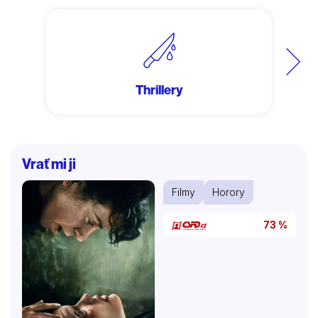
Další
Thrillery
Vrať mi ji
Filmy
Horory
73 %