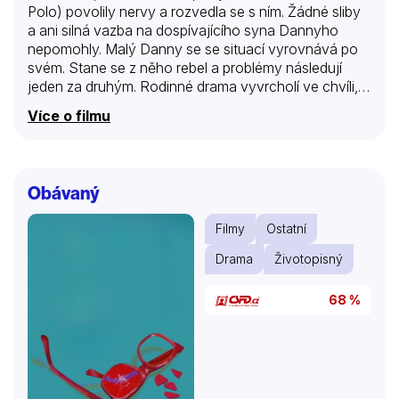
Polo) povolily nervy a rozvedla se s ním. Žádné sliby
a ani silná vazba na dospívajícího syna Dannyho
nepomohly. Malý Danny se se situací vyrovnává po
svém. Stane se z něho rebel a problémy následují
jeden za druhým. Rodinné drama vyvrcholí ve chvíli,
kdy se matka znovu vdá za záhadného fešáka Ricka
Více o filmu
(Vince Vaughn), který požaduje absolutní kontrolu
nad vším a nad každým v rodině. Danny zjistí, že jeho
otčím je ale pořádný hajzl a vrah… A ten nepotřebuje
svědka…
Obávaný
Filmy
Ostatní
Drama
Životopisný
68 %