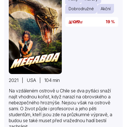
Dobrodružné
Akční
19 %
2021 | USA | 104 min
Na vzdáleném ostrově u Chile se dva pytláci snaží
najít vhodnou kořist, když narazí na obrovského a
nebezpečného hroznýše. Nejsou však na ostrově
sami. O život půjde i profesorovi a jeho pěti
studentům, kteří jsou zde na průzkumné výpravě, a
budou se také muset před vražednou hadí bestií
zachránit…