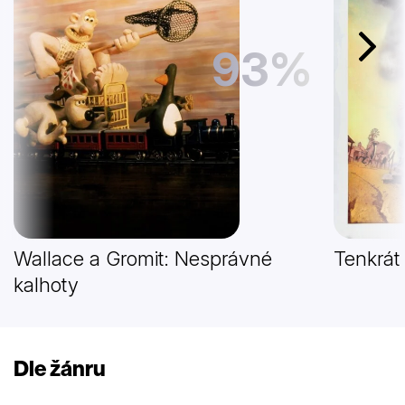
93%
Další
Wallace a Gromit: Nesprávné
Tenkrát
kalhoty
Dle žánru