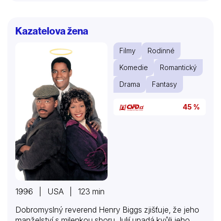
Kazatelova žena
Filmy
Rodinné
Komedie
Romantický
Drama
Fantasy
45 %
1996 | USA | 123 min
Dobromyslný reverend Henry Biggs zjišťuje, že jeho
manželství s milenkou sboru Julií upadá kvůli jeho