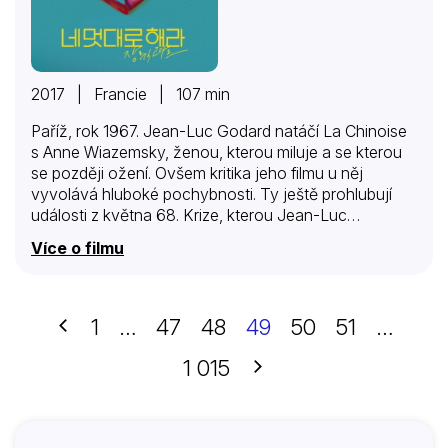
2017 | Francie | 107 min
Paříž, rok 1967. Jean-Luc Godard natáčí La Chinoise
s Anne Wiazemsky, ženou, kterou miluje a se kterou
se později ožení. Ovšem kritika jeho filmu u něj
vyvolává hluboké pochybnosti. Ty ještě prohlubují
události z května 68. Krize, kterou Jean-Luc…
Více o filmu
Předchozí
1
…
47
48
49
50
51
…
Další
1 015