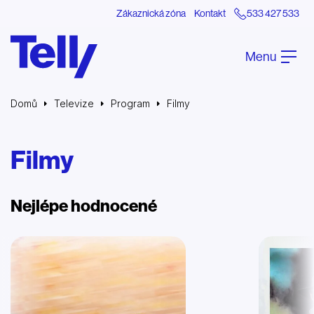
Zákaznická zóna
Kontakt
533 427 533
Menu
Domů
Televize
Program
Filmy
Filmy
Nejlépe hodnocené