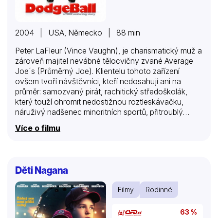
2004 | USA, Německo | 88 min
Peter LaFleur (Vince Vaughn), je charismatický muž a
zároveň majitel nevábné tělocvičny zvané Average
Joe´s (Průměrný Joe). Klientelu tohoto zařízení
ovšem tvoří návštěvníci, kteří nedosahují ani na
průměr: samozvaný pirát, rachitický středoškolák,
který touží ohromit nedostižnou roztleskávačku,
náruživý nadšenec minoritních sportů, přitroublý
mladík a nafoukaný všeuměl, který ve skutečnosti
Více o filmu
neumí vůbec nic. Peterova zanedbaná tělocvična
upoutá White Goodmana (Ben Stiller), vyznavače
silových sportů a do sebe zahleděného majitele
fitness centra Globo Gym. White chce převzít
Děti Nagana
Average Joe´s a Peterovo neexistující účetnictví mu
to velmi usnadní. Banka, která provádí převod
Filmy
Rodinné
tělocvičny ve prospěch Globo Gym, jmenuje právní
zástupkyni Kate Veatchovou (Christine Taylorová),
63 %
aby tento proces dokončila. Ale Peterův chlapecký