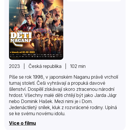
šarm vyhraje a Kate se přidá na jeho stranu a pokusí
se…
2023 | Česká republika | 102 min
Píše se rok 1998, v japonském Naganu právě vrcholí
turnaj století. Češi vyhrávají a propuká davové
šílenství. Dospělí získávají skoro ztracenou národní
hrdost. Všechny malé děti chtějí být jako Jarda Jágr
nebo Dominik Hašek. Mezi nimi je i Dom.
Jedenáctiletý snílek, kluk z rozvrácené rodiny. Upíná
se ke svému novému idolu.
Více o filmu