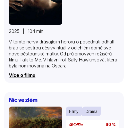
2025 | 104 min
V tomto nervy drásajícím hororu o posednutí odhalí
bratr se sestrou děsivý rituál v odlehlém domě své
nové pěstounské matky. Od průlomových režisérů
filmu Talk to Me. V hlavní roli Sally Hawkinsová, která
byla nominována na Oscara.
Více o filmu
Nic ve zlém
Filmy
Drama
60 %