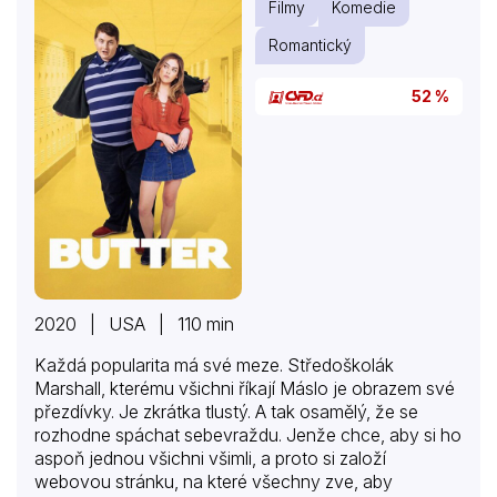
Filmy
Komedie
Romantický
52 %
2020 | USA | 110 min
Každá popularita má své meze. Středoškolák
Marshall, kterému všichni říkají Máslo je obrazem své
přezdívky. Je zkrátka tlustý. A tak osamělý, že se
rozhodne spáchat sebevraždu. Jenže chce, aby si ho
aspoň jednou všichni všimli, a proto si založí
webovou stránku, na které všechny zve, aby