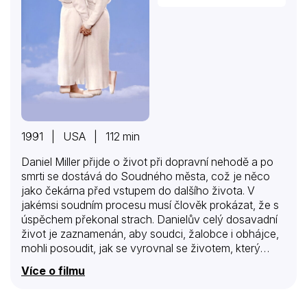
1991 | USA | 112 min
Daniel Miller přijde o život při dopravní nehodě a po
smrti se dostává do Soudného města, což je něco
jako čekárna před vstupem do dalšího života. V
jakémsi soudním procesu musí člověk prokázat, že s
úspěchem překonal strach. Danielův celý dosavadní
život je zaznamenán, aby soudci, žalobce i obhájce,
mohli posoudit, jak se vyrovnal se životem, který
právě ukončil. Pokud neprojde a něco se mu
Více o filmu
nepodařilo, pošlou jej zpátky, aby se znovu pokusil
udělat to správně…