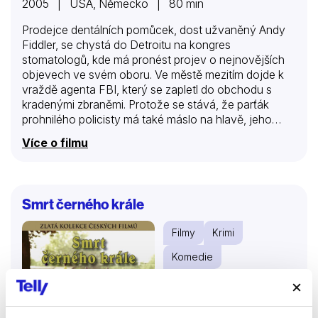
2005 | USA, Německo | 80 min
Prodejce dentálních pomůcek, dost užvaněný Andy
Fiddler, se chystá do Detroitu na kongres
stomatologů, kde má pronést projev o nejnovějších
objevech ve svém oboru. Ve městě mezitím dojde k
vraždě agenta FBI, který se zapletl do obchodu s
kradenými zbraněmi. Protože se stává, že parťák
prohnilého policisty má také máslo na hlavě, jeho
kolegu Derricka Vanna sledují agenti z vnitřního
Více o filmu
oddělení. Vann se rozhodne, že prokáže svou nevinu,
a pustí se na vlastní pěst do vyšetřování. Když se mu
do cesty připlete Andy, Vann s ním musí chtě nechtě
pokračovat v pátrání…
Smrt černého krále
Filmy
Krimi
Komedie
76 %