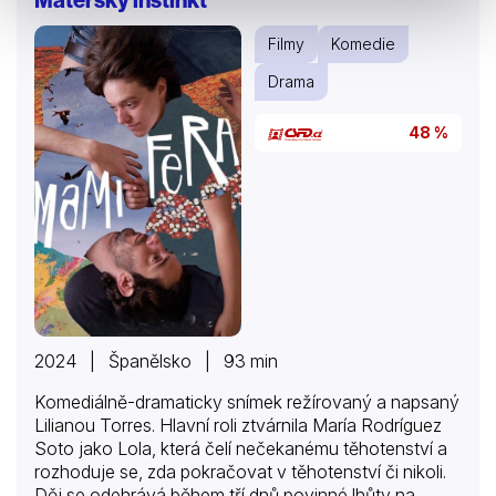
Filmy
Komedie
Drama
48 %
2024 | Španělsko | 93 min
Komediálně-dramaticky snímek režírovaný a napsaný
Lilianou Torres. Hlavní roli ztvárnila María Rodríguez
Soto jako Lola, která čelí nečekanému těhotenství a
rozhoduje se, zda pokračovat v těhotenství či nikoli.
Děj se odehrává během tří dnů povinné lhůty na