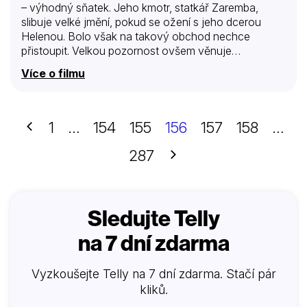
– výhodný sňatek. Jeho kmotr, statkář Zaremba,
slibuje velké jmění, pokud se ožení s jeho dcerou
Helenou. Bolo však na takový obchod nechce
přistoupit. Velkou pozornost ovšem věnuje
primabaleríně Wandě, kterou úspěšně přebral příteli
Více o filmu
Popielovi. Když se Helena dozví, že Popiel slíbil Bolovi
půjčit svoji hospodyni, která má pomoci zachránit
statky, přesvědčí ho, aby za ni vydával právě ji.
Předchozí
1
…
154
155
156
157
158
…
Další
287
Sledujte Telly
na 7 dní zdarma
Vyzkoušejte Telly na 7 dní zdarma. Stačí pár
kliků.