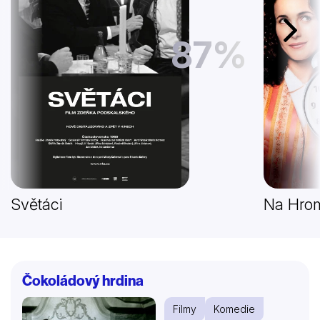
Další
87%
Světáci
Na Hrom
Čokoládový hrdina
Filmy
Komedie