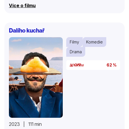
dobrý zámer sa nestretne s úplným pochopením,
Více o filmu
spôsobí veľa nejasností, dohadov, ktoré sa v závere
hry predsa vysvetlia.
Dalího kuchař
Filmy
Komedie
Drama
62 %
2023 | 111 min