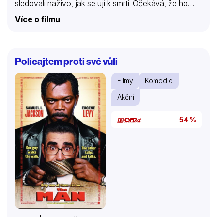
sledovali naživo, jak se ují k smrti. Očekává, že ho
budou litovat, případně urážet, možná zůstanou
Více o filmu
lhostejní. Jenže, stane se pravý opak: konečně je
populární! Jeho plán vzbudil poněkud morbidní zájem
a sympatie. Jenže sám neví, co udělá, když dosáhne
hranici svého plánu.
Policajtem proti své vůli
Filmy
Komedie
Akční
54 %