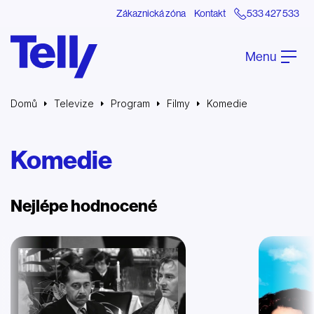
Zákaznická zóna
Kontakt
533 427 533
Menu
Domů
Televize
Program
Filmy
Komedie
Komedie
Nejlépe hodnocené