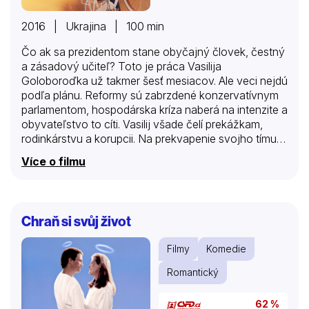
2016 | Ukrajina | 100 min
Čo ak sa prezidentom stane obyčajný človek, čestný
a zásadový učiteľ? Toto je práca Vasilija
Goloboroďka už takmer šesť mesiacov. Ale veci nejdú
podľa plánu. Reformy sú zabrzdené konzervatívnym
parlamentom, hospodárska kríza naberá na intenzite a
obyvateľstvo to cíti. Vasilij všade čelí prekážkam,
rodinkárstvu a korupcii. Na prekvapenie svojho tímu,
keďže zástupca Medzinárodného menového fondu
Více o filmu
práve pricestoval do Kyjeva, aby predložil konečnú
ponuku, sa Vasilij rozhodne sám prísť na to, čo sa dá
ešte robiť. Vydá sa preto na cestu naprieč Ukrajinou,
na ktorej stretáva skutočných obyvateľov svojej
Chraň si svůj život
krajiny.
Filmy
Komedie
Romantický
62 %