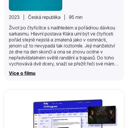
2023 | Česká republika | 95 min
Život po čtyřicítce s nadhledem a pořádnou dávkou
sarkasmu. Hlavní postava Klára umí být ve čtyřiceti
pořád stejně nejistá a zmatená jako v osmnácti,
jenom už to nevypadá tak roztomile. Její manželství
ze dne na den skončí a ona se znovu ocitne v
nepředvídatelném světě randění a trapasů. Do toho
vychovává dvě dcery, snaží se přežít řeči své mámy
a radit jí začne úžasná vztahová koučka.
Více o filmu