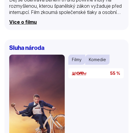
rozmyšlenou, kterou španělský zákon vyžaduje před
interrupcí. Film zkoumá společenské tlaky a osobní
dilemata spojená s rozhodnutím o mateřství.
Více o filmu
Sluha národa
Filmy
Komedie
55 %