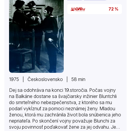
72 %
1975 | Československo | 58 min
Dej sa odohráva na konci 19.storočia. Počas vojny
na Balkáne dostane sa švajčiarsky inžinier Bluntchli
do smrteľného nebezpečenstva, z ktorého sa mu
podarí vykĺznuť za pomoci neznámej ženy. Mladou
ženou, ktorá mu zachránila život bola snúbenica jeho
nepriateľa. Po skončení vojny považuje Blunchi za
svoju povinnosť poďakovať žene za jej odvahu. Jeho