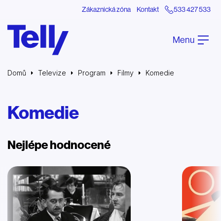
Zákaznická zóna
Kontakt
533 427 533
Menu
Domů
Televize
Program
Filmy
Komedie
Komedie
Nejlépe hodnocené