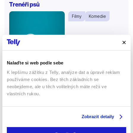
Trenéři psů
Filmy
Komedie
Nalaďte si web podle sebe
K lepšímu zážitku z Telly, analýze dat a úpravě reklam
používáme cookies. Bez těch základních se
neobejdeme, ale u těch volitelných máte režii ve
vlastních rukou.
2024 | 90 min
Pasquale, trenér psů, omylem otevře kurz pro děti
Zobrazit detaily
místo psů. Z chaosu se stává zábavná cesta plná
přátelství, respektu a nečekaných lekcí.