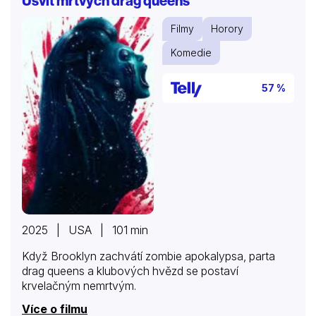
Úsvit mrtvých drag queens
Filmy
Horory
Komedie
57 %
2025 | USA | 101 min
Když Brooklyn zachvátí zombie apokalypsa, parta
drag queens a klubových hvězd se postaví
krvelačným nemrtvým.
Více o filmu