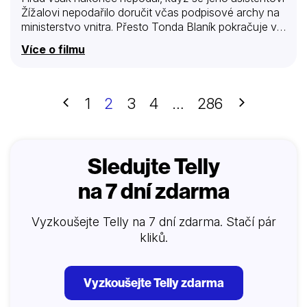
Žížalovi nepodařilo doručit včas podpisové archy na
ministerstvo vnitra. Přesto Tonda Blaník pokračuje ve
snaze zachránit českou zemi a ukázat jejím
Více o filmu
obyvatelům, jak se mít líp. Celovečerní film navazuje
na úspěšný seriál Kancelář Blaník.
Předchozí
Další
1
2
3
4
…
286
Sledujte Telly
na 7 dní zdarma
Vyzkoušejte Telly na 7 dní zdarma. Stačí pár
kliků.
Vyzkoušejte Telly zdarma