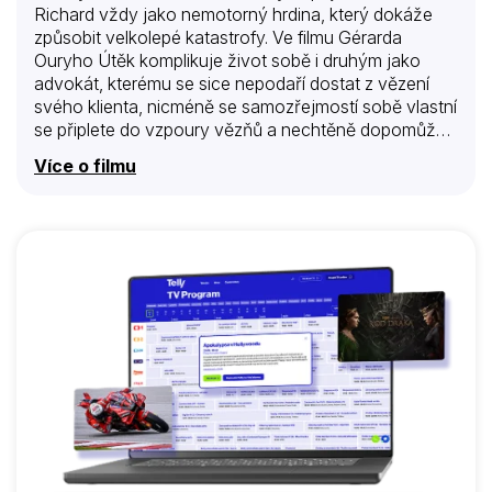
Richard vždy jako nemotorný hrdina, který dokáže
způsobit velkolepé katastrofy. Ve filmu Gérarda
Ouryho Útěk komplikuje život sobě i druhým jako
advokát, kterému se sice nepodaří dostat z vězení
svého klienta, nicméně se samozřejmostí sobě vlastní
se připlete do vzpoury vězňů a nechtěně dopomůže
svému gangstříkovi k útěku. Tisk i policie ho označí za
Více o filmu
komplice a Richard, coby advokát Duroc, prchá přes
celou Francii. Je okouzlující a ve své bezbrannosti
občas i „trochu“ nebezpečný.