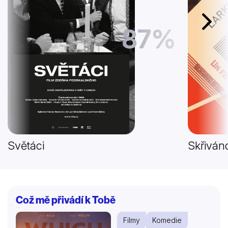
Další
87%
Světáci
Skřivánc
Což mě přivádí k Tobě
Filmy
Komedie