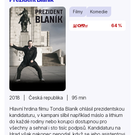
Filmy
Komedie
64 %
2018 | Česká republika | 95 min
Hlavní hrdina filmu Tonda Blaník ohlásil prezidentskou
kandidaturu, v kampani slíbil například máslo a lithium
do každé rodiny nebo korupci dostupnou pro
všechny a sehnal i sto tisíc podpisů. Kandidaturu na
Hrad však nakonec nepodal, když se jeho asistentovi