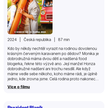
2024 | Česká republika | 87 min
Kdo by někdy nechtěl vyrazit na rodinou dovolenou
krásným červeným karavanem po dědovi? Monika je
dobrodružná máma dvou dětí a nadšená food
blogerka, řekne této výzvě ano. Její manžel Honza
dobrodružné nadšení ani trochu nesdílí. Ale když
máme vedle sebe někoho, koho máme rádi, je úplně
jedno, kde zrovna jsme. Celá rodina proto nakonec
vyrazí na letní dovolenou k moři obytňákem. A přesto,
Více o filmu
že je Jadran doslova na dosah, cesta se může
pořádně protáhnout.
Prezident Blaník