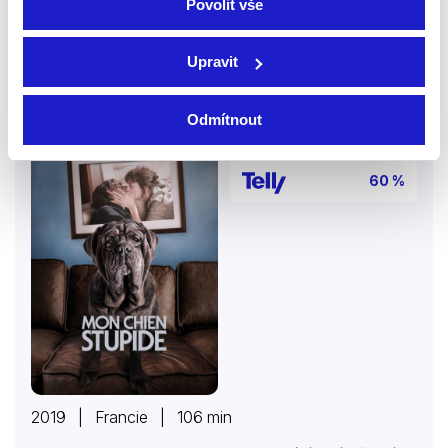
Více o filmu
Povolit vše
Upravit
Môj pes hlupák
Odmítnout
Filmy
Komedie
60 %
2019 | Francie | 106 min