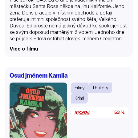
městečku Santa Rosa někde na jihu Kalifornie. Jeho
žena Doris pracuje v místním obchodě a potají
preferuje intimní společnost svého šéfa, Velkého
Davea. Ed prostě nemá jediný důvod ke spokojenosti
se svým doposud marněným životem. Jednoho dne
se přijde k Edovi ostříhat člověk jménem Creighton
Tolliver. Svěří Edovi svůj tajný sen – založit velkou síť
Více o filmu
chemických prádelen. Bez počátečního kapitálu deset
tisíc dolarů je to ale stále jen sen.
Osud jménem Kamila
Filmy
Thrillery
Krimi
53 %