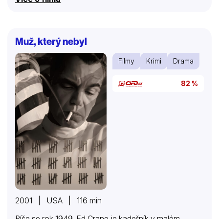
Muž, který nebyl
Filmy
Krimi
Drama
82 %
2001 | USA | 116 min
Píše se rok 1949. Ed Crane je kadeřník v malém