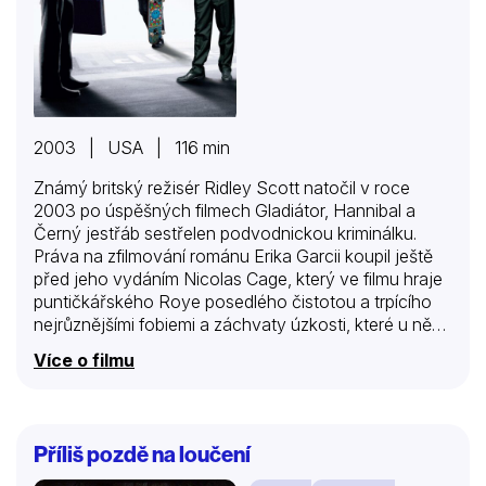
2003 | USA | 116 min
Známý britský režisér Ridley Scott natočil v roce
2003 po úspěšných filmech Gladiátor, Hannibal a
Černý jestřáb sestřelen podvodnickou kriminálku.
Práva na zfilmování románu Erika Garcii koupil ještě
před jeho vydáním Nicolas Cage, který ve filmu hraje
puntičkářského Roye posedlého čistotou a trpícího
nejrůznějšími fobiemi a záchvaty úzkosti, které u něho
propukají v naprosto nevhodných okamžicích.
Více o filmu
Čtyřicátník Roy se už léta živí různými podvody a
podfuky. V bance má uženo dost peněz na
spokojený život. Jenže je příliš osamělý a trpí různými
tiky a neurózami. Novou krev do žil mu vlije nečekané
Příliš pozdě na loučení
setkání se čtrnáctiletou dcerou Angelou, o jejíž
existenci neměl dosud tušení. Kvůli ní se pustí s