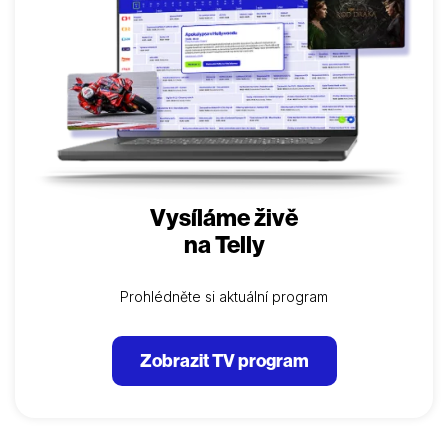
(Zdeněk Ornest) a otrlou barmankou (Marie
Drahokoupilová) – se prolíná s psychologickou
sondou. Vypráví o vztahu cynického desperáta k
jeho ustarané matce a důvěřivým bratrům…
Vysíláme živě
na Telly
Prohlédněte si aktuální program
Zobrazit TV program