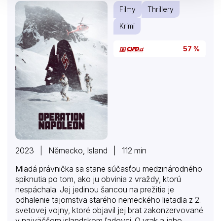
Filmy
Thrillery
Krimi
57 %
2023 | Německo, Island | 112 min
Mladá právnička sa stane súčasťou medzinárodného
spiknutia po tom, ako ju obvinia z vraždy, ktorú
nespáchala. Jej jedinou šancou na prežitie je
odhalenie tajomstva starého nemeckého lietadla z 2.
svetovej vojny, ktoré objavil jej brat zakonzervované
v najväčšom islandskom ľadovci. O vrak a jeho