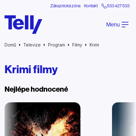
Zákaznická zóna
Kontakt
533 427 533
Menu
Domů
Televize
Program
Filmy
Krimi
Krimi filmy
Nejlépe hodnocené