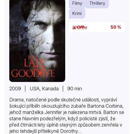
Filmy
Thrillery
parťákem Frankem do velkolepého podrazu na
bohatého podnikatele Frechetta. Jenže všechno
Krimi
dopadne…
50 %
2009 | USA, Kanada | 90 min
Drama, natočené podle skutečné události, vypráví
šokující příběh okouzlujícího zubaře Bartona Corbina,
jehož manželka Jennifer je nalezena mrtvá. Barton se
stane hlavním podezřelým, když policisté zjistí, že
před čtrnácti lety úplně stejným způsobem zemřela v
jeho tehdejší přítelkyně Dorothy…