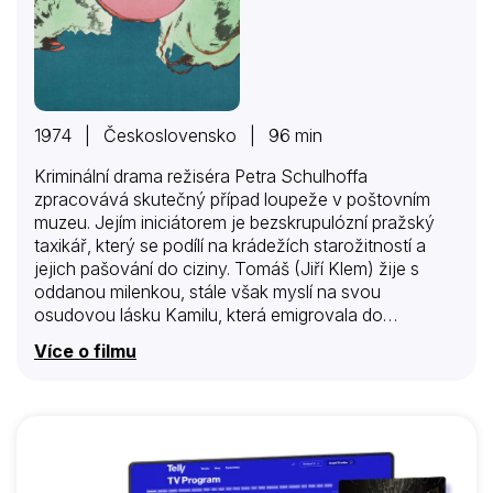
1974 | Československo | 96 min
Kriminální drama režiséra Petra Schulhoffa
zpracovává skutečný případ loupeže v poštovním
muzeu. Jejím iniciátorem je bezskrupulózní pražský
taxikář, který se podílí na krádežích starožitností a
jejich pašování do ciziny. Tomáš (Jiří Klem) žije s
oddanou milenkou, stále však myslí na svou
osudovou lásku Kamilu, která emigrovala do
Švýcarska. Právě kvůli ní naplánuje loupež vzácné
Více o filmu
známky, k níž přemluví své naivní bratry. Zdánlivě
jednoduchá krádež se nepodaří a málem skončí smrtí
nevinného člověka. Selže i plánovaný útěk přes
hranice, v němž hraje klíčovou roli uhlazený
švýcarský obchodník… Průhled do dobového
podsvětí – zosobněného mafiánským starožitníkem