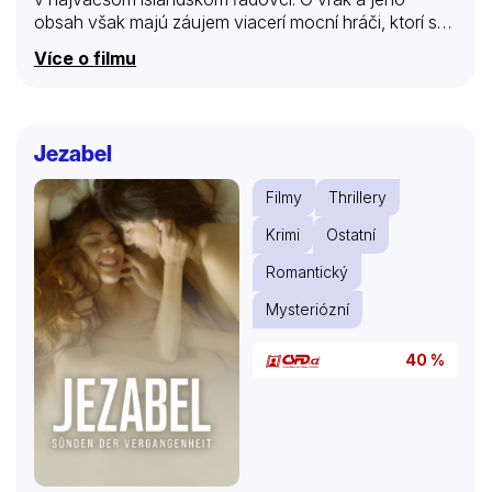
obsah však majú záujem viacerí mocní hráči, ktorí sa
nezastavia pred ničím… Mrazivý krimithriller bol
Více o filmu
nakrútený podľa bestselleru islandského spisovateľa
Arnaldura Indriðasona.
Jezabel
Filmy
Thrillery
Krimi
Ostatní
Romantický
Mysteriózní
40 %