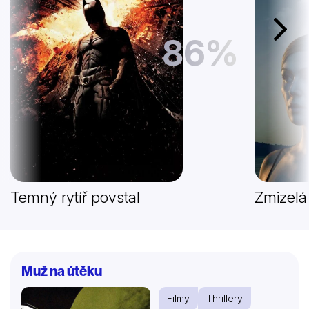
Další
86%
Temný rytíř povstal
Zmizelá
Muž na útěku
Filmy
Thrillery