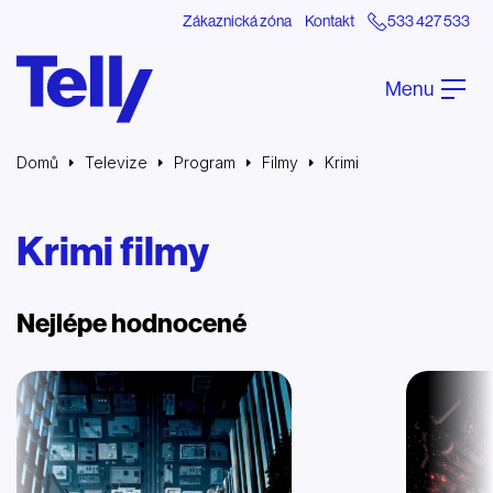
Zákaznická zóna
Kontakt
533 427 533
Menu
Domů
Televize
Program
Filmy
Krimi
Krimi filmy
Nejlépe hodnocené