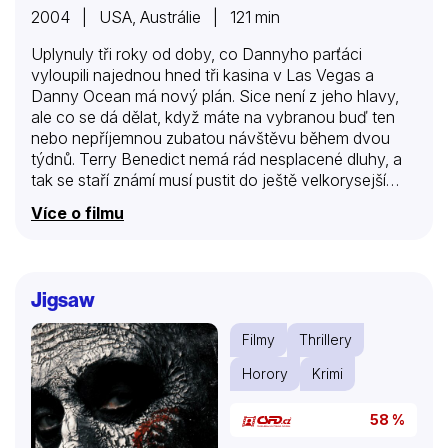
2004 | USA, Austrálie | 121 min
Uplynuly tři roky od doby, co Dannyho parťáci
vyloupili najednou hned tři kasina v Las Vegas a
Danny Ocean má nový plán. Sice není z jeho hlavy,
ale co se dá dělat, když máte na vybranou buď ten
nebo nepříjemnou zubatou návštěvu během dvou
týdnů. Terry Benedict nemá rád nesplacené dluhy, a
tak se staří známí musí pustit do ještě velkorysejší
akce, než byla ta první. A aby to neměli tak
Více o filmu
jednoduché, půjde po nich i Europol, který má o
záměrech Dannyho a spol. až podezřele mnoho
informací…
Jigsaw
Filmy
Thrillery
Horory
Krimi
58 %