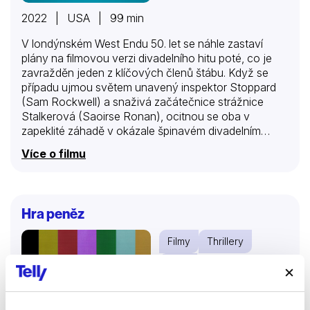
2022 | USA | 99 min
V londýnském West Endu 50. let se náhle zastaví
plány na filmovou verzi divadelního hitu poté, co je
zavražděn jeden z klíčových členů štábu. Když se
případu ujmou světem unavený inspektor Stoppard
(Sam Rockwell) a snaživá začátečnice strážnice
Stalkerová (Saoirse Ronan), ocitnou se oba v
zapeklité záhadě v okázale špinavém divadelním
podsvětí a vyšetřují záhadnou smrt na vlastní
Více o filmu
nebezpečí.
Hra peněz
Filmy
Thrillery
Krimi
66 %