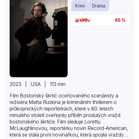
Krimi
Drama
65 %
2023 | USA | 113 min
Film Bostonský škrtič oceňovaného scenáristy a
režiséra Matta Ruskina je kriminálním thrillerem o
průkopnických reportérkách, které v 60. letech
minulého století zveřejnily příběh proslulých vražd
bostonského škrtiče. Film sleduje Lorettu
McLaughlinovou, reportérku novin Record-American,
která se stala první novinářkou, která spojila vraždy