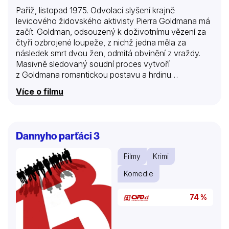
Paříž, listopad 1975. Odvolací slyšení krajně
levicového židovského aktivisty Pierra Goldmana má
začít. Goldman, odsouzený k doživotnímu vězení za
čtyři ozbrojené loupeže, z nichž jedna měla za
následek smrt dvou žen, odmítá obvinění z vraždy.
Masivně sledovaný soudní proces vytvoří
z Goldmana romantickou postavu a hrdinu
intelektuální levice, i když vztah s jeho mladým
Více o filmu
právníkem Georgesem Kiejmanem skřípe. Věčný
provokatér hlásající své ideály, nepolapitelný
a rtuťovitý Goldman uvrhne svůj vlastní proces do
chaosu a riskuje rozsudek smrti. Případ Goldman
Dannyho parťáci 3
vykresluje psychopatologický portrét militantního
revolucionáře, ale také společnosti zmítané vzorci
Filmy
Krimi
rasismu a nespravedlnosti, které jsou vysoce
nakažlivé i dnes.
Komedie
74 %