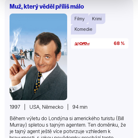
konspirace, ukrývající se na pozadí současných
Muž, který věděl příliš málo
frenetických a vysoce technizovaných globálních
obchodních trhů.
Filmy
Krimi
Komedie
68 %
1997 | USA, Německo | 94 min
Během výletu do Londýna si amerického turistu (Bill
Murray) spletou s tajným agentem. Ten doměnku, že
je tajný agent ještě více potvrzuje vzhledem k
bravurnosti, s jakou nevědomky prochází tento