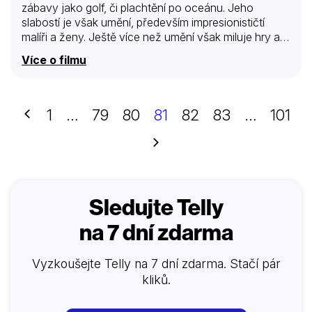
zábavy jako golf, či plachtění po oceánu. Jeho
slabostí je však umění, především impresionističtí
malíři a ženy. Ještě více než umění však miluje hry a
proto, když se na scéně objeví půvabná a
Více o filmu
chladnokrevně cílevědomá vyšetřovatelka pojišťovny
Catherine Banningová, která podezřívá Crowna z
krádeže Monetova obrazu z Newyorského muzea,
Crown zvětří šanci a tato krasavice se konečně stává
Předchozí
1
…
79
80
81
82
83
…
101
solidním soupeřem jeho intelektu. A tak oba hrdinové
začnou hrát hru a prohrává ten, který poruší její
Další
pravidla…
Sledujte Telly
na 7 dní zdarma
Vyzkoušejte Telly na 7 dní zdarma. Stačí pár
kliků.