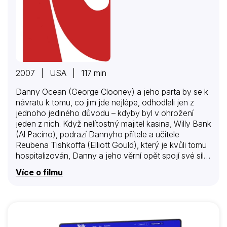
2007 | USA | 117 min
Danny Ocean (George Clooney) a jeho parta by se k
návratu k tomu, co jim jde nejlépe, odhodlali jen z
jednoho jediného důvodu – kdyby byl v ohrožení
jeden z nich. Když nelítostný majitel kasina, Willy Bank
(Al Pacino), podrazí Dannyho přítele a učitele
Reubena Tishkoffa (Elliott Gould), který je kvůli tomu
hospitalizován, Danny a jeho věrní opět spojí své síly
s cílem vyprázdnit Bankovy sejfy.
Více o filmu