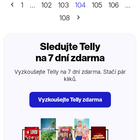
platit, když pan Hugo za hejkání nemá žádnou mzdu
Předchozí
1
…
102
103
104
105
106
…
a paní Patricie míchá pouze lektvary, po nichž se
může člověk proměnit ve zvíře či filmovou divu ale
Další
108
peníze nevyčaruje? Nedá…
Sledujte Telly
na 7 dní zdarma
Vyzkoušejte Telly na 7 dní zdarma. Stačí pár
kliků.
Vyzkoušejte Telly zdarma