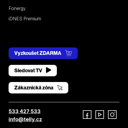
Fonergy
iDNES Premium
Vyzkoušet ZDARMA
Sledovat TV
Zákaznická zóna
533 427 533
info@telly.cz
Facebook
YouTube
Instagram