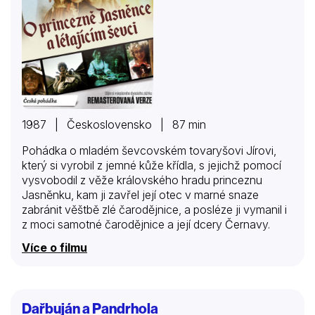
1987 | Československo | 87 min
Pohádka o mladém ševcovském tovaryšovi Jírovi,
který si vyrobil z jemné kůže křídla, s jejichž pomocí
vysvobodil z věže královského hradu princeznu
Jasněnku, kam ji zavřel její otec v marné snaze
zabránit věštbě zlé čarodějnice, a posléze ji vymanil i
z moci samotné čarodějnice a její dcery Černavy.
Více o filmu
Dařbuján a Pandrhola