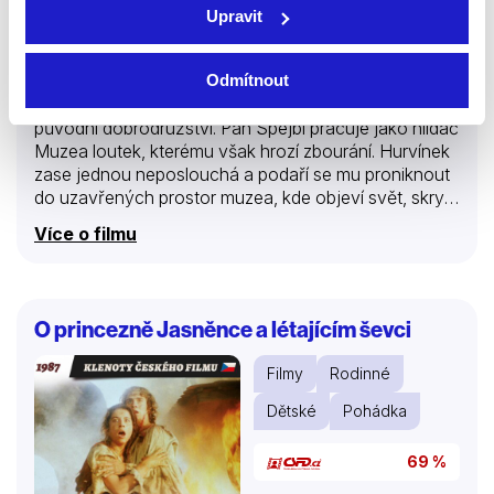
Upravit
2017 | Česko | 85 min
Legendární hrdinové, které dobře znáte, přicházejí v
Odmítnout
animované komedii pro celou rodinu. Filmový příběh
Hurvínek a kouzelné muzeum nabízí zcela nové,
původní dobrodružství. Pan Spejbl pracuje jako hlídač
Muzea loutek, kterému však hrozí zbourání. Hurvínek
zase jednou neposlouchá a podaří se mu proniknout
do uzavřených prostor muzea, kde objeví svět, skrytý
před zraky návštěvníků. A právě v podzemí je ukryto
Více o filmu
nejen tajemství kouzelného muzea, ale i klíč k jeho
záchraně. Hurvínka čeká největší dobrodružství v
životě, při němž musí prokázat chytrost, šikovnost,
odvahu a smysl pro přátelství, aby zachránil ´taťuldu´,
O princezně Jasněnce a létajícím ševci
ale i kouzelné muzeum a celé město z nadvlády
zločinného Pána loutek.
Filmy
Rodinné
Dětské
Pohádka
69 %