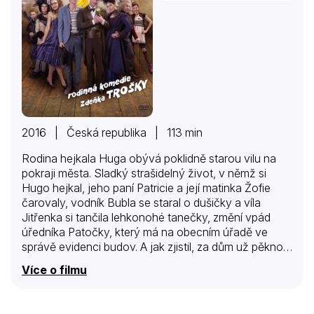
2016 | Česká republika | 113 min
Rodina hejkala Huga obývá poklidně starou vilu na
pokraji města. Sladký strašidelný život, v němž si
Hugo hejkal, jeho paní Patricie a její matinka Žofie
čarovaly, vodník Bubla se staral o dušičky a víla
Jitřenka si tančila lehkonohé tanečky, změní vpád
úředníka Patočky, který má na obecním úřadě ve
správě evidenci budov. A jak zjistil, za dům už pěknou
řádku let nikdo neplatí nájem a nikdo v něm ani
Více o filmu
oficiálně nechce bydlet, především proto, že tu straší.
Přesto tu žije jakási šílená rodinka. Verdikt je
nemilosrdný: zaplatit nebo se vystěhovat! Čím však