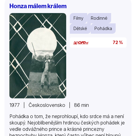
vyznačuje dynamickým poskládáním záběrů do jakési
Honza málem králem
drobné apokalypsy, avšak ústřední milenecká dvojice
(Michaela Kuklová, Miroslav Šimůnek) nemá co hrát,
Filmy
Rodinné
pokud nepočítáme ustavičné Honzovo utíkání a
dívčiny dojemné pohledy či nářky. Bezdůvodné je
Dětské
Pohádka
užití jihočeského nářečí (s tvary jako „nemuším“,…
72 %
1977 | Československo | 86 min
Pohádka o tom, že neprohloupí, kdo srdce má a není
skoupý. Nejoblíbenějším hrdinou českých pohádek je
vedle odvážného prince a krásné princezny
bezpochyby Honza, který často vůbec není hloupý,