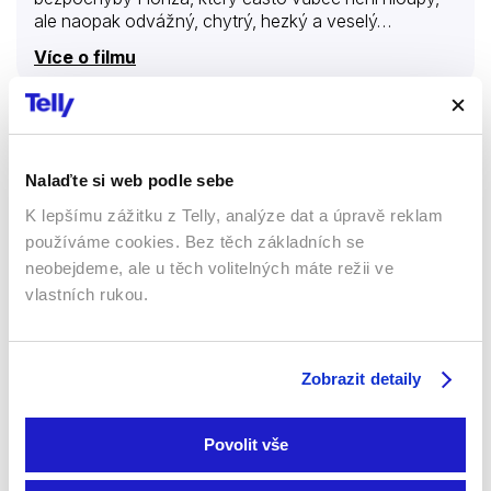
ale naopak odvážný, chytrý, hezký a veselý…
Více o filmu
Hurvínek a kouzelné muzeum
Nalaďte si web podle sebe
Filmy
Dobrodružné
K lepšímu zážitku z Telly, analýze dat a úpravě reklam
Rodinné
Komedie
používáme cookies. Bez těch základních se
neobejdeme, ale u těch volitelných máte režii ve
Animované
vlastních rukou.
44 %
Zobrazit detaily
Povolit vše