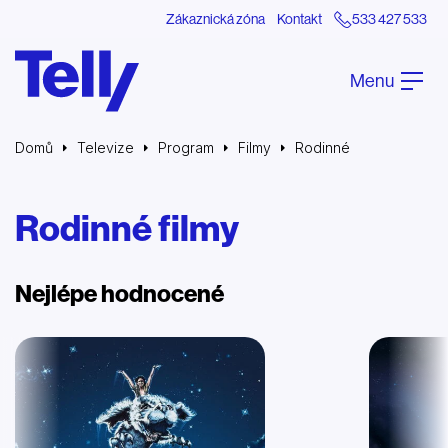
Zákaznická zóna
Kontakt
533 427 533
Menu
Domů
Televize
Program
Filmy
Rodinné
Rodinné filmy
Nejlépe hodnocené