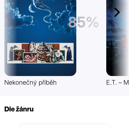
Další
85%
Nekonečný příběh
E.T. – 
Dle žánru