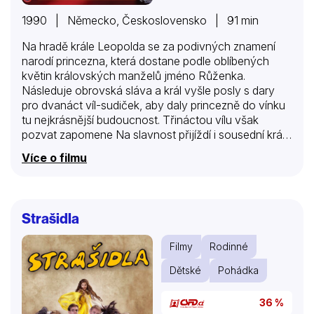
1990 | Německo, Československo | 91 min
Na hradě krále Leopolda se za podivných znamení
narodí princezna, která dostane podle oblíbených
květin královských manželů jméno Růženka.
Následuje obrovská sláva a král vyšle posly s dary
pro dvanáct víl-sudiček, aby daly princezně do vínku
tu nejkrásnější budoucnost. Třináctou vílu však
pozvat zapomene Na slavnost přijíždí i sousední král
Filip s princem Viliamem, kterého chce s právě
Více o filmu
narozenou princeznou zasnoubit. Víly přisuzují
princezně nejlepší vlastnosti, ta dvanáctá přináší
růžové poupě jako symbol lásky, v tom okamžiku se
však objevuje nepozvaná sudička s temnou věštbou:
Strašidla
Růženka se za prince Viliama neprovdá, protože se v
patnácti letech píchne o vřeteno do prstu a umře.
Filmy
Rodinné
Dvanáctá víla už může kletbu pouze zmírnit dívka
nezemře, ale usne na sto let. Král dá zničit…
Dětské
Pohádka
36 %