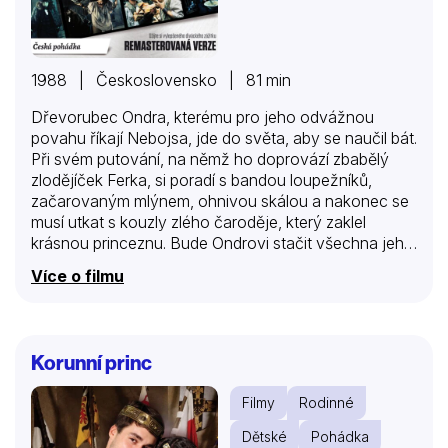
1988 | Československo | 81 min
Dřevorubec Ondra, kterému pro jeho odvážnou
povahu říkají Nebojsa, jde do světa, aby se naučil bát.
Při svém putování, na němž ho doprovází zbabělý
zlodějíček Ferka, si poradí s bandou loupežníků,
začarovaným mlýnem, ohnivou skálou a nakonec se
musí utkat s kouzly zlého čaroděje, který zaklel
krásnou princeznu. Bude Ondrovi stačit všechna jeho
odvaha a důvtip k osvobození princezny?
Více o filmu
Korunní princ
Filmy
Rodinné
Dětské
Pohádka