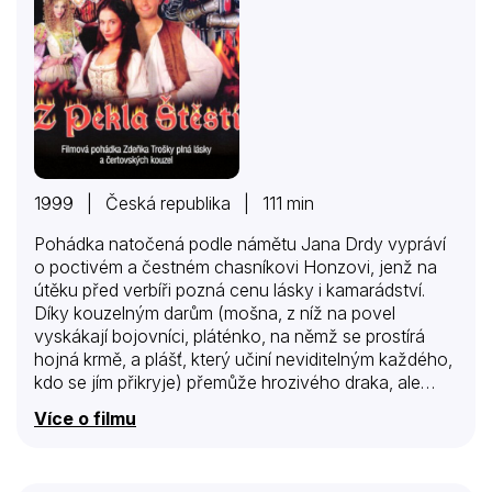
1999 | Česká republika | 111 min
Pohádka natočená podle námětu Jana Drdy vypráví
o poctivém a čestném chasníkovi Honzovi, jenž na
útěku před verbíři pozná cenu lásky i kamarádství.
Díky kouzelným darům (mošna, z níž na povel
vyskákají bojovníci, pláténko, na němž se prostírá
hojná krmě, a plášť, který učiní neviditelným každého,
kdo se jím přikryje) přemůže hrozivého draka, ale
namísto odměny se setká jen s intrikami panovníka a
Více o filmu
jeho rozmazlené dcery. Režisér Zdeněk Troška zahájil
vyprávění impozantně: hned úvodní sekvence
zápalného blesku a splašeného spřežení se