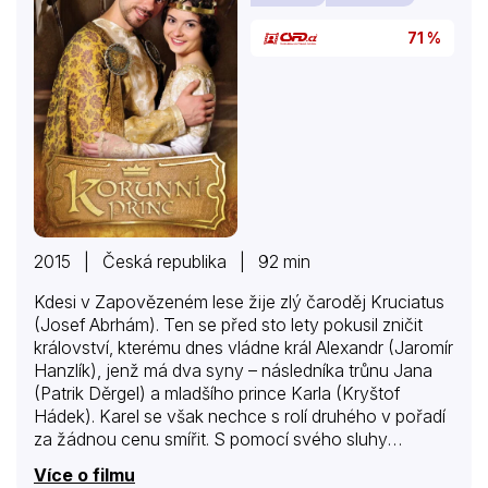
71 %
2015 | Česká republika | 92 min
Kdesi v Zapovězeném lese žije zlý čaroděj Kruciatus
(Josef Abrhám). Ten se před sto lety pokusil zničit
království, kterému dnes vládne král Alexandr (Jaromír
Hanzlík), jenž má dva syny – následníka trůnu Jana
(Patrik Děrgel) a mladšího prince Karla (Kryštof
Hádek). Karel se však nechce s rolí druhého v pořadí
za žádnou cenu smířit. S pomocí svého sluhy
Pakosty (Pavel Kříž) se na hradě vloupá do zakázané
Více o filmu
komnaty, získá kouzelné rekvizity, které tu po zlém