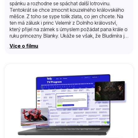
spánku a rozhodne se spáchat další lotrovinu.
Tentokrát se chce zmocnit kouzelného královského
měšce. Z toho se sype tolik zlata, co jen chcete. Na
ten má zálusk i princ Velemír z Dolního království,
který přijel na zámek s úmyslem požádat pana krále o
ruku princezny Blanky. Ukáže se však, že Bludimíra je
přece jen rychlejší a když princ zjistí, že je měšec fuč,
Více o filmu
ztratí o Blanku zájem. Nešťastný pan král proto
vyhlásí, že ten, kdo měšec najde, získá i ruku jeho
spanilé dcery. Je však jasné, že než se bude moci na
zámku začít chystat svatba, stane se moc a moc
věcí…. Koprodukční filmovou pohádku natočil v roce
1996 režsér Václav Vorlíček. Kouzelné…