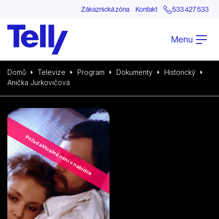
Zákaznická zóna
Kontakt
533 427 533
Menu
Domů
Televize
Program
Dokumenty
Historický
Anička Jurkovičová
Pořad aktuálně není v nabídce