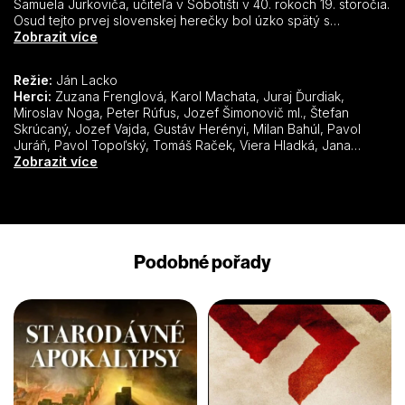
Samuela Jurkoviča, učiteľa v Sobotišti v 40. rokoch 19. storočia.
Osud tejto prvej slovenskej herečky bol úzko spätý s
najvýznamnejšími členmi štúrovskej družiny, ktorí neskôr tak
Zobrazit více
významne zasiahli do slovenských dejín.
Režie:
Ján Lacko
Herci:
Zuzana Frenglová, Karol Machata, Juraj Ďurdiak,
Miroslav Noga, Peter Rúfus, Jozef Šimonovič ml., Štefan
Skrúcaný, Jozef Vajda, Gustáv Herényi, Milan Bahúl, Pavol
Juráň, Pavol Topoľský, Tomáš Raček, Viera Hladká, Jana
Nagyová, Oľga Vronská, Ladislav Kočan, Ondrej Malachovský,
Zobrazit více
Mikuláš Huba, Rudolf Velický, Ivan Letko, Jaroslav Rozsíval,
Marián Gallo, Štefan Tkáč, Ján Géc, Samuel Adamčík, Ján
Klimo, Juraj Sarvaš, Michal Suchánek, Darina Chmúrová, Ivan
Palúch, Magda Paveleková, Vladimír Kostovič, Jozef Cút,
Terézia Hurbanová-Kronerová, Jana Oľhová, Dobrota
Podobné pořady
Nováková, Hana Slivková, Ladislav Fecko, Norina Bobrovská,
Maja Velšicová, Milan Brucháč, Lotár Radványi, Jozef Mifkovič