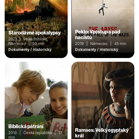
Peklo: Vzestup a pád
Starodávné apokalypsy
nacistů
2021 | Velká Británie,
Německo | 50 min
2019 | Německo | 45 min
Dokumenty / Historický
Dokumenty / Historický
Biblická pátrání
Ramses: Velký egyptský
2013 | Česká republika | 17
král
min