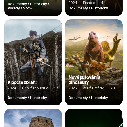
2024 | Francie | 41 min
Dokumenty / Historický /
Pořady / Show
Dokumenty / Historický
Nová putování s
K poctě zbraň!
dinosaury
2024 | Česká republika | 27
2025 | Velká Británie | 48
min
min
Dokumenty / Historický
Dokumenty / Historický