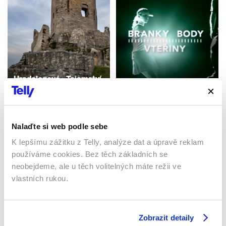
Hradologové – Tajemství
hradů Maďarsko
BBV po 25 letech
2022 | Maďarsko | 24 min
Česká republika | 16 min
Dokumenty / Historický
Dokumenty / Historický
Nalaďte si web podle sebe
K lepšímu zážitku z Telly, analýze dat a úpravě reklam
používáme cookies. Bez těch základních se
Sledujte kdekoliv až na 6 zařízeních
neobejdeme, ale u těch volitelných máte režii ve
vlastních rukou.
Sledovat internetovou televizi jde odkudkoliv
po celé EU, a to až na 6 zařízeních.
Zobrazit detaily