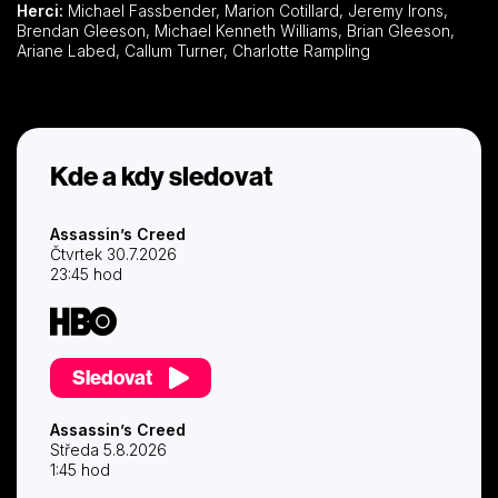
Herci:
Michael Fassbender, Marion Cotillard, Jeremy Irons,
Brendan Gleeson, Michael Kenneth Williams, Brian Gleeson,
Ariane Labed, Callum Turner, Charlotte Rampling
Kde a kdy sledovat
Assassin’s Creed
Čtvrtek 30.7.2026
23:45 hod
Sledovat
Assassin’s Creed
Středa 5.8.2026
1:45 hod