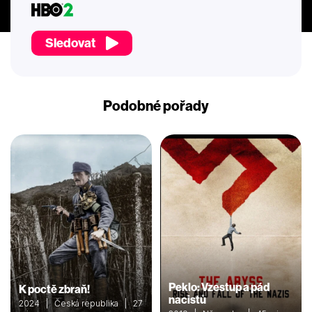
Sledovat
Podobné pořady
Peklo: Vzestup a pád
K poctě zbraň!
nacistů
2024 | Česká republika | 27