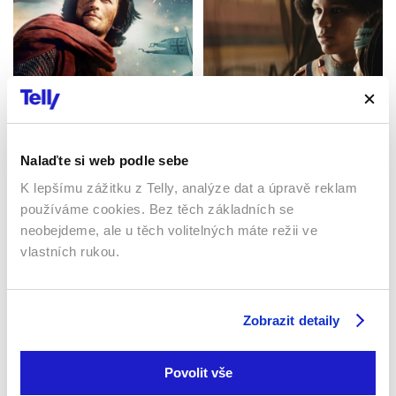
Ramses: Velký egyptský
Království nebeské
král
2005 | Velká Británie, USA,
Nalaďte si web podle sebe
Německo | 144 min
2024 | Francie | 41 min
Dokumenty / Historický
Dokumenty / Historický
K lepšímu zážitku z Telly, analýze dat a úpravě reklam
používáme cookies. Bez těch základních se
neobejdeme, ale u těch volitelných máte režii ve
vlastních rukou.
Zobrazit detaily
Povolit vše