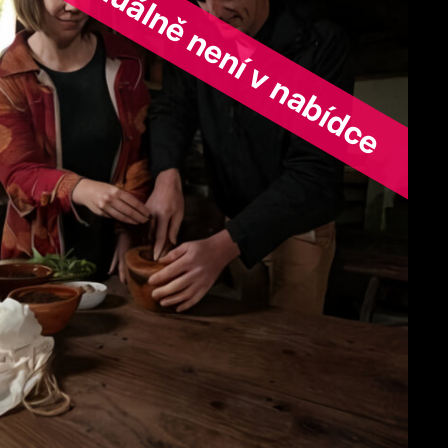
ořad aktuálně není v nabídce