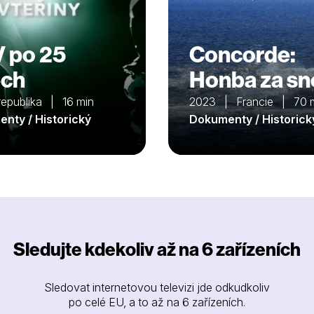
 po 25
Concorde:
ech
Honba za s
republika | 16 min
2023 | Francie | 70 
nty / Historický
Dokumenty / Historick
Sledujte kdekoliv až na 6 zařízeních
Sledovat internetovou televizi jde odkudkoliv
po celé EU, a to až na 6 zařízeních.