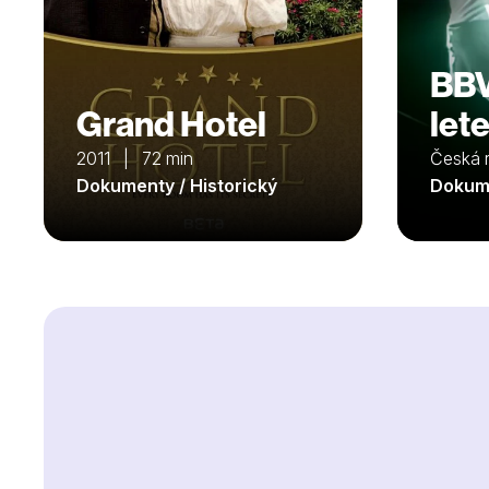
BBV
Grand Hotel
let
2011 | 72 min
Česká 
Dokumenty / Historický
Dokume