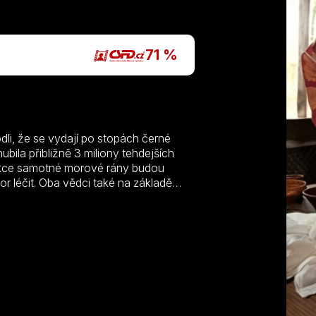
P
71 %
li, že se vydají po stopách černé
ubila přibližně 3 miliony tehdejších
rukce samotné morové rány budou
or léčit. Oba vědci také na základě
s zůstala – nejsmrtonosnější epidemií