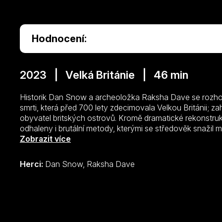
Hodnocení:
2023 | Velká Británie | 46 min
Historik Dan Snow a archeoložka Raksha Dave se rozhod
smrti, která před 700 lety zdecimovala Velkou Británii; zah
obyvatel britských ostrovů. Kromě dramatické rekonst
odhaleny i brutální metody, kterými se středověk snažil m
výsledků nejnovějšího bádání odhalí, proč byla – a dodne
Zobrazit více
v dějinách právě černá smrt.
Herci:
Dan Snow, Raksha Dave