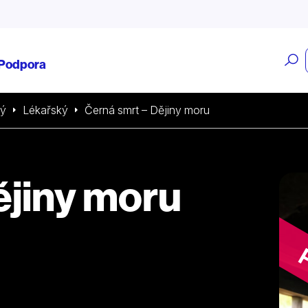
O
Podpora
v
ký
Lékařský
Černá smrt – Dějiny moru
ějiny moru