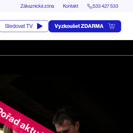
Zákaznická zóna
Kontakt
533 427 533
tevřít
Vyzkoušet ZDARMA
Sledovat TV
yhledávání