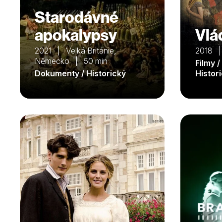
Starodávné
apokalypsy
Vlá
2021 | Velká Británie,
2018 |
Německo | 50 min
Filmy /
Dokumenty / Historický
Histor