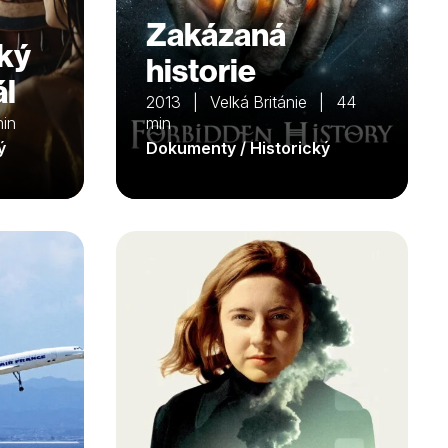
Zakázaná
ký
historie
ál
2013 | Velká Británie | 44
in
min
ý
Dokumenty / Historický