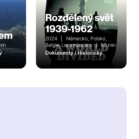
Rozdělený svět
1939-1962
nem
2024 | Německo, Polsko,
min
Belgie, Lucembursko | 50 min
ý
Dokumenty / Historický