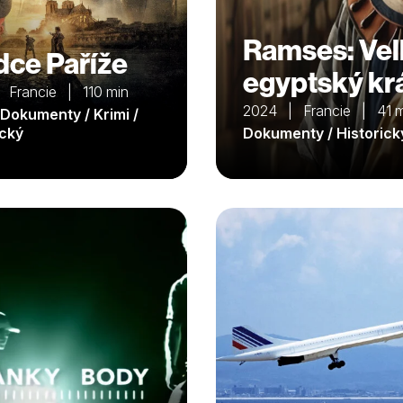
Ramses: Vel
dce Paříže
egyptský kr
 Francie | 110 min
2024 | Francie | 41 m
 Dokumenty / Krimi /
ický
Dokumenty / Historick