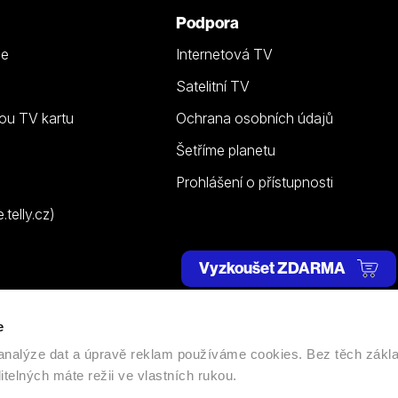
Podpora
ze
Internetová TV
Satelitní TV
ou TV kartu
Ochrana osobních údajů
Šetříme planetu
Prohlášení o přístupnosti
telly.cz)
Vyzkoušet ZDARMA
e
 | Všechna práva vyhrazena. |
Nastavení cookies
, analýze dat a úpravě reklam používáme cookies. Bez těch zákl
itelných máte režii ve vlastních rukou.