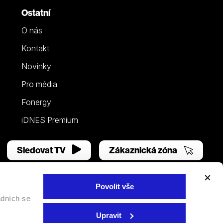
Ostatní
O nás
Kontakt
Novinky
Pro média
Fonergy
iDNES Premium
Sledovat TV
Zákaznická zóna
Povolit vše
adních se
Facebook
YouTube
Instagram
Upravit