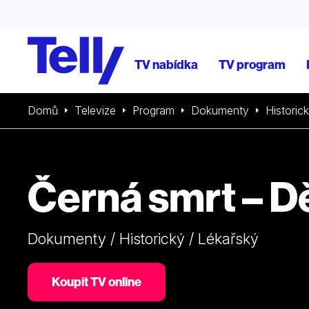
TV nabídka
TV program
Domů
Televize
Program
Dokumenty
Historic
Černá smrt – D
Dokumenty / Historický / Lékařský
Koupit TV online