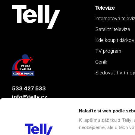
Televize
Internetová televi
Satelitní televize
Kde koupit dárkov
TV program
Ceník
Sledovat TV (moje.
533 427 533
info@telly.cz
Nalaďte si web podle seb
© 2026 |
Telly s.r.o.
, člen skupiny LAMA ENERGY GROUP
K lepšímu zážitku z Telly
neobejdeme, ale u těch vol