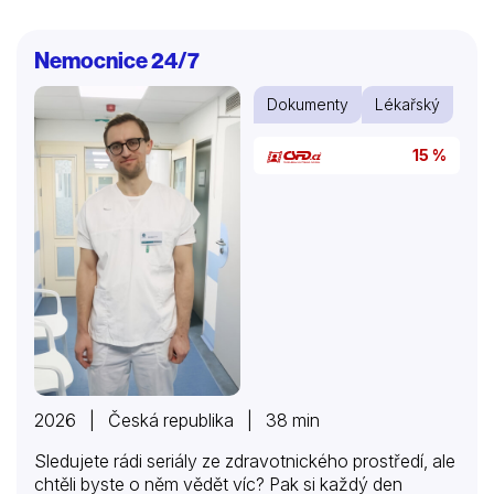
při hledání poznání riskovali vlastní zdraví, přesto jsou
nám jejich jména vesměs cizí. Kdo byli tito lidé a jak se
Nemocnice 24/7
od dob jejich převratných objevů změnil svět? Jaké
náhody se staly klíčem k převratným objevům a které
Dokumenty
Lékařský
výzkumy se zprvu zdály být mylné, a nakonec po
letech umožnily kvantové skoky v…
15 %
2026 | Česká republika | 38 min
Sledujete rádi seriály ze zdravotnického prostředí, ale
chtěli byste o něm vědět víc? Pak si každý den