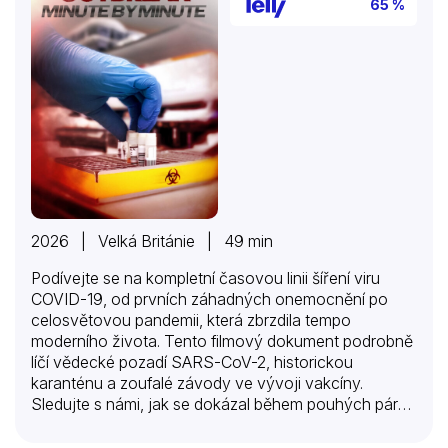
65 %
2026 | Velká Británie | 49 min
Podívejte se na kompletní časovou linii šíření viru
COVID-19, od prvních záhadných onemocnění po
celosvětovou pandemii, která zbrzdila tempo
moderního života. Tento filmový dokument podrobně
líčí vědecké pozadí SARS-CoV-2, historickou
karanténu a zoufalé závody ve vývoji vakcíny.
Sledujte s námi, jak se dokázal během pouhých pár
měsíců změnit svět, jaká kritická poučení jsme z
pandemie vyvodili a co může světové zdraví