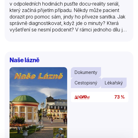
v odpoledních hodinách pusťte docu-reality seriál,
který začíná přijetím případu. Někdy může pacient
dorazit pro pomoc sám, jindy ho přiveze sanitka. Jak
správně diagnostikovat, když jde o minuty? Která
vyšetření se nesmí podcenit? V rámci jednoho dílu je,
stejně jako v reálné službě pohotovosti, řešeno hned
několik případů najednou. Paralelní děj dodá celému
dílu napětí i dynamiku, takže se divák nestihne ani
nadechnout.
Naše lázně
Dokumenty
Cestopisný
Lékařský
73 %