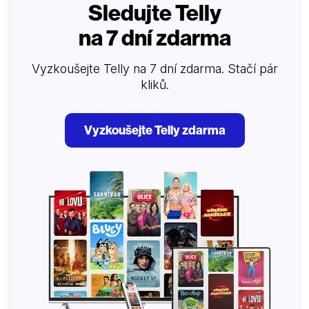
zároveň realistický pohled na chod porodnického
Sledujte Telly
oddělení. Je také značně kritický k dánskému
na 7 dní zdarma
zdravotnickému systému, ve kterém jsou propastné…
Vyzkoušejte Telly na 7 dní zdarma. Stačí pár
kliků.
Vyzkoušejte Telly zdarma