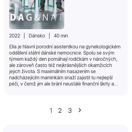
2022 | Dánsko | 40 min
Ella je hlavní porodní asistentkou na gynekologickém
oddělení státní dánské nemocnice. Spolu se svým
týmem každý den pomáhají rodičkám v náročných,
ale zároveň často též nejkrásnějších okamžicích
jejich života. S maximálním nasazením se
nadcházejícím maminkám snaží zajistit tu nejlepší
péči, v čemž jim ale brání neustálé finanční škrty a
nedostatek personálu. Celé oddělení pracuje pod
velikým tlakem, při němž sestřičky i lékaři musí
obětovat hodně ze svých osobních životů. Ella se ale
nikdy nevzdává a chce být pro ostatní oporou, i když
Další
1
2
3
oporu a pomoc by někdy potřebovala i ona
sama… Dánský seriál etablované režisérky a
scenáristky Lone Scherfigové přináší citlivý, ale