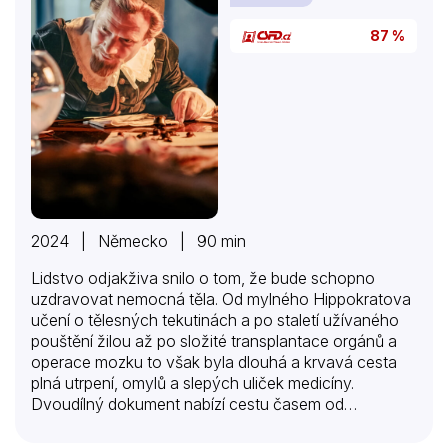
87 %
2024 | Německo | 90 min
Lidstvo odjakživa snilo o tom, že bude schopno
uzdravovat nemocná těla. Od mylného Hippokratova
učení o tělesných tekutinách a po staletí užívaného
pouštění žilou až po složité transplantace orgánů a
operace mozku to však byla dlouhá a krvavá cesta
plná utrpení, omylů a slepých uliček medicíny.
Dvoudílný dokument nabízí cestu časem od
starověku až po první provedenou operaci srdce.
Seznámíme se s lékaři, kteří v boji proti nemocem a