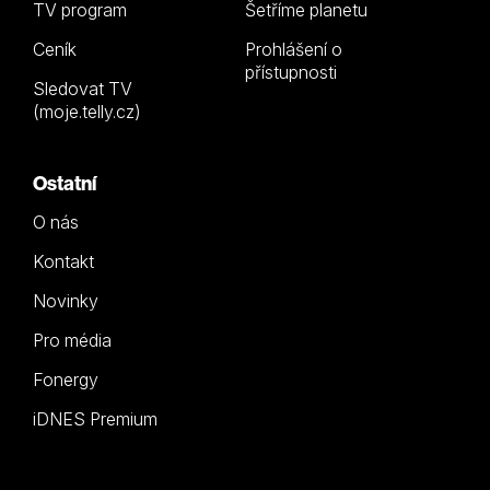
TV program
Šetříme planetu
Ceník
Prohlášení o
přístupnosti
Sledovat TV
(moje.telly.cz)
Ostatní
O nás
Kontakt
Novinky
Pro média
Fonergy
iDNES Premium