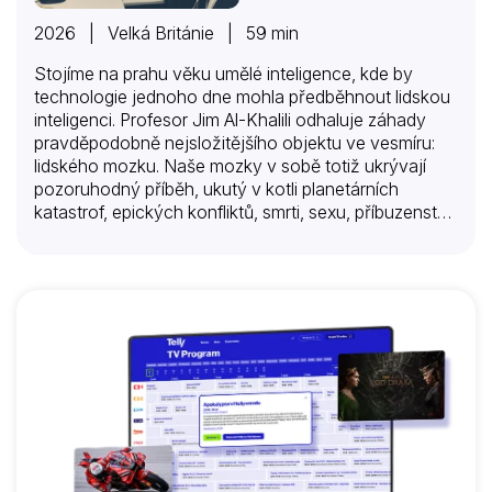
2026 | Velká Británie | 59 min
Stojíme na prahu věku umělé inteligence, kde by
technologie jednoho dne mohla předběhnout lidskou
inteligenci. Profesor Jim Al-Khalili odhaluje záhady
pravděpodobně nejsložitějšího objektu ve vesmíru:
lidského mozku. Naše mozky v sobě totiž ukrývají
pozoruhodný příběh, ukutý v kotli planetárních
katastrof, epických konfliktů, smrti, sexu, příbuzenství
a lásky. V jádru se zabývá tím, jak fyzikální podmínky
Země ovlivnily vývoj mozku. Mezi mnoha novými
objevy Jim zjistí: jak zlí prehistoričtí predátoři
transformovali nervové obvody, jak se teplokrevnost
vyvinula a formovala schopnost mozku pamatovat si;
jak když se červi choulí k sobě, používají stejné
chemikálie jako my, když se zamilujeme; a jak
soutěživost, přítelství, péče, hravost, zpěv a smích
pomohly vyvinout náš mozek.