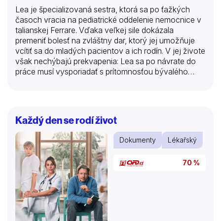
Lea je špecializovaná sestra, ktorá sa po ťažkých
časoch vracia na pediatrické oddelenie nemocnice v
talianskej Ferrare. Vďaka veľkej sile dokázala
premeniť bolesť na zvláštny dar, ktorý jej umožňuje
vcítiť sa do mladých pacientov a ich rodín. V jej živote
však nechýbajú prekvapenia: Lea sa po návrate do
práce musí vysporiadať s prítomnosťou bývalého
manžela, ktorý sa medzičasom stal šéfom oddelenia,
a so stretnutím s fascinujúcim hudobníkom.
Každý den se rodí život
Dokumenty
Lékařský
70 %